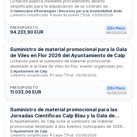
parques naturales de la Comunitat Valenciana
Licitación pública mediante procedimiento abierto
simplificado para la adjudicación de un contrato de
Valenciana d'Estrategies i Recursos per a la Sostenibilitat Ambiental, Sociedad Anónima
suministro de material de publicidad y merchandising
Abierto simplificado
·
Quart de poblet
·
Pub.
03/08/2026
destinado a la red de parques naturales de la Comunitat
Valenciana. El contrato se regula conforme a la Ley 9/2017
de Contratos del Sector Público y se tramita sin división en
PRESUPUESTO
En Plazo
94.233,90 EUR
lotes. Los licitadores deberán acreditar capacidad de obrar,
08/09/2026
quedando eximidos de demostrar solvencia económica,
financiera y técnica, así como clasificación empresarial.
Suministro de material promocional para la Gala
de Viles en Flor 2026 del Ayuntamiento de Calp
Licitación para el suministro de material promocional
destinado a la Gala de Viles en Flor, evento organizado por
Ajuntament de Calp
el Ayuntamiento de Calp en Alicante. Se trata de un contrato
Abierto simplificado
·
Calpe
·
Pub.
03/08/2026
de suministro bajo procedimiento abierto simplificado
abreviado, donde el criterio de adjudicación es
exclusivamente el precio más bajo. El contrato incluye la
PRESUPUESTO
En Plazo
11.033,06 EUR
totalidad de los lotes con un plazo de ejecución de treinta
19/08/2026
días naturales desde su formalización, sin posibilidad de
prórroga.
Suministro de material promocional para las
Jornadas Científicas Calp Blau y la Gala de
Viles en Flor 2026 del Ayuntamiento de Calp
El Ayuntamiento de Calp licita el suministro de material
promocional destinado a dos eventos municipales de 2026:
Ajuntament de Calp
las Jornadas Científicas Calp Blau y la Gala de Viles en Flor.
Abierto simplificado
·
Calpe
·
Pub.
03/08/2026
La contratación se divide en dos lotes independientes que