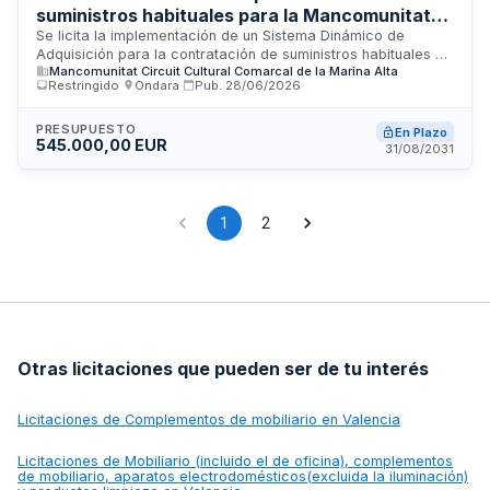
suministros habituales para la Mancomunitat
Comarcal Marina Alta
Se licita la implementación de un Sistema Dinámico de
Adquisición para la contratación de suministros habituales de
Mancomunitat Circuit Cultural Comarcal de la Marina Alta
la Mancomunitat Comarcal Marina Alta, entidad
Restringido
·
Ondara
·
Pub.
28/06/2026
supramunicipal con sede en Ondara. El sistema abarca diez
categorías de productos —libros, cartelería, merchandising,
material de oficina, equipos informáticos, equipos de sonido,
PRESUPUESTO
En Plazo
545.000,00 EUR
material deportivo, mobiliario, electrodomésticos y alquiler
31/08/2031
de equipos para eventos— destinados a atender las
necesidades cotidianas de los distintos departamentos y
áreas de la Mancomunidad. El procedimiento, íntegramente
electrónico y abierto durante toda su vigencia, permite
1
2
adherirse en cualquier momento a cualquier empresa
interesada que acredite los requisitos de solvencia
establecidos, facilitando así la concurrencia, la
transparencia y la racionalización del gasto público.
Otras licitaciones que pueden ser de tu interés
Licitaciones de
Complementos de mobiliario en Valencia
Licitaciones de
Mobiliario (incluido el de oficina), complementos
de mobiliario, aparatos electrodomésticos(excluida la iluminación)