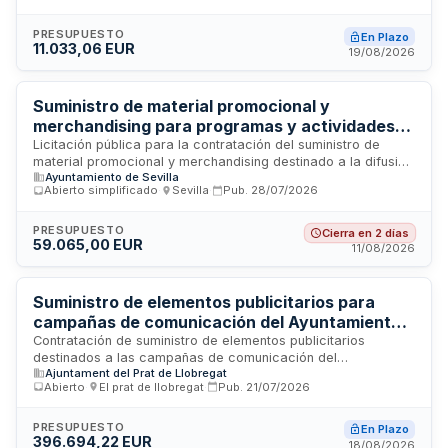
pueden ser adjudicados a uno o varios licitadores. El
procedimiento empleado es abierto simplificado abreviado,
PRESUPUESTO
En Plazo
11.033,06 EUR
con criterio de adjudicación basado en el precio más bajo,
19/08/2026
buscando maximizar la eficiencia en el uso de recursos
municipales.
Suministro de material promocional y
merchandising para programas y actividades
del Servicio de Juventud del Ayuntamiento de
Licitación pública para la contratación del suministro de
material promocional y merchandising destinado a la difusión
Sevilla
Ayuntamiento de Sevilla
y visibilidad de los programas, actividades, actos y acciones
Abierto simplificado
·
Sevilla
·
Pub.
28/07/2026
organizados por el Servicio de Juventud del Ayuntamiento de
Sevilla. El suministro incluye artículos promocionales diversos
que faciliten la comunicación y promoción de las iniciativas
PRESUPUESTO
Cierra en 2 días
59.065,00 EUR
municipales dirigidas al público joven. La licitación se
11/08/2026
convoca con un presupuesto base de 59.065 euros y se
gestiona a través de los Órganos Directivos del Ayuntamiento
de Sevilla.
Suministro de elementos publicitarios para
campañas de comunicación del Ayuntamiento
de El Prat de Llobregat
Contratación de suministro de elementos publicitarios
destinados a las campañas de comunicación del
Ajuntament del Prat de Llobregat
Ayuntamiento de El Prat de Llobregat. La prestación incluye el
Abierto
·
El prat de llobregat
·
Pub.
21/07/2026
suministro, transporte, montaje e instalación de materiales
publicitarios, así como asistencia técnica y asesoramiento
especializado. El contrato se estructura en dos lotes
PRESUPUESTO
En Plazo
396.694,22 EUR
diferenciados con presupuestos máximos establecidos. El
18/08/2026