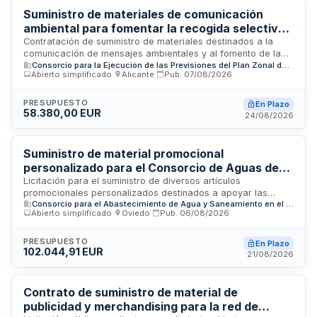
Suministro de materiales de comunicación
ambiental para fomentar la recogida selectiva
de residuos domésticos en el Área de Gestión
Contratación de suministro de materiales destinados a la
comunicación de mensajes ambientales y al fomento de la
A3 de la Comunidad Valenciana
Consorcio para la Ejecución de las Previsiones del Plan Zonal de Residuos 8. Área de Gestión A3
recogida separada de residuos domésticos en el Área de
Abierto simplificado
·
Alicante
·
Pub.
07/08/2026
Gestión de Residuos A3 de la Comunidad Valenciana,
gestionada por el Consorcio CREA. Los materiales forman
parte de un sistema de incentivos para la separación en
PRESUPUESTO
En Plazo
58.380,00 EUR
origen que busca concienciar a los ciudadanos, facilitando
24/08/2026
el acceso a la recogida selectiva y mejorando las ratios de
recogida en los municipios adheridos, en cumplimiento de los
objetivos ecológicos establecidos por la normativa
Suministro de material promocional
ambiental.
personalizado para el Consorcio de Aguas de
Asturias
Licitación para el suministro de diversos artículos
promocionales personalizados destinados a apoyar las
Consorcio para el Abastecimiento de Agua y Saneamiento en el Principado de Asturias
acciones divulgativas y de educación ambiental del
Abierto simplificado
·
Oviedo
·
Pub.
06/08/2026
Consorcio de Aguas de Asturias. El material incluye
bolígrafos, mochilas, paraguas grandes y plegables, entre
otros productos, que serán utilizados en ferias, eventos y
PRESUPUESTO
En Plazo
102.044,91 EUR
actos como la Feria Internacional de Muestras de Gijón y
21/08/2026
actividades en municipios consorciados.
Contrato de suministro de material de
publicidad y merchandising para la red de