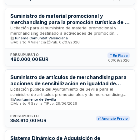
adjudicatario deberá garantizar la disponibilidad de
materiales, características técnicas, calidad exigida y
cumplimiento de plazos de entrega, asumiendo además la
Suministro de material promocional y
retirada y gestión de residuos generados.
merchandising para la promoción turística de la
Comunitat Valenciana
Licitación para el suministro de material promocional y
merchandising destinado a actividades de promoción
Turisme Comunitat Valenciana
turística de la Comunitat Valenciana. El contrato incluye la
Abierto
·
València
·
Pub.
07/07/2026
entrega sucesiva de bienes según las necesidades de la
Administración, con posibilidad de división en lotes y
adjudicación a múltiples proveedores. Se contemplan
PRESUPUESTO
En Plazo
480.000,00 EUR
reservas para Centros Especiales de Empleo y empresas de
03/09/2026
inserción conforme a programas de empleo protegido.
Suministro de artículos de merchandising para
acciones de sensibilización en igualdad de
género y diversidad sexual - Ayuntamiento de
Licitación pública del Ayuntamiento de Sevilla para el
suministro de artículos promocionales y de merchandising
Sevilla
Ayuntamiento de Sevilla
destinados a la distribución ciudadana como parte de
Abierto
·
Sevilla
·
Pub.
29/06/2026
campañas de sensibilización sobre igualdad de género,
respeto a la diversidad sexual y prevención de violencias de
género. Los artículos formarán parte de acciones
PRESUPUESTO
Anuncio Previo
358.610,00 EUR
comunicativas e informativas municipales dirigidas a toda la
ciudadanía sevillana para promover valores de igualdad,
inclusión y rechazo a cualquier forma de discriminación o
violencia.
Sistema Dinámico de Adquisición de