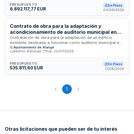
una iniciativa de desarrollo urbano sostenible cofinanciada
PRESUPUESTO
En Plazo
6.892.117,77 EUR
por fondos europeos del período 2021-2027. Las
04/09/2026
actuaciones incluyen tanto la estructura y acabados del
edificio como la instalación integral de sistemas técnicos y
equipos escénicos necesarios para el funcionamiento del
Contrato de obra para la adaptación y
equipamiento cultural municipal.
acondicionamiento de auditorio municipal en
Alange
Contratación de obra para la adaptación de un edificio
existente destinado a funcionar como auditorio municipal en
Ayuntamiento de Alange
Alange. El proyecto se ejecutará conforme a la
Abierto
·
Alange
·
Pub.
20/07/2026
documentación técnica y pliego de condiciones
establecidos. La financiación proviene de una subvención de
la Diputación Provincial de Badajoz en el marco de un
PRESUPUESTO
En Plazo
535.811,60 EUR
convenio de cooperación para actuaciones relacionadas
17/08/2026
con el Reto Demográfico Provincial. La adjudicación se
realizará mediante procedimiento abierto, evaluando la
mejor relación calidad-precio según múltiples criterios.
1
Otras licitaciones que pueden ser de tu interés