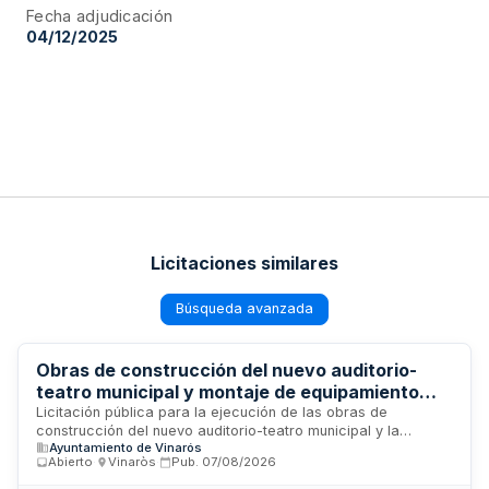
Fecha adjudicación
04/12/2025
Licitaciones similares
Búsqueda avanzada
Obras de construcción del nuevo auditorio-
teatro municipal y montaje de equipamiento
escénico - Ayuntamiento de Vinarós
Licitación pública para la ejecución de las obras de
construcción del nuevo auditorio-teatro municipal y la
Ayuntamiento de Vinarós
contratación del montaje del equipamiento y maquinaria
Abierto
·
Vinaròs
·
Pub.
07/08/2026
escénica, dividida en dos lotes. El proyecto, promovido por
el Pleno del Ayuntamiento de Vinarós, está enmarcado en