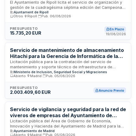
Fondo del Ripollès 2026 - Ayuntamiento de
El Ayuntamiento de Ripoll licita el servicio de organización y
gestión de la cuadragésima séptima edición del Campeonato
Ripoll
Ajuntament de Ripoll
Internacional de Atletismo de Fondo del Ripollès, que
Otros
·
Ripoll
·
Pub.
06/08/2026
comprende tres pruebas de running: media maratón de
veintiuno kilómetros, carrera de diez kilómetros y prueba de
cinco kilómetros. El adjudicatario será responsable de la
PRESUPUESTO
En Plazo
15.735,20 EUR
gestión integral del evento, incluyendo inscripciones,
19/08/2026
promoción, cobertura sanitaria, coordinación con el
ayuntamiento, seguridad, control de voluntarios y puntos de
avituallamiento, así como la comunicación mediante web y
Servicio de mantenimiento de almacenamiento
correo electrónico a participantes.
Hitachi para la Gerencia de Informática de la
Seguridad Social
Licitación pública para la contratación del servicio de
mantenimiento y soporte técnico de infraestructura de
Ministerio de Inclusión, Seguridad Social y Migraciones
almacenamiento de datos Hitachi. El servicio será prestado a
Abierto
·
Madrid
·
Pub.
05/08/2026
la Gerencia de Informática de la Seguridad Social,
organismo responsable de la gestión de sistemas
informáticos de la Seguridad Social española. El contrato
PRESUPUESTO
Anuncio Previo
2.003.409,60 EUR
incluye el mantenimiento preventivo y correctivo, asistencia
técnica y garantía de disponibilidad del sistema de
almacenamiento durante el período de vigencia del acuerdo.
La ubicación del servicio es Madrid.
Servicio de vigilancia y seguridad para la red de
viveros de empresas del Ayuntamiento de
Madrid
Licitación pública del Área de Gobierno de Economía,
Innovación y Hacienda del Ayuntamiento de Madrid para la
Ayuntamiento de Madrid
contratación del servicio de vigilancia y seguridad de los
Abierto
·
Madrid
·
Pub.
05/08/2026