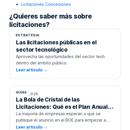
Licitaciones Concesiones
Las licitaciones públicas en el sector
¿Quieres saber más sobre
tecnológico
licitaciones?
ESTRATEGIA
9 MAR 2024
Las licitaciones públicas en el
sector tecnológico
Aprovecha las oportunidades del sector tech
dentro del ámbito público.
Leer artículo →
La Bola de Cristal de las
Licitaciones: Qué es el Plan Anual de
Contratación y cómo usarlo para
ganar en 2026
GUÍAS
5 DIC 2025
La Bola de Cristal de las
Licitaciones: Qué es el Plan Anual
de Contratación y cómo usarlo para
La mayoría de empresas esperan a que se
publique el anuncio en el BOE para empezar a
ganar en 2026
trabajar. Tú puedes saberlo meses antes. Te
Leer artículo →
Guía práctica de cómo licitar en