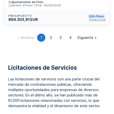
Ayuntamiento de Pinto
Ayuntamiento de Pinto en Madrid. El contrato incluye la
Abierto
·
Pinto
·
Pub.
05/08/2026
prestación de servicios de programación, organización y
coordinación de actividades de ocio, entretenimiento y
animación sociocultural dirigidas a los usuarios del centro. El
PRESUPUESTO
En Plazo
869.303,81 EUR
organismo contratante es la Junta de Gobierno del
31/08/2026
Ayuntamiento de Pinto, siendo el importe del contrato de
377.958,18 euros. Se busca garantizar la oferta de servicios
recreativos y de ocupación del tiempo libre para los vecinos
municipales mediante una gestión eficaz y profesional del
Anterior
1
2
3
4
Siguiente
equipamiento público.
Licitaciones de Servicios
Las licitaciones de servicios son una parte crucial del
mercado de contrataciones públicas, ofreciendo
múltiples oportunidades para empresas de diversos
sectores. En el último año, se han publicado más de
61,000 licitaciones relacionadas con servicios, lo que
demuestra la vitalidad y el dinamismo de este sector.