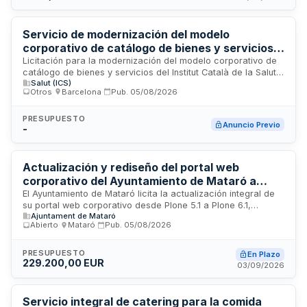
Ajuntament de Vilafranca del Penedès como organismo
licítador responsable de la prestación educativa a través de
docentes cualificados.
Servicio de modernización del modelo
corporativo de catálogo de bienes y servicios
del Institut Català de la Salut
Licitación para la modernización del modelo corporativo de
catálogo de bienes y servicios del Institut Català de la Salut
Salut (ICS)
(ICS), organismo sanitario público catalán. El contrato busca
Otros
·
Barcelona
·
Pub.
05/08/2026
actualizar y optimizar la gestión centralizada del catálogo de
productos y servicios utilizados por la institución, mejorando
procesos, eficiencia operativa y gobernanza en la
PRESUPUESTO
Anuncio Previo
-
administración de recursos. Se ejecutará en Barcelona, sede
del organismo, con el objetivo de implementar soluciones
innovadoras que faciliten la clasificación, organización y
acceso a los recursos disponibles en el sistema sanitario
Actualización y rediseño del portal web
catalán.
corporativo del Ayuntamiento de Mataró a
Plone 6.1 con nuevas funcionalidades,
El Ayuntamiento de Mataró licita la actualización integral de
su portal web corporativo desde Plone 5.1 a Plone 6.1,
mantenimiento y alojamiento en la nube
Ajuntament de Mataró
incluyendo migración completa de datos, rediseño conforme
Abierto
·
Mataró
·
Pub.
05/08/2026
a criterios de accesibilidad y usabilidad con enfoque Mobile
First, implementación de nuevas funcionalidades, migración
de infraestructura a entorno cloud, y servicios de
PRESUPUESTO
En Plazo
229.200,00 EUR
mantenimiento preventivo, correctivo y evolutivo con soporte
03/09/2026
técnico continuo durante veinticuatro horas.
Servicio integral de catering para la comida