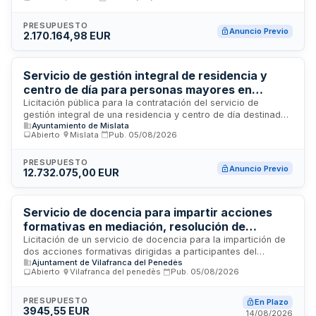
edificios que integran la red de viveros de empresas
municipales. El contrato abarca las labores de vigilancia,
protección y seguridad física de las instalaciones destinadas
PRESUPUESTO
Anuncio Previo
2.170.164,98 EUR
al alojamiento temporal de empresas emergentes y
emprendedores. El servicio se prestará en los diversos
centros y edificios que conforman esta red municipal de
apoyo al emprendimiento ubicados en Madrid.
Servicio de gestión integral de residencia y
centro de día para personas mayores en
Mislata
Licitación pública para la contratación del servicio de
gestión integral de una residencia y centro de día destinados
Ayuntamiento de Mislata
a la atención de personas mayores en Mislata. El
Abierto
·
Mislata
·
Pub.
05/08/2026
Ayuntamiento de Mislata, a través de su Junta de Gobierno
Local, licita este servicio que comprende la administración,
operación y mantenimiento de las instalaciones, así como la
PRESUPUESTO
Anuncio Previo
12.732.075,00 EUR
prestación de servicios asistenciales, sanitarios y de
cuidado personalizado a los usuarios. El servicio incluye
gestión de personal, servicios de comedor, limpieza,
mantenimiento de instalaciones y programas de atención
Servicio de docencia para impartir acciones
sociosanitaria dirigidos a mejorar la calidad de vida de los
formativas en mediación, resolución de
residentes.
conflictos y gestión del estrés - Ajuntament de
Licitación de un servicio de docencia para la impartición de
dos acciones formativas dirigidas a participantes del
Vilafranca del Penedès
Ajuntament de Vilafranca del Penedès
Programa Trabajo y Formación del Servicio Público de
Abierto
·
Vilafranca del penedès
·
Pub.
05/08/2026
Ocupación de Cataluña. Las acciones comprenden
mediación y resolución de conflictos con una duración de 35
horas, y detección, prevención y gestión del estrés con 40
PRESUPUESTO
En Plazo
3945,55 EUR
horas de formación. El servicio es convocado por el
14/08/2026