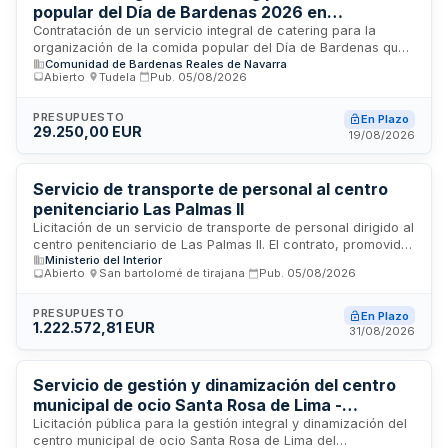
popular del Día de Bardenas 2026 en
Carcastillo
Contratación de un servicio integral de catering para la
organización de la comida popular del Día de Bardenas que
Comunidad de Bardenas Reales de Navarra
se celebrará en el municipio de Carcastillo, Navarra. El
Abierto
·
Tudela
·
Pub.
05/08/2026
servicio incluye elaboración y suministro de menú, montaje y
desmontaje de infraestructura, provisión de mobiliario y
menaje, servicio de camareros, coordinación del evento,
PRESUPUESTO
En Plazo
29.250,00 EUR
cumplimiento normativo sanitario y gestión de residuos.
19/08/2026
Servicio de transporte de personal al centro
penitenciario Las Palmas II
Licitación de un servicio de transporte de personal dirigido al
centro penitenciario de Las Palmas II. El contrato, promovido
Ministerio del Interior
por la Subdirección General de Planificación y Gestión
Abierto
·
San bartolomé de tirajana
·
Pub.
05/08/2026
Económica, comprende el desplazamiento regular de
trabajadores y personal hacia la instalación penitenciaria. El
servicio incluye la gestión integral del transporte,
PRESUPUESTO
En Plazo
1.222.572,81 EUR
garantizando la puntualidad y seguridad en los
31/08/2026
desplazamientos. El presupuesto estimado para este
contrato de servicios asciende a cantidad significativa,
reflejando la envergadura y continuidad del servicio
Servicio de gestión y dinamización del centro
requerido para el funcionamiento diario de la infraestructura
municipal de ocio Santa Rosa de Lima -
penitenciaria.
Ayuntamiento de Pinto
Licitación pública para la gestión integral y dinamización del
centro municipal de ocio Santa Rosa de Lima del