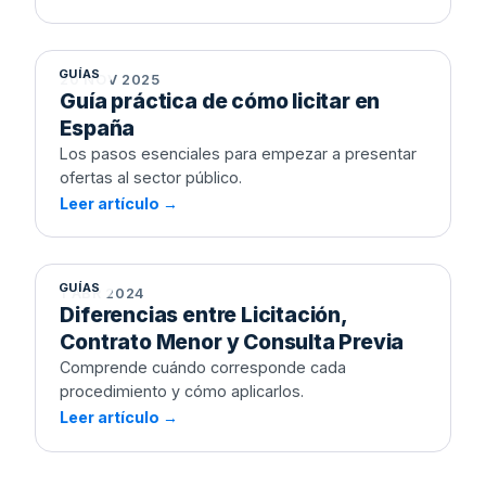
explicamos cómo acceder a la información
España
estratégica más infravalorada del sector público.
GUÍAS
20 NOV 2025
Guía práctica de cómo licitar en
España
Los pasos esenciales para empezar a presentar
ofertas al sector público.
Leer artículo →
Diferencias entre Licitación,
Contrato Menor y Consulta Previa
GUÍAS
1 ABR 2024
Diferencias entre Licitación,
Contrato Menor y Consulta Previa
Comprende cuándo corresponde cada
procedimiento y cómo aplicarlos.
Leer artículo →