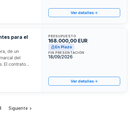
ínimo de un año.
o compartido en
Ver detalles
 de adjudicación
tes para el
PRESUPUESTO
168.000,00 EUR
En Plazo
pra, de un
FIN PRESENTACIÓN
18/09/2026
marcal del
. El contrato
ciones tècniques
cuadro de
Ver detalles
4
Siguiente