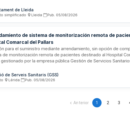
namiento en batería y posterior mantenimiento durante período m
talación se integra en una comunidad energética para autoconsum
tament de Lleida
ro Histórico, bajo procedimiento abierto simplificado con criterios
to simplificado
·
Lleida
·
Pub.
05/08/2026
os.
damiento de sistema de monitorización remota de pacien
al Comarcal del Pallars
ión para el suministro mediante arrendamiento, sin opción de com
a de monitorización remota de pacientes destinado al Hospital Co
, gestionado por la empresa pública Gestión de Servicios Sanitarios
 las características técnicas especificadas en el Plec de prescrip
, con posibilidad de división en lotes según lo establecido en el 
ió de Serveis Sanitaris (GSS)
rísticas.
to
·
Lérida
·
Pub.
05/08/2026
Anterior
1
2
3