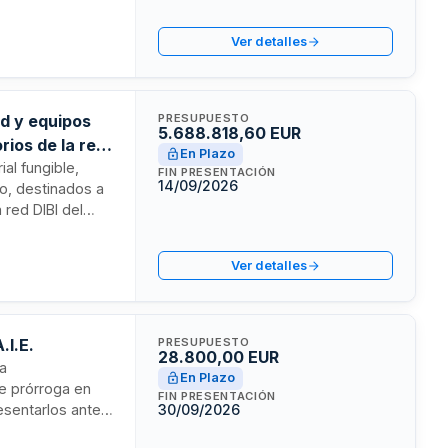
ervicios de
ntinuo durante
Ver detalles
ad y equipos
PRESUPUESTO
5.688.818,60 EUR
ios de la red
En Plazo
al fungible,
FIN PRESENTACIÓN
14/09/2026
o, destinados a
 red DIBI del
017 de Contratos
s según las
Ver detalles
.I.E.
PRESUPUESTO
28.800,00 EUR
ra
En Plazo
le prórroga en
FIN PRESENTACIÓN
esentarlos ante
30/09/2026
 de Cataluña,