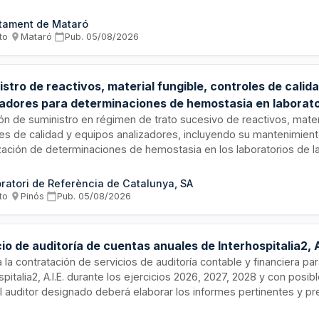
funcionalidades, migración de infraestructura a entorno cloud, y s
imiento preventivo, correctivo y evolutivo con soporte técnico co
tament de Mataró
uatro horas.
to
·
Mataró
·
Pub.
05/08/2026
stro de reactivos, material fungible, controles de calid
zadores para determinaciones de hemostasia en laborator
- Laboratori de Referència de Catalunya
ión de suministro en régimen de trato sucesivo de reactivos, materi
les de calidad y equipos analizadores, incluyendo su mantenimient
ización de determinaciones de hemostasia en los laboratorios de la
ori de Referència de Catalunya. El contrato se rige por la Ley 9/2
tor Público y las cantidades estimadas están sujetas a variacione
ratori de Referència de Catalunya, SA
ades del laboratorio.
to
·
Pinós
·
Pub.
05/08/2026
io de auditoría de cuentas anuales de Interhospitalia2, A
ta la contratación de servicios de auditoría contable y financiera pa
spitalia2, A.I.E. durante los ejercicios 2026, 2027, 2028 y con posib
l auditor designado deberá elaborar los informes pertinentes y pr
ejo de Administración y la Intervención General de la Generalidad