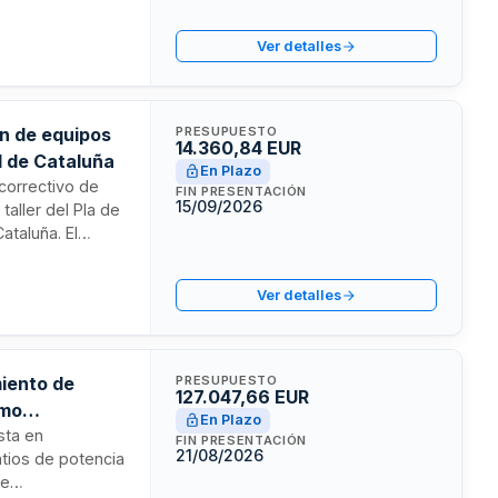
erá contar con
es de Cuentas.
Ver detalles
ón de equipos
PRESUPUESTO
14.360,84 EUR
d de Cataluña
En Plazo
 correctivo de
FIN PRESENTACIÓN
15/09/2026
taller del Pla de
ataluña. El
mbrados de
n de componentes,
Ver detalles
les para
miento de
PRESUPUESTO
127.047,66 EUR
umo
En Plazo
esta en
FIN PRESENTACIÓN
21/08/2026
atios de potencia
de