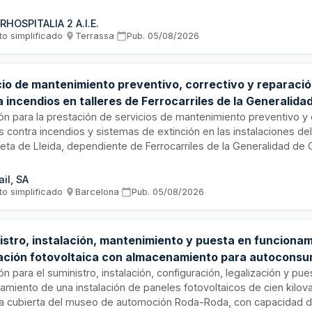
me a los plazos legales establecidos. La empresa contratista deb
profesional cualificado e inscrito en el Registro Oficial de Auditor
RHOSPITALIA 2 A.I.E.
to simplificado
·
Terrassa
·
Pub.
05/08/2026
cio de mantenimiento preventivo, correctivo y reparaci
 incendios en talleres de Ferrocarriles de la Generalida
ión para la prestación de servicios de mantenimiento preventivo y
 contra incendios y sistemas de extinción en las instalaciones del 
eta de Lleida, dependiente de Ferrocarriles de la Generalidad de C
o incluye inspecciones periódicas, reparaciones de averías, reti
ores, pruebas hidráulicas de sistemas de mangueras y sustitució
ail, SA
ado mediante un sistema de facturación mixto con cuotas mensua
to simplificado
·
Barcelona
·
Pub.
05/08/2026
miento preventivo y partida alçada para actuaciones correctivas.
istro, instalación, mantenimiento y puesta en funciona
lación fotovoltaica con almacenamiento para autocons
rtido en museo de automoción
ión para el suministro, instalación, configuración, legalización y pu
amiento de una instalación de paneles fotovoltaicos de cien kilov
la cubierta del museo de automoción Roda-Roda, con capacidad 