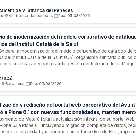
a duración de 35 horas, y detección, prevención y gestión del est
mación. El servicio es convocado por el Ajuntament de Vilafranca 
tament de Vilafranca del Penedès
rganismo licítador responsable de la prestación educativa a trav
to
·
Vilafranca del penedès
·
Pub.
05/08/2026
cados.
cio de modernización del modelo corporativo de catálogo
ios del Institut Català de la Salut
ión para la modernización del modelo corporativo de catálogo de 
os del Institut Català de la Salut (ICS), organismo sanitario público c
o busca actualizar y optimizar la gestión centralizada del catálog
os utilizados por la institución, mejorando procesos, eficiencia ope
anza en la administración de recursos. Se ejecutará en Barcelona,
t (ICS)
mo, con el objetivo de implementar soluciones innovadoras que fac
s
·
Barcelona
·
Pub.
05/08/2026
cación, organización y acceso a los recursos disponibles en el sist
.
lización y rediseño del portal web corporativo del Ayun
ó a Plone 6.1 con nuevas funcionalidades, mantenimient
miento en la nube
tamiento de Mataró licita la actualización integral de su portal web
Plone 5.1 a Plone 6.1, incluyendo migración completa de datos, r
rios de accesibilidad y usabilidad con enfoque Mobile First, imple