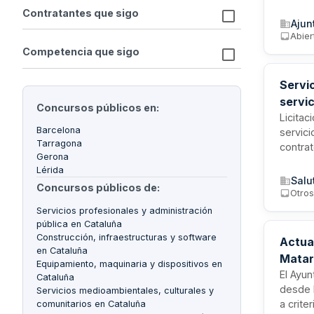
con un
Contratantes que sigo
de for
Ajun
como o
Abier
cualifi
Competencia que sigo
Servi
servic
Concursos públicos en:
Licitac
Barcelona
servici
Tarragona
contrat
Gerona
servici
Lérida
gobern
Salu
Concursos públicos de:
organis
Otro
clasifi
Servicios profesionales y administración
catalán
pública en Cataluña
Construcción, infraestructuras y software
Actua
en Cataluña
Matar
Equipamiento, maquinaria y dispositivos en
aloja
El Ayun
Cataluña
desde 
Servicios medioambientales, culturales y
a crite
comunitarios en Cataluña