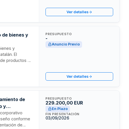
rés con 40 horas
del Penedès
Ver detalles
és de docentes
 de bienes y
PRESUPUESTO
-
Anuncio Previo
bienes y
atalán. El
o de productos y
rativa y
 sede del
Ver detalles
iliten la
ema sanitario
tamiento de
PRESUPUESTO
229.200,00 EUR
o y
En Plazo
 corporativo
FIN PRESENTACIÓN
03/09/2026
ediseño conforme
mentación de