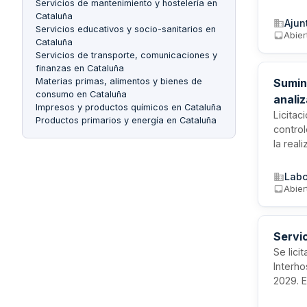
Servicios de mantenimiento y hostelería en
nuevas 
Cataluña
manten
Ajun
Servicios educativos y socio-sanitarios en
veintic
Abier
Cataluña
Servicios de transporte, comunicaciones y
finanzas en Cataluña
Sumini
Materias primas, alimentos y bienes de
consumo en Cataluña
anali
Impresos y productos químicos en Cataluña
DIBI 
Licitac
Productos primarios y energía en Cataluña
contro
la real
Laborat
del Sec
Labo
necesid
Abier
Servic
Se lici
Interho
2029. E
el Cons