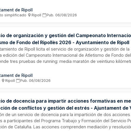
 El suministro incluye el vehículo completo y sus accesorios, la matri
en marcha y el transporte hasta las instalaciones municipales. El c
tament de Ripoll
ón de cuatro años prorrogable hasta un máximo de cinco años.
to simplificado
·
Ripoll
·
Pub.
06/08/2026
cio de organización y gestión del Campeonato Internacio
smo de Fondo del Ripollès 2026 - Ayuntamiento de Ripoll
tamiento de Ripoll licita el servicio de organización y gestión de 
a edición del Campeonato Internacional de Atletismo de Fondo del
nde tres pruebas de running: media maratón de veintiuno kilómetr
lómetros y prueba de cinco kilómetros. El adjudicatario será respo
 integral del evento, incluyendo inscripciones, promoción, cobertur
tament de Ripoll
ación con el ayuntamiento, seguridad, control de voluntarios y pu
s
·
Ripoll
·
Pub.
06/08/2026
llamiento, así como la comunicación mediante web y correo electró
pantes.
cio de docencia para impartir acciones formativas en me
ción de conflictos y gestión del estrés - Ajuntament de 
dès
ión de un servicio de docencia para la impartición de dos acciones
as a participantes del Programa Trabajo y Formación del Servicio P
ión de Cataluña. Las acciones comprenden mediación y resolución