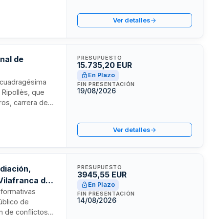
culación, la
ontrato tiene una
Ver detalles
nal de
PRESUPUESTO
15.735,20 EUR
En Plazo
la cuadragésima
FIN PRESENTACIÓN
19/08/2026
 Ripollès, que
os, carrera de
nsable de la
a sanitaria,
Ver detalles
ntos de
nico a
diación,
PRESUPUESTO
3945,55 EUR
Vilafranca del
En Plazo
 formativas
FIN PRESENTACIÓN
14/08/2026
úblico de
 de conflictos