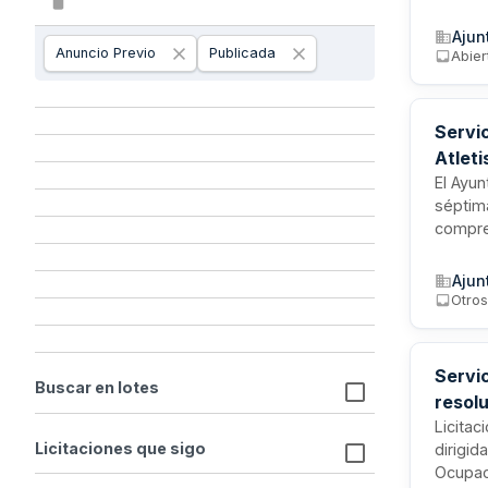
Ripoll.
puesta 
Ajun
duraci
Anuncio Previo
Publicada
Abier
Servi
Atleti
El Ayun
séptim
compre
diez ki
gestión
Ajun
coordin
Otro
avitua
partici
Servi
Buscar en lotes
resolu
Pene
Licitac
Licitaciones que sigo
dirigid
Ocupac