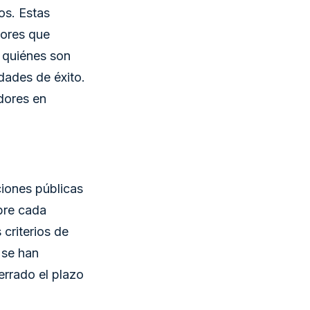
os. Estas
dores que
r quiénes son
dades de éxito.
dores en
aciones públicas
bre cada
 criterios de
 se han
errado el plazo