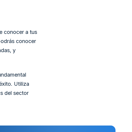
de conocer a tus
podrás conocer
ndas, y
fundamental
xito. Utiliza
s del sector