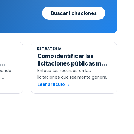
Buscar licitaciones
Cómo identificar las
licitaciones públicas más
evia
rentables
ESTRATEGIA
2 FEB 2024
Cómo identificar las
licitaciones públicas más
revia
rentables
ponde
Enfoca tus recursos en las
o
licitaciones que realmente generan
valor.
Leer artículo →