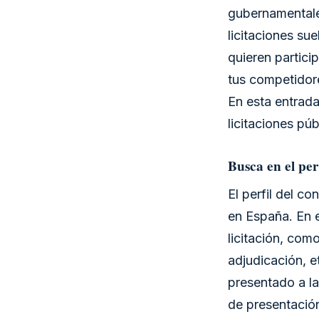
gubernamentale
licitaciones s
quieren partici
tus competidore
En esta entrada
licitaciones pú
Busca en el per
El perfil del co
en España. En e
licitación, como
adjudicación, e
presentado a la
de presentación