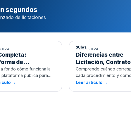
 en segundos
zado de licitaciones
Completa:
Diferencias entre
forma de
Licitación, Contrato
atación del Estado
Menor y Consulta Pr
GUÍAS
 2024
1 ABR 2024
Completa:
Diferencias entre
forma de
Licitación, Contrato
atación del Estado
Menor y Consulta P
a fondo cómo funciona la
Comprende cuándo corres
l plataforma pública para
cada procedimiento y cóm
r licitaciones en España.
aplicarlos.
tículo →
Leer artículo →