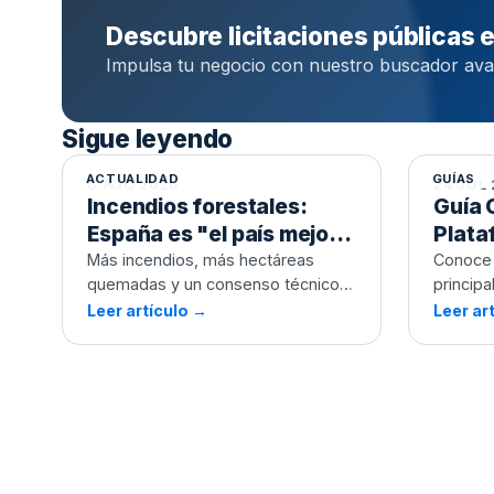
Descubre licitaciones públicas
Impulsa tu negocio con nuestro buscador avan
Guía 
Plata
Sigue leyendo
Contr
ACTUALIDAD
GUÍAS
6 AGO 2026
24 JUL
Incendios forestales:
Guía 
España es "el país mejor
Plata
preparado del mundo",
Contr
Más incendios, más hectáreas
Conoce 
quemadas y un consenso técnico
principa
pero ¿se invierte cada
que pide prevención. Analizamos
gestiona
Leer artículo →
Leer ar
vez menos y peor?
qué dice la contratación pública
sobre cómo y cuándo invierte de
verdad la Administración contra el
fuego.