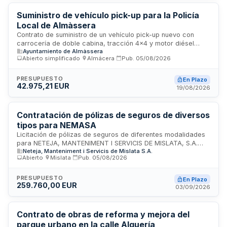
contrato incluye la ejecución de obras de infraestructura
hídrica con plazos y presupuestos base de licitación que
Suministro de vehículo pick-up para la Policía
serán indicados en el cuadro resumen.
Local de Almàssera
Contrato de suministro de un vehículo pick-up nuevo con
carrocería de doble cabina, tracción 4x4 y motor diésel
Ayuntamiento de Almàssera
para la Policía Local de Almàssera. El vehículo deberá
Abierto simplificado
·
Almácera
·
Pub.
05/08/2026
cumplir con las especificaciones técnicas establecidas en el
Decreto 114/2005 de la Generalitat Valenciana, incluyendo
potencia mínima de 150 CV, cambio automático de 6
PRESUPUESTO
En Plazo
42.975,21 EUR
velocidades y depósito de combustible de al menos 80 litros.
19/08/2026
Contratación de pólizas de seguros de diversos
tipos para NEMASA
Licitación de pólizas de seguros de diferentes modalidades
para NETEJA, MANTENIMENT I SERVICIS DE MISLATA, S.A.
Neteja, Manteniment i Servicis de Mislata S.A.
(NEMASA), empresa de servicios de limpieza y
Abierto
·
Mislata
·
Pub.
05/08/2026
mantenimiento. El contrato comprende seis lotes
diferenciados: seguro de responsabilidad de órganos de
administración, flota de vehículos, accidentes,
PRESUPUESTO
En Plazo
259.760,00 EUR
responsabilidad civil, daños materiales y defensa y
03/09/2026
reclamación de daños. El objetivo es garantizar la cobertura
adecuada de riesgos patrimoniales, cumplir con normativa
de seguros obligatorios y asegurar prestaciones al personal
Contrato de obras de reforma y mejora del
municipal conforme a los convenios colectivos aplicables.
parque urbano en la calle Alquería