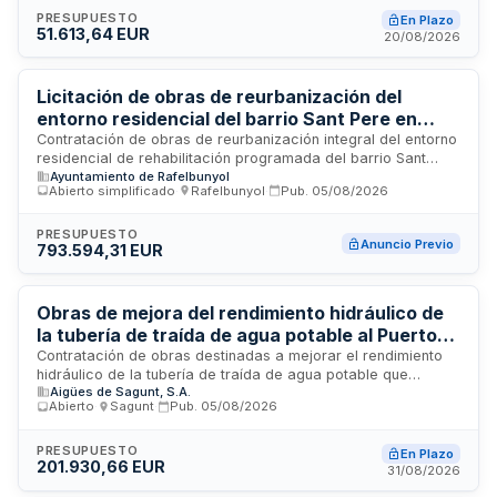
durante un período de cuatro meses. La prestación se
PRESUPUESTO
En Plazo
51.613,64 EUR
ejecutará mediante personal especializado con suministro de
20/08/2026
medios materiales y auxiliares necesarios, bajo
responsabilidad de un representante designado por el
adjudicatario.
Licitación de obras de reurbanización del
entorno residencial del barrio Sant Pere en
Rafelbunyol
Contratación de obras de reurbanización integral del entorno
residencial de rehabilitación programada del barrio Sant
Ayuntamiento de Rafelbunyol
Pere en Rafelbunyol, municipio de la provincia de Valencia. El
Abierto simplificado
·
Rafelbunyol
·
Pub.
05/08/2026
proyecto contempla dos fases de ejecución: la primera
abarca el tramo del Carrer Reial Sèquia Montcada en
números pares entre los carrers Trencat y Pobla Farnals, y la
PRESUPUESTO
Anuncio Previo
793.594,31 EUR
segunda fase incluye el tramo del Carrer Trencat, Camí
Fondo y el lado de números impares restante conforme al
proyecto técnico. Las obras incluyen preparación del
terreno, trabajos de infraestructura urbana, instalaciones y
Obras de mejora del rendimiento hidráulico de
acabado de espacios públicos. La licitación es promovida
la tubería de traída de agua potable al Puerto
por la Alcaldía del Ayuntamiento de Rafelbunyol.
de Sagunto
Contratación de obras destinadas a mejorar el rendimiento
hidráulico de la tubería de traída de agua potable que
Aigües de Sagunt, S.A.
abastece al Puerto de Sagunto en la provincia de València. El
Abierto
·
Sagunt
·
Pub.
05/08/2026
procedimiento de adjudicación es abierto conforme a la Ley
de Contratos del Sector Público, permitiendo la participación
de cualquier empresa interesada. Las proposiciones se
PRESUPUESTO
En Plazo
201.930,66 EUR
valorarán según criterios de adjudicación técnicos y
31/08/2026
económicos establecidos en los anexos del pliego. El