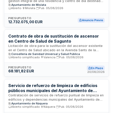
gestión integral de una residencia y centro de día destinados
Ayuntamiento de Mislata
a la atención de personas mayores en Mislata. El
Abierto
·
Mislata
·
Pub.
05/08/2026
Ayuntamiento de Mislata, a través de su Junta de Gobierno
Local, licita este servicio que comprende la administración,
operación y mantenimiento de las instalaciones, así como la
PRESUPUESTO
Anuncio Previo
12.732.075,00 EUR
prestación de servicios asistenciales, sanitarios y de
cuidado personalizado a los usuarios. El servicio incluye
gestión de personal, servicios de comedor, limpieza,
mantenimiento de instalaciones y programas de atención
Contrato de obra de sustitución de ascensor
sociosanitaria dirigidos a mejorar la calidad de vida de los
en Centro de Salud de Sagunto
residentes.
Licitación de obra para la sustitución del ascensor existente
en el Centro de Salud ubicado en la Avenida Sants de la
Consellería de Sanidad Universal y Salud Pública
Pedra, número 81, en Sagunto. El contrato comprende una
Abierto simplificado
·
Valencia
·
Pub.
05/08/2026
obra completa que incluye todos los elementos necesarios
para la utilización del nuevo ascensor, garantizando la
funcionalidad integral de la instalación.
PRESUPUESTO
En Plazo
68.181,82 EUR
20/08/2026
Servicio de refuerzo de limpieza de edificios
públicos municipales del Ayuntamiento de
Naquea
Contratación de servicios de refuerzo puntual de limpieza en
edificios y dependencias municipales del Ayuntamiento de
Ayuntamiento de Náquera
Naquea. El servicio comprende la limpieza integral de
Abierto simplificado
·
Náquera
·
Pub.
05/08/2026
pavimentos, paredes, puertas, cristales, mobiliario e
instalaciones en diversos establecimientos municipales