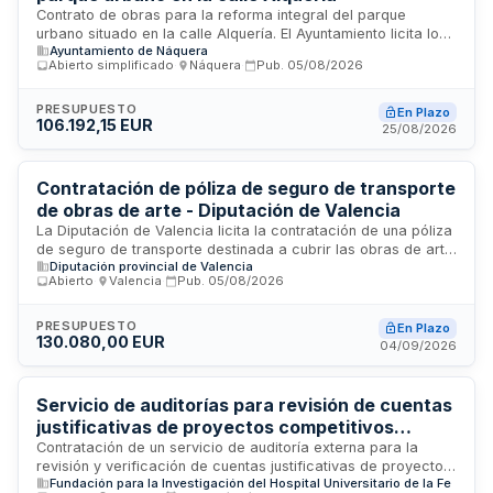
Contrato de obras para la reforma integral del parque
urbano situado en la calle Alquería. El Ayuntamiento licita los
Ayuntamiento de Náquera
trabajos de construcción, paisajismo y mejora de la zona
Abierto simplificado
·
Náquera
·
Pub.
05/08/2026
verde mediante procedimiento abierto simplificado. Las
actuaciones incluyen trabajos de construcción y diseño
paisajístico en la parcela de suelo urbano destinada a zona
PRESUPUESTO
En Plazo
106.192,15 EUR
verde, con un presupuesto base de licitación de 106.192,15
25/08/2026
euros sin IVA.
Contratación de póliza de seguro de transporte
de obras de arte - Diputación de Valencia
La Diputación de Valencia licita la contratación de una póliza
de seguro de transporte destinada a cubrir las obras de arte
Diputación provincial de Valencia
que gestionen los museos dependientes de la institución. El
Abierto
·
Valencia
·
Pub.
05/08/2026
servicio se presta mediante un contrato único que garantiza
homogeneidad en las condiciones de cobertura, capitales
asegurados, franquicias y procedimientos de tramitación de
PRESUPUESTO
En Plazo
130.080,00 EUR
siniestros. La aseguradora adjudicataria deberá atender los
04/09/2026
siniestros desde la entrada en vigor del contrato,
independientemente del pago previo de la prima.
Servicio de auditorías para revisión de cuentas
justificativas de proyectos competitivos
autonómicos, nacionales e internacionales
Contratación de un servicio de auditoría externa para la
revisión y verificación de cuentas justificativas de proyectos
Fundación para la Investigación del Hospital Universitario de la Fe
competitivos financiados por organismos autonómicos,