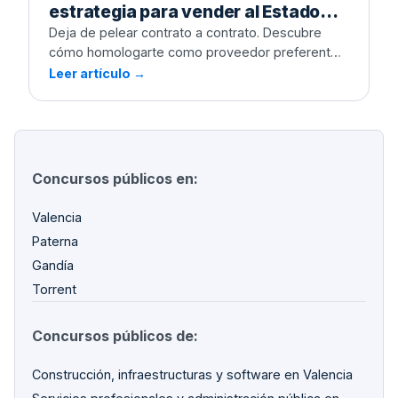
estrategia para vender al Estado
durante 4 años sin licitar de nuevo
Deja de pelear contrato a contrato. Descubre
cómo homologarte como proveedor preferente
y asegurar ingresos recurrentes evitando la
Leer artículo →
burocracia diaria.
Concursos públicos en:
Valencia
Paterna
Gandía
Torrent
Concursos públicos de:
Construcción, infraestructuras y software en Valencia