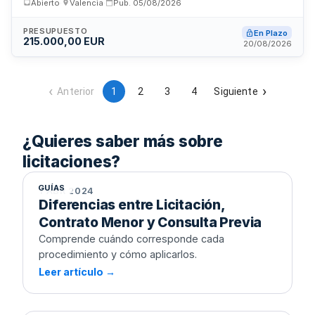
Abierto
·
Valencia
·
Pub.
05/08/2026
nacionales e internacionales. El servicio incluye la
elaboración de informes de auditoría de conformidad con la
normativa de información financiera aplicable, abarcando
PRESUPUESTO
En Plazo
215.000,00 EUR
proyectos de infraestructuras científicas, innovación y otras
20/08/2026
líneas de financiación competitiva. La empresa adjudicataria
deberá contar con experiencia acreditada en auditorías de
proyectos europeos y autonómicos, designando personal
cualificado y un agente de contacto directo con el
Anterior
1
2
3
4
Siguiente
departamento de administración.
Diferencias entre Licitación,
¿Quieres saber más sobre
Contrato Menor y Consulta Previa
licitaciones?
GUÍAS
1 ABR 2024
Diferencias entre Licitación,
Contrato Menor y Consulta Previa
Comprende cuándo corresponde cada
procedimiento y cómo aplicarlos.
Leer artículo →
Cómo asegurar el cumplimiento de
los requisitos legales en licitaciones
públicas