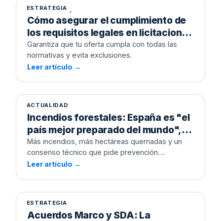
ESTRATEGIA
27 AGO 2023
Cómo asegurar el cumplimiento de
los requisitos legales en licitaciones
públicas
Garantiza que tu oferta cumpla con todas las
normativas y evita exclusiones.
Leer artículo →
ACTUALIDAD
6 AGO 2026
Incendios forestales: España es "el
país mejor preparado del mundo",
pero ¿se invierte cada vez menos y
Más incendios, más hectáreas quemadas y un
consenso técnico que pide prevención.
peor?
Analizamos qué dice la contratación pública
Leer artículo →
Acuerdos Marco y SDA: La
sobre cómo y cuándo invierte de verdad la
estrategia para vender al Estado
Administración contra el fuego.
durante 4 años sin licitar de nuevo
ESTRATEGIA
9 DIC 2025
Acuerdos Marco y SDA: La