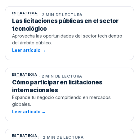
ESTRATEGIA
9 MAR 2024 · 2 MIN DE LECTURA
Las licitaciones públicas en el sector
tecnológico
Aprovecha las oportunidades del sector tech dentro
del ámbito público.
Leer artículo →
Cómo participar en licitaciones
internacionales
ESTRATEGIA
4 MAR 2024 · 2 MIN DE LECTURA
Cómo participar en licitaciones
internacionales
Expande tu negocio compitiendo en mercados
globales.
Leer artículo →
Cómo presentar una oferta sostenible
en una licitación pública
ESTRATEGIA
27 FEB 2024 · 2 MIN DE LECTURA