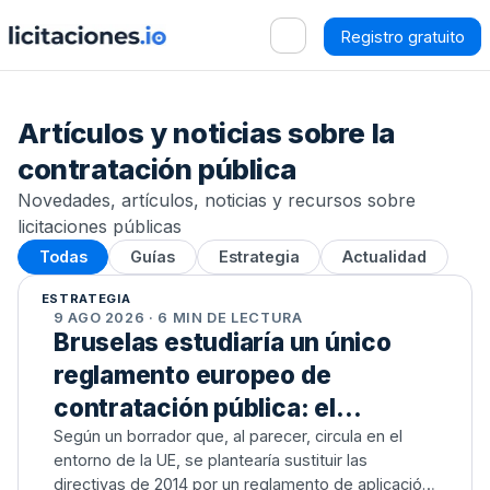
Registro gratuito
Artículos y noticias sobre la
contratación pública
Novedades, artículos, noticias y recursos sobre
licitaciones públicas
Todas
Guías
Estrategia
Actualidad
ESTRATEGIA
9 AGO 2026 · 6 MIN DE LECTURA
Bruselas estudiaría un único
reglamento europeo de
contratación pública: el
borrador que apunta a sustituir
Según un borrador que, al parecer, circula en el
entorno de la UE, se plantearía sustituir las
las directivas actuales
directivas de 2014 por un reglamento de aplicación