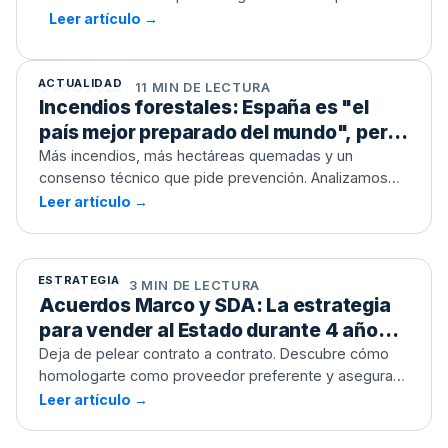
directa, con la compra estratégica como norma y
Leer artículo →
menos margen para adjudicar solo por precio. Te
contamos qué cambiaría, en su caso, para las
empresas que licitan.
ACTUALIDAD
6 AGO 2026 · 11 MIN DE LECTURA
Incendios forestales: España es "el
país mejor preparado del mundo", pero
¿se invierte cada vez menos y peor?
Más incendios, más hectáreas quemadas y un
consenso técnico que pide prevención. Analizamos
qué dice la contratación pública sobre cómo y cuándo
Leer artículo →
Acuerdos Marco y SDA: La estrategia
invierte de verdad la Administración contra el fuego.
para vender al Estado durante 4 años
sin licitar de nuevo
ESTRATEGIA
9 DIC 2025 · 3 MIN DE LECTURA
Acuerdos Marco y SDA: La estrategia
para vender al Estado durante 4 años
sin licitar de nuevo
Deja de pelear contrato a contrato. Descubre cómo
homologarte como proveedor preferente y asegurar
ingresos recurrentes evitando la burocracia diaria.
Leer artículo →
La Bola de Cristal de las Licitaciones:
Qué es el Plan Anual de Contratación y