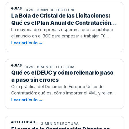
cómo usarlo para ganar en 2026
GUÍAS
5 DIC 2025 · 3 MIN DE LECTURA
La Bola de Cristal de las Licitaciones:
Qué es el Plan Anual de Contratación y
cómo usarlo para ganar en 2026
La mayoría de empresas esperan a que se publique
el anuncio en el BOE para empezar a trabajar. Tú
puedes saberlo meses antes. Te explicamos cómo
Leer artículo →
Qué es el DEUC y cómo rellenarlo paso a
acceder a la información estratégica más
paso sin errores
infravalorada del sector público.
GUÍAS
3 DIC 2025 · 8 MIN DE LECTURA
Qué es el DEUC y cómo rellenarlo paso
a paso sin errores
Guía práctica del Documento Europeo Único de
Contratación: qué es, cómo importar el XML y rellenar
cada parte en el visor oficial para no jugarte la oferta
Leer artículo →
El auge de la Contratación Directa en
por un descuido
España: Claves del Informe OCDE 2025
ACTUALIDAD
27 NOV 2025 · 3 MIN DE LECTURA