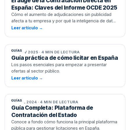
El auge de la Contratación Directa en
España: Claves del Informe OCDE 2025
Cómo el aumento de adjudicaciones sin publicidad
afecta a tu empresa y por qué la inteligencia de datos
es hoy más necesaria que nunca
Leer artículo →
Guía práctica de cómo licitar en España
GUÍAS
20 NOV 2025 · 4 MIN DE LECTURA
Guía práctica de cómo licitar en España
Los pasos esenciales para empezar a presentar
ofertas al sector público.
Leer artículo →
Guía Completa: Plataforma de
Contratación del Estado
GUÍAS
24 JUL 2024 · 4 MIN DE LECTURA
Guía Completa: Plataforma de
Contratación del Estado
Conoce a fondo cómo funciona la principal plataforma
pública para gestionar licitaciones en España.