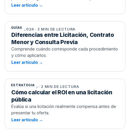
Leer artículo →
Diferencias entre Licitación, Contrato
Menor y Consulta Previa
GUÍAS
1 ABR 2024 · 2 MIN DE LECTURA
Diferencias entre Licitación, Contrato
Menor y Consulta Previa
Comprende cuándo corresponde cada procedimiento
y cómo aplicarlos.
Leer artículo →
Cómo calcular el ROI en una licitación
pública
ESTRATEGIA
18 MAR 2024 · 2 MIN DE LECTURA
Cómo calcular el ROI en una licitación
pública
Evalúa si una licitación realmente compensa antes de
presentar tu oferta.
Leer artículo →
Las licitaciones públicas en el sector
tecnológico