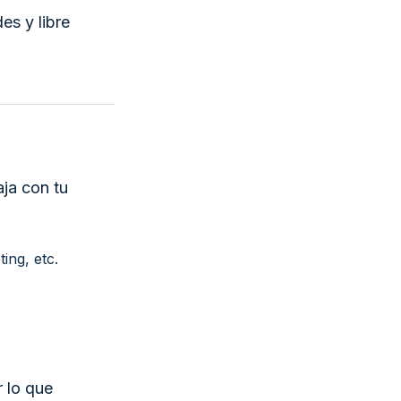
es y libre
aja con tu
ing, etc.
r lo que