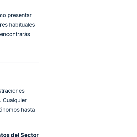
ómo presentar
res habituales
n encontrarás
straciones
. Cualquier
utónomos hasta
tos del Sector