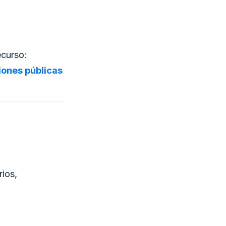
ecurso:
iones públicas
rios,