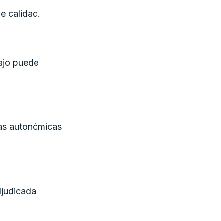
e calidad.
bajo puede
mas autonómicas
djudicada.