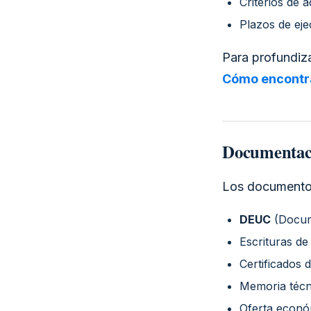
Criterios de 
Plazos de ej
Para profundiza
Cómo encontra
Documentaci
Los documentos
DEUC
(Docum
Escrituras d
Certificados 
Memoria técn
Oferta econó