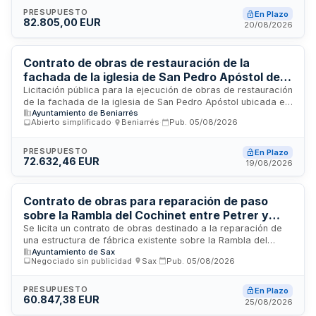
de campo, documentación y análisis en este enclave
PRESUPUESTO
En Plazo
82.805,00 EUR
histórico durante el ejercicio anual 2026.
20/08/2026
Contrato de obras de restauración de la
fachada de la iglesia de San Pedro Apóstol de
Beniarrés (Fase I)
Licitación pública para la ejecución de obras de restauración
de la fachada de la iglesia de San Pedro Apóstol ubicada en
Ayuntamiento de Beniarrés
Beniarrés. El contrato se adjudicará al mejor postor
Abierto simplificado
·
Beniarrés
·
Pub.
05/08/2026
conforme a criterios de mejor relación calidad-precio. Las
obras deberán ejecutarse en un plazo de tres meses a
contar desde el acta de comprobación del replanteo. La
PRESUPUESTO
En Plazo
72.632,46 EUR
presentación de proposiciones se realizará de forma
19/08/2026
telemática a través de la Plataforma de Contratación del
Sector Público.
Contrato de obras para reparación de paso
sobre la Rambla del Cochinet entre Petrer y
Sax
Se licita un contrato de obras destinado a la reparación de
una estructura de fábrica existente sobre la Rambla del
Ayuntamiento de Sax
Cochinet, localizada entre los municipios de Petrer y Sax. El
Negociado sin publicidad
·
Sax
·
Pub.
05/08/2026
objetivo fundamental es restaurar el paso para permitir el
tránsito seguro de vehículos y personas. La ejecución se
llevará a cabo en un plazo de cuatro semanas mediante
PRESUPUESTO
En Plazo
60.847,38 EUR
procedimiento negociado sin publicidad.
25/08/2026