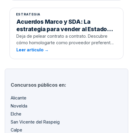
estrategia para vender al Estado
Administración contra el fuego.
durante 4 años sin licitar de nuevo
ESTRATEGIA
9 DIC 2025
Acuerdos Marco y SDA: La
estrategia para vender al Estado
durante 4 años sin licitar de nuevo
Deja de pelear contrato a contrato. Descubre
cómo homologarte como proveedor preferente
y asegurar ingresos recurrentes evitando la
Leer artículo →
burocracia diaria.
Concursos públicos en:
Alicante
Novelda
Elche
San Vicente del Raspeig
Calpe