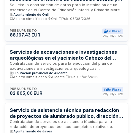
Primaria Mare de Déu de la Salut de Onil
Se licita la contratación de obras para la instalación de un
ascensor en el Centro de Educación Infantil y Primaria Mare
Ayuntamiento de Onil
de Déu de la Salut, ubicado en Onil. El Ayuntamiento requiere
Abierto simplificado
·
Onil
·
Pub.
05/08/2026
esta obra por carecer de medios materiales propios para
ejecutarla, respondiendo a una necesidad imprescindible
desde el punto de vista municipal. El contrato tiene
PRESUPUESTO
En Plazo
88.167,43 EUR
naturaleza administrativa de obra, regulado por la LCSP y
26/08/2026
normativa complementaria aplicable.
Servicios de excavaciones e investigaciones
arqueológicas en el yacimiento Cabezo del
Molino de Rojales para el Museo Arqueológico
Contratación de servicios para la ejecución del plan de
excavaciones e investigaciones arqueológicas
de Alicante
Diputación provincial de Alicante
correspondiente a la anualidad 2026 en el yacimiento
Abierto simplificado
·
Alicante
·
Pub.
05/08/2026
Cabezo del Molino ubicado en Rojales, bajo la
responsabilidad del Museo Arqueológico de Alicante. El
contrato incluye trabajos de campo, investigación y
PRESUPUESTO
En Plazo
82.805,00 EUR
documentación arqueológica conforme a las prescripciones
20/08/2026
técnicas específicas establecidas para este lote.
Servicio de asistencia técnica para redacción
de proyectos de alumbrado público, dirección
de obra y coordinación de seguridad y salud -
Contratación de servicios de asistencia técnica para la
redacción de proyectos técnicos completos relativos a
Ayuntamiento de Xàbia
Ayuntamiento de Jávea
alumbrado público, incluyendo dirección de obra y