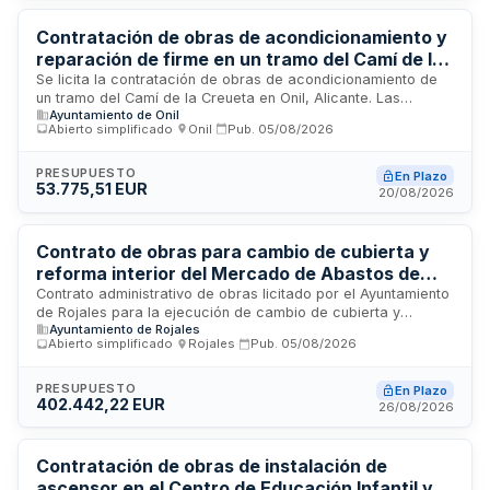
Contratación de obras de acondicionamiento y
reparación de firme en un tramo del Camí de la
Creueta en Onil (Alicante)
Se licita la contratación de obras de acondicionamiento de
un tramo del Camí de la Creueta en Onil, Alicante. Las
Ayuntamiento de Onil
actuaciones incluyen limpieza superficial del firme de
Abierto simplificado
·
Onil
·
Pub.
05/08/2026
calzada, desbroce del terreno vegetal, reparación
estructural del firme mediante bacheos y sellado de grietas,
así como extendido y compactación de mezclas bituminosas
PRESUPUESTO
En Plazo
53.775,51 EUR
en caliente. El Ayuntamiento de Onil es el órgano de
20/08/2026
contratación responsable. El contrato tiene carácter
administrativo y se rige por la Ley de Contratos del Sector
Público.
Contrato de obras para cambio de cubierta y
reforma interior del Mercado de Abastos de
Rojales
Contrato administrativo de obras licitado por el Ayuntamiento
de Rojales para la ejecución de cambio de cubierta y
Ayuntamiento de Rojales
reforma interior del Mercado de Abastos. Las obras incluyen
Abierto simplificado
·
Rojales
·
Pub.
05/08/2026
mejoras estructurales y de acondicionamiento interior del
mercado municipal, con un plazo de ejecución de cuatro
meses. El contrato se rige por la Ley de Contratos del Sector
PRESUPUESTO
En Plazo
402.442,22 EUR
Público y normativa administrativa aplicable.
26/08/2026
Contratación de obras de instalación de
ascensor en el Centro de Educación Infantil y