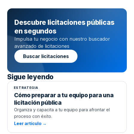
Descubre licitaciones públicas
en segundos
Impulsa tu negocio con nuestro buscador
avanzado de licitaciones
Buscar licitaciones
Cómo preparar a tu equipo para una
licitación pública
Sigue leyendo
ESTRATEGIA
25 FEB 2024
Cómo preparar a tu equipo para una
licitación pública
Organiza y capacita a tu equipo para afrontar el
proceso con éxito.
Leer artículo →
La importancia de la transparencia en
el proceso de licitaciones públicas