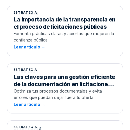
ESTRATEGIA
17 FEB 2024
La importancia de la transparencia en
el proceso de licitaciones públicas
Fomenta prácticas claras y abiertas que mejoren la
confianza pública.
Leer artículo →
Las claves para una gestión eficiente
de la documentación en licitaciones
públicas
ESTRATEGIA
11 FEB 2024
Las claves para una gestión eficiente
de la documentación en licitaciones
públicas
Optimiza tus procesos documentales y evita
errores que puedan dejar fuera tu oferta.
Leer artículo →
Cómo ganar una licitación pública con
una pequeña empresa
ESTRATEGIA
21 SEPT 2023