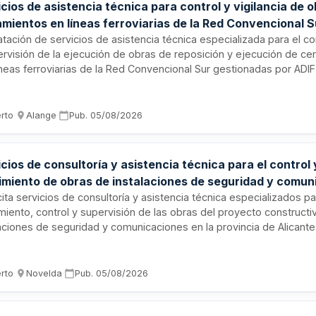
cios de asistencia técnica para control y vigilancia de 
amientos en líneas ferroviarias de la Red Convencional S
tación de servicios de asistencia técnica especializada para el cont
ervisión de la ejecución de obras de reposición y ejecución de ce
íneas ferroviarias de la Red Convencional Sur gestionadas por ADIF
cia de Badajoz. El servicio abarca la dirección de obra, coordinaci
idad y salud, gestión de información y otras funciones de seguimie
titativo hasta la recepción de las obras.
erto
·
Alange
·
Pub.
05/08/2026
cios de consultoría y asistencia técnica para el control 
imiento de obras de instalaciones de seguridad y comun
viarias en el tramo La Encina-Alicante
icita servicios de consultoría y asistencia técnica especializados pa
miento, control y supervisión de las obras del proyecto constructi
aciones de seguridad y comunicaciones en la provincia de Alicante. 
cionará apoyo técnico a la dirección de obra en control cualitativ
mico y verificación del cumplimiento de condiciones de calidad, 
guridad establecidas en la normativa vigente, planes de gestión 
erto
·
Novelda
·
Pub.
05/08/2026
entación técnica del proyecto.