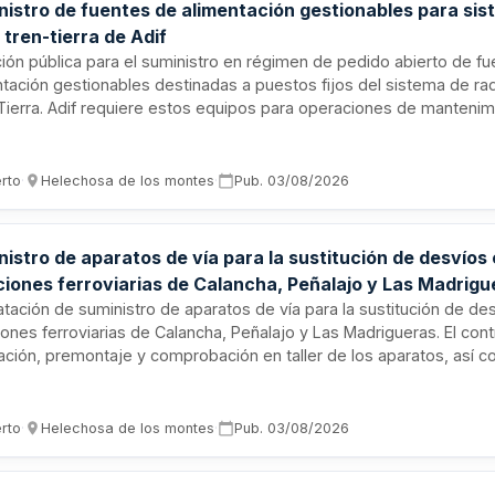
nistro de fuentes de alimentación gestionables para si
 tren-tierra de Adif
ación pública para el suministro en régimen de pedido abierto de f
ntación gestionables destinadas a puestos fijos del sistema de rad
Tierra. Adif requiere estos equipos para operaciones de mantenim
tivo en la Red Ferroviaria de Interés General. El suministro se eje
ecesidades detectadas por los responsables de Adif, sin comprom
dad mínima garantizada. Los productos deberán cumplir con las es
erto
·
Helechosa de los montes
·
Pub.
03/08/2026
as establecidas en el pliego de prescripciones técnicas particular
istro de aparatos de vía para la sustitución de desvíos
ciones ferroviarias de Calancha, Peñalajo y Las Madrigu
atación de suministro de aparatos de vía para la sustitución de des
ones ferroviarias de Calancha, Peñalajo y Las Madrigueras. El contr
cación, premontaje y comprobación en taller de los aparatos, así 
porte al lugar designado. Se contempla también el suministro even
nentes habituales como repuestos durante la ejecución de las o
izar la correcta explotación de la línea ferroviaria. La licitación se 
erto
·
Helechosa de los montes
·
Pub.
03/08/2026
nte procedimiento abierto con una única agrupación sin división en