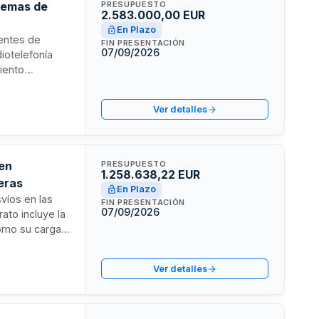
stemas de
PRESUPUESTO
2.583.000,00 EUR
En Plazo
uentes de
FIN PRESENTACIÓN
07/09/2026
iotelefonía
iento
cutará según
iso de
Ver detalles
pecificaciones
es.
 en
PRESUPUESTO
1.258.638,22 EUR
eras
En Plazo
víos en las
FIN PRESENTACIÓN
07/09/2026
ato incluye la
como su carga y
tual de
bras para
Ver detalles
tramita
 lotes.