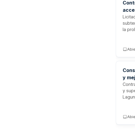
Cont
acce
Líne
Licit
subte
la pr
ventil
Atoch
compl
Abi
Cons
y me
Emba
Contra
y sup
Lagun
propo
calid
oblig
Abi