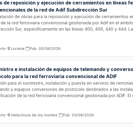
 de reposición y ejecución de cerramientos en líneas fe
encionales de la red de Adif Subdirección Sur
atación de obras para la reposición y ejecución de cerramientos e
 de la red ferroviaria convencional gestionada por Adif en el ámbit
rección Sur, específicamente en las líneas 400, 406, 440 y 444. L
sarrollarán en diversos puntos kilométricos de estas líneas, requi
inación en la ejecución de diferentes prestaciones y colaboración
amientos de los términos municipales afectados para mejorar la s
erto
·
Lucena
·
Pub.
05/08/2026
structura ferroviaria.
nistro e instalación de equipos de telemando y convers
colo para la red ferroviaria convencional de ADIF
ción para el suministro, instalación y puesta en servicio de remota
ando y equipos conversores de protocolo destinados a las instal
ificación de la red ferroviaria convencional gestionada por ADIF. El
ye formación para el personal de operación y mantenimiento de las
adas, estructurado en dos lotes independientes que funcionarán 
o abierto según las necesidades detectadas por ADIF, sin obligac
erto
·
Helechosa de los montes
·
Pub.
03/08/2026
esupuesto máximo de licitación establecido.