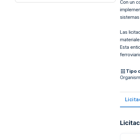
Con un co
implemen
sistemas 
Las licit
materiale
Esta enti
ferroviar
Tipo 
Organis
Licit
Licita