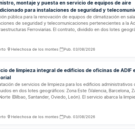
istro, montaje y puesta en servicio de equipos de aire
dicionado para instalaciones de seguridad y telecomun
en la zona norte
ción pública para la renovación de equipos de climatización en sal
laciones de seguridad y telecomunicaciones pertenecientes a la A
raestructuras Ferroviarias. El contrato, dividido en dos lotes geogr
inistro, montaje, configuración y puesta en servicio de los equipo
icionado, así como las modificaciones necesarias en topología y a
istentes. La ejecución se realizará en las provincias de Castilla y 
erto
·
Helechosa de los montes
·
Pub.
03/08/2026
Vasco y Cantabria.
cio de limpieza integral de edificios de oficinas de ADIF 
torial
tación de servicios de limpieza para los edificios administrativos
ibuidos en dos lotes geográficos: Zona Este (Valencia, Barcelona, 
orte (Bilbao, Santander, Oviedo, León). El servicio abarca la limp
ios administrativos, incluyendo actividades programadas y no pr
itos específicos de calidad, personal cualificado con dedicación e
nación técnica continua durante toda la vigencia del contrato.
erto
·
Helechosa de los montes
·
Pub.
03/08/2026