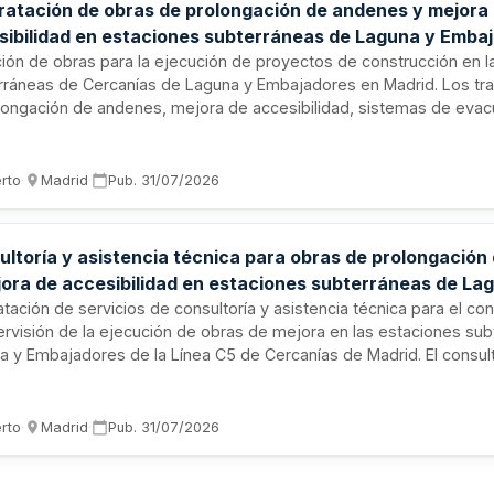
ratación de obras de prolongación de andenes y mejora
sibilidad en estaciones subterráneas de Laguna y Emba
a C5 de Cercanías de Madrid
ación de obras para la ejecución de proyectos de construcción en 
rráneas de Cercanías de Laguna y Embajadores en Madrid. Los tra
olongación de andenes, mejora de accesibilidad, sistemas de evac
ación en caso de incendio, así como tratamiento de la plataforma e
a-Móstoles. El contrato requiere empresas especializadas en obras
ejas con capacidad técnica y garantía de seguridad.
erto
·
Madrid
·
Pub.
31/07/2026
ultoría y asistencia técnica para obras de prolongació
jora de accesibilidad en estaciones subterráneas de La
jadores de la Línea C5 de Cercanías de Madrid
tación de servicios de consultoría y asistencia técnica para el cont
ervisión de la ejecución de obras de mejora en las estaciones su
a y Embajadores de la Línea C5 de Cercanías de Madrid. El consul
rcionará apoyo técnico y económico al Director Facultativo en el 
ad, condiciones ambientales y seguridad de las obras, incluyendo v
aciones administrativas y técnicas conforme a normativa vigente.
erto
·
Madrid
·
Pub.
31/07/2026