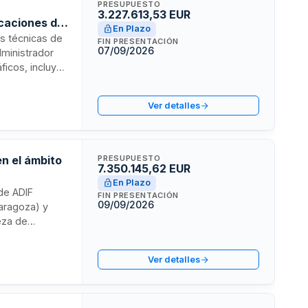
PRESUPUESTO
3.227.613,53 EUR
icaciones de
En Plazo
as técnicas de
FIN PRESENTACIÓN
07/09/2026
dministrador
áficos, incluye
s de aire
rquitectura de
Ver detalles
León, La Rioja,
en el ámbito
PRESUPUESTO
7.350.145,62 EUR
En Plazo
 de ADIF
FIN PRESENTACIÓN
09/09/2026
Zaragoza) y
ieza de
ogramadas, con
xclusiva y
Ver detalles