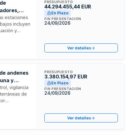
 de
PRESUPUESTO
44.294.455,44 EUR
jadores,
En Plazo
las estaciones
FIN PRESENTACIÓN
24/09/2026
bajos incluyen
uación y
n el túnel de
 ferroviarias
Ver detalles
n de andenes
PRESUPUESTO
3.380.154,97 EUR
guna y
En Plazo
rol, vigilancia
FIN PRESENTACIÓN
24/09/2026
bterráneas de
tor
seguimiento de
erificación de
Ver detalles