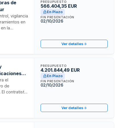
obras de
PRESUPUESTO
566.404,35 EUR
ur
En Plazo
rol, vigilancia
FIN PRESENTACIÓN
02/10/2026
rramientos en
 en la
ón de
nto cualitativo
Ver detalles
y
PRESUPUESTO
4.201.844,49 EUR
icaciones
En Plazo
ra el
FIN PRESENTACIÓN
02/10/2026
vo de
El contratista
o, seguimiento
ambientales y
Ver detalles
aprobados y