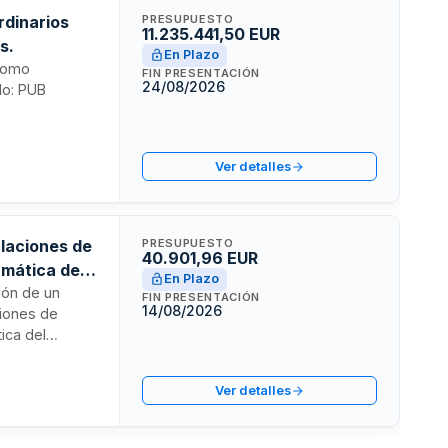
rdinarios
PRESUPUESTO
11.235.441,50 EUR
s.
En Plazo
ónomo
FIN PRESENTACIÓN
24/08/2026
do: PUB
Ver detalles
alaciones de
PRESUPUESTO
40.901,96 EUR
rmática del
En Plazo
ión de un
FIN PRESENTACIÓN
14/08/2026
ciones de
ica del
os equipos y
res
Ver detalles
écnica durante