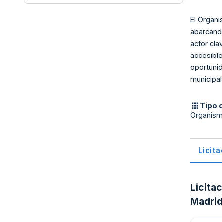
El Organi
abarcando
actor cla
accesible
oportunid
municipal
Tipo 
Organis
Licit
Licita
Madri