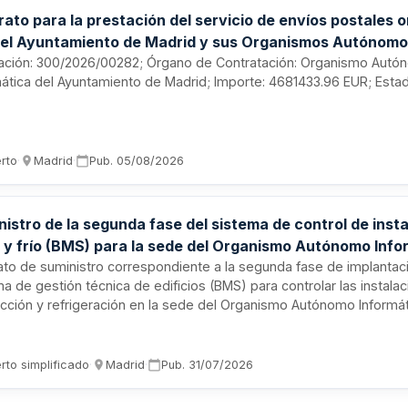
ato para la prestación del servicio de envíos postales o
 el Ayuntamiento de Madrid y sus Organismos Autónomo
citación: 300/2026/00282; Órgano de Contratación: Organismo Aut
mática del Ayuntamiento de Madrid; Importe: 4681433.96 EUR; Esta
erto
·
Madrid
·
Pub.
05/08/2026
istro de la segunda fase del sistema de control de inst
r y frío (BMS) para la sede del Organismo Autónomo Info
tamiento de Madrid
ato de suministro correspondiente a la segunda fase de implantac
a de gestión técnica de edificios (BMS) para controlar las instala
acción y refrigeración en la sede del Organismo Autónomo Informát
miento de Madrid. El adjudicatario deberá suministrar e instalar l
nentes necesarios según las especificaciones técnicas particula
lecidas, con responsabilidades de coordinación administrativa y t
rto simplificado
·
Madrid
·
Pub.
31/07/2026
a vigencia del contrato.