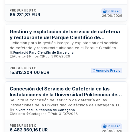
Vaciamadrid. La concesionaria asumirá la gestión integral del
servicio, incluyendo adquisición y venta de productos,
personal, suministros, mantenimiento, limpieza y control
PRESUPUESTO
En Plazo
65.231,87 EUR
sanitario. El servicio estará abierto a toda la ciudadanía con
26/08/2026
garantía de igualdad de trato. Se incorpora estudio de
viabilidad económica y criterios de sostenibilidad
medioambiental, social e igualdad de género.
Gestión y explotación del servicio de cafetería
y restaurante del Parque Científico de
Barcelona
Licitación para la gestión integral y explotación del servicio
de cafetería y restaurante ubicado en el Parque Científico de
Fundació Parc Científic de Barcelona
Barcelona. La Fundació Parc Científic de Barcelona licita
Abierto
·
Pinós
·
Pub.
31/07/2026
este servicio de hostelería destinado a proporcionar
atención gastronómica a investigadores, empresas y
visitantes del complejo científico. El adjudicatario será
PRESUPUESTO
Anuncio Previo
15.813.204,00 EUR
responsable de la administración completa de las
instalaciones, gestión de personal, suministro de alimentos y
bebidas, así como el mantenimiento de estándares de
calidad e higiene conforme a la normativa vigente.
Concesión del Servicio de Cafetería en las
Instalaciones de la Universidad Politécnica de
Cartagena
Se licita la concesión del servicio de cafetería en las
instalaciones de la Universidad Politécnica de Cartagena. El
Universidad Politécnica de Cartagena
contrato tiene naturaleza administrativa y se califica como
Abierto
·
Cartagena
·
Pub.
31/07/2026
Concesión de Servicios, implicando la transferencia al
concesionario del riesgo operacional, siendo la
contrapartida el derecho a explotar el servicio. El régimen
PRESUPUESTO
En Plazo
6.482.369,16 EUR
jurídico se rige por la Ley de Contratos del Sector Público y
28/08/2026