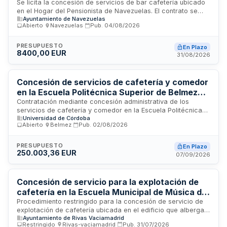
Se licita la concesión de servicios de bar cafetería ubicado
en el Hogar del Pensionista de Navezuelas. El contrato se
Ayuntamiento de Navezuelas
adjudica mediante procedimiento abierto con criterio de
Abierto
·
Navezuelas
·
Pub.
04/08/2026
mejor relación calidad-precio. El adjudicatario será
responsable de la explotación, calidad de servicios y riesgo
operacional. La duración inicial es de dos años, prorrogable
PRESUPUESTO
En Plazo
8400,00 EUR
hasta dos años adicionales mediante prórroga anual. No
31/08/2026
supone obligación económica para el Ayuntamiento.
Concesión de servicios de cafetería y comedor
en la Escuela Politécnica Superior de Belmez
con criterios de sostenibilidad y comercio justo
Contratación mediante concesión administrativa de los
servicios de cafetería y comedor en la Escuela Politécnica
Universidad de Córdoba
Superior de Belmez, campus ubicado en Córdoba. El
Abierto
·
Belmez
·
Pub.
02/08/2026
concesionario deberá garantizar la prestación de estos
servicios aplicando criterios saludables, ecológicos y de
comercio justo en la gestión y oferta de productos. La
PRESUPUESTO
En Plazo
250.003,36 EUR
universidad ejercerá el seguimiento y control ordinario de la
07/09/2026
ejecución del contrato conforme a la normativa de
contratación del sector público.
Concesión de servicio para la explotación de
cafetería en la Escuela Municipal de Música de
Rivas-Vaciamadrid
Procedimiento restringido para la concesión de servicio de
explotación de cafetería ubicada en el edificio que alberga
Ayuntamiento de Rivas Vaciamadrid
la Escuela Municipal de Música del Ayuntamiento de Rivas-
Restringido
·
Rivas-vaciamadrid
·
Pub.
31/07/2026