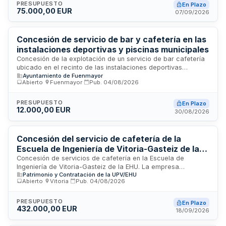
dirigido al personal destinado en dichos centros,
PRESUPUESTO
En Plazo
75.000,00 EUR
trabajadores de empresas externas y usuarios autorizados.
07/09/2026
El adjudicatario será responsable de la instalación,
reposición de productos, mantenimiento técnico, retirada de
máquinas al finalizar el contrato y cumplimiento de la
Concesión de servicio de bar y cafetería en las
normativa de protección de datos y seguridad alimentaria.
instalaciones deportivas y piscinas municipales
Concesión de la explotación de un servicio de bar cafetería
ubicado en el recinto de las instalaciones deportivas
Ayuntamiento de Fuenmayor
municipales, que incluye la prestación de servicios de
Abierto
·
Fuenmayor
·
Pub.
04/08/2026
cafetería, gestión de bar y servicios de limpieza. La
adjudicación se realiza mediante procedimiento abierto con
varios criterios de valoración, requiriendo que el
PRESUPUESTO
En Plazo
12.000,00 EUR
adjudicatario cuente con habilitación empresarial adecuada
30/08/2026
y acredite solvencia económica y experiencia técnica en la
gestión de establecimientos similares.
Concesión del servicio de cafetería de la
Escuela de Ingeniería de Vitoria-Gasteiz de la
Universidad del País Vasco
Concesión de servicios de cafetería en la Escuela de
Ingeniería de Vitoria-Gasteiz de la EHU. La empresa
Patrimonio y Contratación de la UPV/EHU
concesionaria prestará el servicio de cafetería en las
Abierto
·
Vitoria
·
Pub.
04/08/2026
instalaciones ubicadas en la calle Nieves Cano 12,
incluyendo la venta de bebidas, alimentos y productos de
consumo inmediato. La contratista será responsable del
PRESUPUESTO
En Plazo
432.000,00 EUR
mantenimiento, custodia y reparación de los espacios,
18/09/2026
equipos e instalaciones, debiendo mantenerlos en perfecto