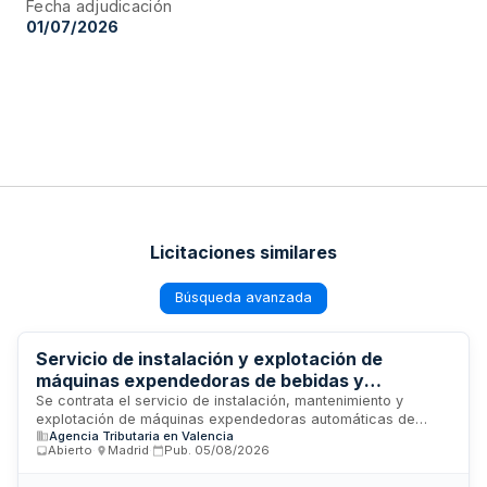
Fecha adjudicación
01/07/2026
Licitaciones similares
Búsqueda avanzada
Servicio de instalación y explotación de
máquinas expendedoras de bebidas y
alimentos en centros de la Agencia Estatal de
Se contrata el servicio de instalación, mantenimiento y
explotación de máquinas expendedoras automáticas de
Administración Tributaria de Alicante y
Agencia Tributaria en Valencia
bebidas y alimentos en los edificios y centros de trabajo de
Castellón
Abierto
·
Madrid
·
Pub.
05/08/2026
la Agencia Estatal de Administración Tributaria ubicados en
las provincias de Alicante y Castellón. El servicio está