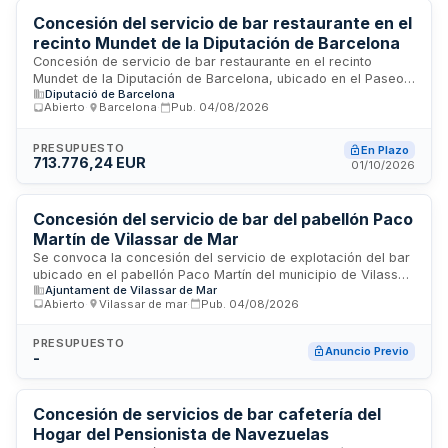
estado de uso, limpieza y conservación. El contrato incluye la
dotación de equipamiento, muebles, vajilla y demás
Concesión del servicio de bar restaurante en el
materiales auxiliares necesarios.
recinto Mundet de la Diputación de Barcelona
Concesión de servicio de bar restaurante en el recinto
Mundet de la Diputación de Barcelona, ubicado en el Paseo
Diputació de Barcelona
Valle de Hebrón. El adjudicatario asumirá la explotación
Abierto
·
Barcelona
·
Pub.
04/08/2026
comercial del servicio, incluyendo la gestión de personal,
suministros y operaciones diarias. El concesionario deberá
abonar un canon mínimo mensual de 750,00 euros más IVA,
PRESUPUESTO
En Plazo
713.776,24 EUR
además de los costos de agua y electricidad que repercute
01/10/2026
trimestralmente la administración.
Concesión del servicio de bar del pabellón Paco
Martín de Vilassar de Mar
Se convoca la concesión del servicio de explotación del bar
ubicado en el pabellón Paco Martín del municipio de Vilassar
Ajuntament de Vilassar de Mar
de Mar. El Ajuntament de Vilassar de Mar licita la gestión
Abierto
·
Vilassar de mar
·
Pub.
04/08/2026
integral de este establecimiento de hostelería, incluyendo la
prestación de servicios de restauración, venta de bebidas y
alimentos a los visitantes y usuarios del pabellón. Se trata de
PRESUPUESTO
Anuncio Previo
-
una concesión administrativa que permite al adjudicatario
explotar comercialmente el servicio mediante el pago de las
correspondientes contraprestaciones económicas,
garantizando la calidad en la atención y el cumplimiento de
Concesión de servicios de bar cafetería del
la normativa municipal y sanitaria aplicable.
Hogar del Pensionista de Navezuelas