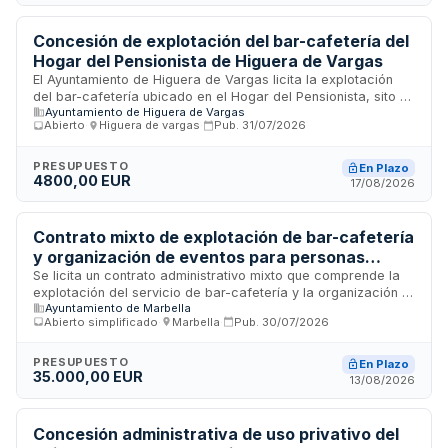
requisitos mínimos de solvencia económica, financiera,
profesional o técnica.
Concesión de explotación del bar-cafetería del
Hogar del Pensionista de Higuera de Vargas
El Ayuntamiento de Higuera de Vargas licita la explotación
del bar-cafetería ubicado en el Hogar del Pensionista, sito en
Ayuntamiento de Higuera de Vargas
la Calle San Lorenzo nº 2. El adjudicatario gestionará los
Abierto
·
Higuera de vargas
·
Pub.
31/07/2026
servicios de cafetería en la instalación municipal,
disponiendo del mobiliario y maquinaria que proporciona la
Administración, que deberá devolver en idénticas
PRESUPUESTO
En Plazo
4800,00 EUR
condiciones al finalizar el contrato. El procedimiento es
17/08/2026
abierto y la adjudicación se realizará conforme al criterio de
mejor relación calidad-precio.
Contrato mixto de explotación de bar-cafetería
y organización de eventos para personas
mayores en el Centro Municipal San Pedro I de
Se licita un contrato administrativo mixto que comprende la
explotación del servicio de bar-cafetería y la organización y
Marbella
Ayuntamiento de Marbella
realización de eventos dirigidos a personas mayores en el
Abierto simplificado
·
Marbella
·
Pub.
30/07/2026
Centro Municipal de Participación Activa San Pedro I de
Marbella. El contratista deberá prestar ambos servicios de
forma integrada, garantizando la calidad de las prestaciones
PRESUPUESTO
En Plazo
35.000,00 EUR
y fomentando la relación interpersonal entre los usuarios del
13/08/2026
centro. La adjudicación se realizará mediante procedimiento
abierto simplificado sumario.
Concesión administrativa de uso privativo del