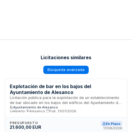
Licitaciones similares
Búsqueda avanzada
Explotación de bar en los bajos del
Ayuntamiento de Alesanco
Licitación pública para la explotación de un establecimiento
de bar ubicado en los bajos del edificio del Ayuntamiento de
Ayuntamiento de Alesanco
Alesanco. Se trata de un contrato de servicios de gestión de
Abierto
·
Alesanco
·
Pub.
31/07/2026
bar y comercio minorista de hostelería y restauración. El
procedimiento es abierto, utilizando como criterio único de
adjudicación la mejor relación calidad-precio. La
PRESUPUESTO
En Plazo
21.600,00 EUR
presentación de ofertas se realizará de forma manual, sin
17/08/2026