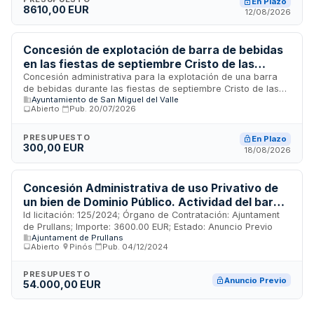
En Plazo
8610,00 EUR
adjudicatarios deberán ser titulares de licencia de actividad
12/08/2026
de bar especial y comprometerse al cierre de sus locales
durante los días de celebración de la feria.
Concesión de explotación de barra de bebidas
en las fiestas de septiembre Cristo de las
Aguas del Ayuntamiento de San Miguel del
Concesión administrativa para la explotación de una barra
de bebidas durante las fiestas de septiembre Cristo de las
Valle
Ayuntamiento de San Miguel del Valle
Aguas en San Miguel del Valle. El Ayuntamiento licita la
Abierto
·
Pub.
20/07/2026
gestión de este servicio de bar mediante un contrato
administrativo especial que requiere la presentación de
proposiciones económicas al alza sobre un precio base de
PRESUPUESTO
En Plazo
300,00 EUR
trescientos euros. El adjudicatario deberá disponer de
18/08/2026
medios personales y materiales suficientes, contar con
seguro de responsabilidad civil y manipuladores de
alimentos certificados para prestar el servicio durante el
Concesión Administrativa de uso Privativo de
período festivo establecido.
un bien de Dominio Público. Actividad del bar
del Local Social "CA L'ANTONI"
Id licitación: 125/2024; Órgano de Contratación: Ajuntament
de Prullans; Importe: 3600.00 EUR; Estado: Anuncio Previo
Ajuntament de Prullans
Abierto
·
Pinós
·
Pub.
04/12/2024
PRESUPUESTO
Anuncio Previo
54.000,00 EUR