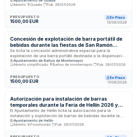
Ayuntamiento de Guadix
de Guadix. El Ayuntamiento de Guadix licita la prestación de
Abierto
·
Guadix
·
Pub.
28/07/2026
actividades de repostería dentro de las instalaciones de la
Caseta Municipal ubicada en el ferial de Guadix. El
contratista deberá ejecutar los servicios conforme a lo
PRESUPUESTO
En Plazo
1500,00 EUR
establecido en el Pliego de Prescripciones Técnicas y sujeto
12/08/2026
al horario que fije la Alcaldía. El contrato no genera gasto
para la Administración.
Concesión de explotación de barra portátil de
bebidas durante las fiestas de San Ramón
Nonato 2026 en Baños de Montemayor
Se licita la concesión administrativa especial para la
explotación de una barra portátil destinada a la dispensación
Ayuntamiento de Baños de Montemayor
de bebidas durante las celebraciones en honor a San Ramón
Abierto simplificado
·
Baños de montemayor
·
Pub.
28/07/2026
Nonato del municipio de Baños de Montemayor. El servicio se
prestará en el recinto del aparcamiento del Bulevar y en la
pista exterior del pabellón polideportivo durante el desarrollo
PRESUPUESTO
En Plazo
1500,00 EUR
de verbenas y actuaciones. El adjudicatario gestionará la
11/08/2026
venta de bebidas en dichos espacios con arreglo a la
normativa de contratación pública aplicable.
Autorización para instalación de barras
temporales durante la Feria de Hellín 2026 y
2027
El Ayuntamiento de Hellín licita la autorización para la
instalación y explotación de barras de bebidas durante la
Ayuntamiento de Hellín
celebración de la Feria de Hellín en los años 2026 y 2027. La
Abierto
·
Pozohondo
·
Pub.
28/07/2026
selección de adjudicatarios se realizará mediante sorteo
público cuando existan más de cinco proposiciones, o
adjudicación directa si hay cinco o menos solicitantes. Los
PRESUPUESTO