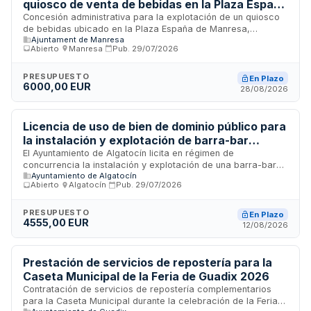
quiosco de venta de bebidas en la Plaza España
de Manresa
Concesión administrativa para la explotación de un quiosco
de bebidas ubicado en la Plaza España de Manresa,
Ajuntament de Manresa
destinado al ejercicio de actividad de bar. La concesión
Abierto
·
Manresa
·
Pub.
29/07/2026
incluye el uso privativo del módulo del quiosco y la porción
de vía pública destinada a la terrassa. Las comunicaciones y
notificaciones se realizarán exclusivamente por medios
PRESUPUESTO
En Plazo
6000,00 EUR
electrónicos a través del sistema e-NOTUM.
28/08/2026
Licencia de uso de bien de dominio público para
la instalación y explotación de barra-bar
durante la Feria de San Francisco de Asís y
El Ayuntamiento de Algatocín licita en régimen de
concurrencia la instalación y explotación de una barra-bar
Nuestra Señora del Rosario - Ayuntamiento de
Ayuntamiento de Algatocín
en la plaza municipal durante la celebración de la Feria en
Algatocín
Abierto
·
Algatocín
·
Pub.
29/07/2026
honor de los santos patrones San Francisco de Asís y
Nuestra Señora del Rosario. La adjudicación se realizará al
mejor postor en criterio económico exclusivamente. El
PRESUPUESTO
En Plazo
4555,00 EUR
adjudicatario asume la responsabilidad del cumplimiento de
12/08/2026
obligaciones tributarias, laborales y de seguridad social, así
como el mantenimiento del bien y la indemnización por
daños.
Prestación de servicios de repostería para la
Caseta Municipal de la Feria de Guadix 2026
Contratación de servicios de repostería complementarios
para la Caseta Municipal durante la celebración de la Feria