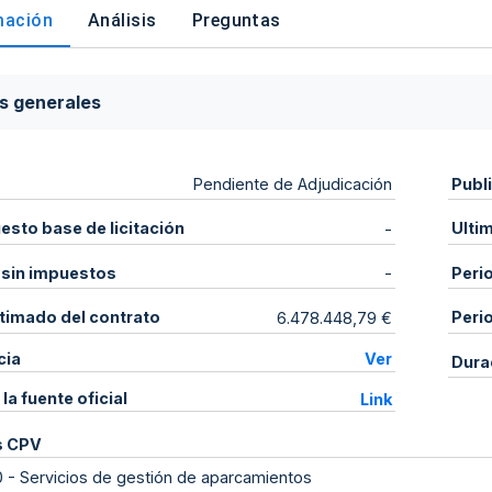
mación
Análisis
Preguntas
s generales
Publ
Pendiente de Adjudicación
sto base de licitación
Ulti
-
 sin impuestos
Peri
-
stimado del contrato
Peri
6.478.448,79 €
cia
Ver
Dura
 la fuente oficial
Link
s CPV
0
-
Servicios de gestión de aparcamientos