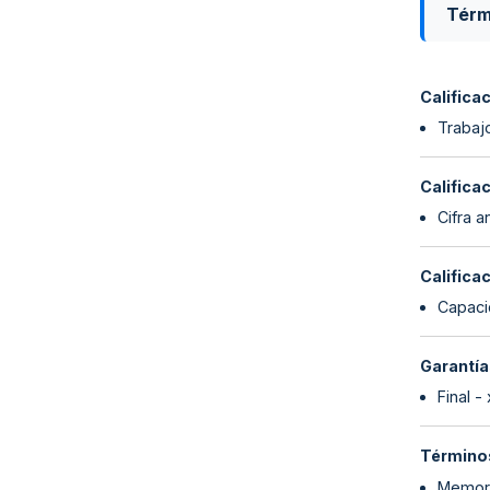
Térm
Califica
Trabajo
Califica
Cifra a
Califica
Capaci
Garantía
Final -
Términos
Memori