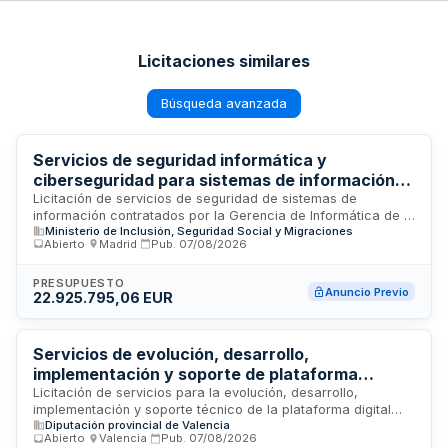
Licitaciones similares
Búsqueda avanzada
Servicios de seguridad informática y
ciberseguridad para sistemas de información
de la Gerencia de Informática de la Seguridad
Licitación de servicios de seguridad de sistemas de
información contratados por la Gerencia de Informática de la
Social
Ministerio de Inclusión, Seguridad Social y Migraciones
Seguridad Social. El objeto incluye la protección, defensa y
Abierto
·
Madrid
·
Pub.
07/08/2026
monitorización de infraestructuras informáticas, redes y
datos críticos de la administración de seguridad social. Se
requieren servicios especializados en ciberseguridad,
PRESUPUESTO
Anuncio Previo
22.925.795,06 EUR
auditoría informática, gestión de vulnerabilidades y
consultoría técnica para garantizar la integridad,
disponibilidad y confidencialidad de los sistemas. El contrato
comprende tanto servicios de evaluación y análisis de
Servicios de evolución, desarrollo,
seguridad como de apoyo y consultoría continua en materia
implementación y soporte de plataforma
de protección informática.
tecnológica turística inteligente y sostenible
Licitación de servicios para la evolución, desarrollo,
implementación y soporte técnico de la plataforma digital
para la Diputación de Valencia
Diputación provincial de Valencia
'Connecta València', dirigida a impulsar la transformación
Abierto
·
Valencia
·
Pub.
07/08/2026
digital, sostenible e innovadora del sector turístico en la