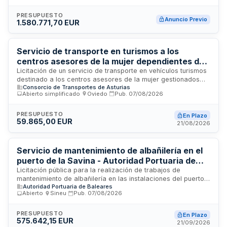
provincia de Valencia. El proyecto busca consolidar un
territorio turístico inteligente mediante soluciones
PRESUPUESTO
Anuncio Previo
1.580.771,70 EUR
tecnológicas adaptadas a las necesidades específicas de la
Diputación Provincial. Los servicios incluyen el ciclo
completo de desarrollo, desde la arquitectura y
programación hasta la implementación, integración de
Servicio de transporte en turismos a los
sistemas y soporte operativo continuo de la plataforma.
centros asesores de la mujer dependientes de
la Dirección General de Igualdad del Principado
Licitación de un servicio de transporte en vehículos turismos
destinado a los centros asesores de la mujer gestionados
de Asturias
Consorcio de Transportes de Asturias
por la Dirección General de Igualdad del Principado de
Abierto simplificado
·
Oviedo
·
Pub.
07/08/2026
Asturias. El contrato incluye la prestación de servicios de
desplazamiento para usuarias y personal de estos centros,
con requisitos de solvencia económica y técnica para las
PRESUPUESTO
En Plazo
59.865,00 EUR
empresas licitadoras, así como obligaciones de
21/08/2026
mantenimiento vehicular, cumplimiento de horarios y trato
adecuado a los usuarios.
Servicio de mantenimiento de albañilería en el
puerto de la Savina - Autoridad Portuaria de
Baleares
Licitación pública para la realización de trabajos de
mantenimiento de albañilería en las instalaciones del puerto
Autoridad Portuaria de Baleares
de la Savina. La Presidencia de la Autoridad Portuaria de
Abierto
·
Sineu
·
Pub.
07/08/2026
Baleares convoca este contrato con el objeto de preservar y
conservar la infraestructura portuaria mediante trabajos de
reparación y mantenimiento de estructuras de mampostería,
PRESUPUESTO
En Plazo
575.642,15 EUR
revestimientos y elementos constructivos. El importe del
21/09/2026