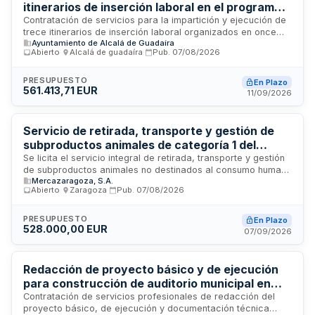
normativa aplicable.
itinerarios de inserción laboral en el programa
ÉFESO cofinanciado por el Fondo Social
Contratación de servicios para la impartición y ejecución de
trece itinerarios de inserción laboral organizados en once
Europeo - Ayuntamiento de Alcalá de Guadaíra
Ayuntamiento de Alcalá de Guadaíra
lotes, integrados en el proyecto RELANZA-T del programa de
Abierto
·
Alcalá de guadaíra
·
Pub.
07/08/2026
empleo, educación, formación y economía social ÉFESO. La
iniciativa es cofinanciada por el Fondo Social Europeo Plus
en el marco de la programación 2021-2027 y ejecutada por
PRESUPUESTO
En Plazo
561.413,71 EUR
el Ayuntamiento de Alcalá de Guadaíra. Los servicios
11/09/2026
comprenden la realización de tareas de formación y
acompañamiento laboral desde la firma del contrato hasta la
finalización establecida, conforme a las condiciones
Servicio de retirada, transporte y gestión de
técnicas y especificaciones detalladas en el pliego de
subproductos animales de categoría 1 del
prescripciones técnicas.
matadero frigorífico Mercazaragoza
Se licita el servicio integral de retirada, transporte y gestión
de subproductos animales no destinados al consumo humano
Mercazaragoza, S.A.
(SANDACH) de categoría 1 procedentes de la actividad del
Abierto
·
Zaragoza
·
Pub.
07/08/2026
matadero frigorífico de Mercazaragoza, S.A. El adjudicatario
será responsable de la recogida diaria de residuos en las
instalaciones del matadero, su traslado mediante vehículos
PRESUPUESTO
En Plazo
528.000,00 EUR
autorizados conforme a normativa europea y estatal, y su
07/09/2026
entrega en plantas de procesado o eliminación autorizadas.
Se estima una cantidad anual de 1.200 toneladas de material
a gestionar, con garantía de continuidad del servicio y
Redacción de proyecto básico y de ejecución
cumplimiento de requisitos de trazabilidad y documentación
para construcción de auditorio municipal en
SANDACH.
Numancia de la Sagra
Contratación de servicios profesionales de redacción del
proyecto básico, de ejecución y documentación técnica