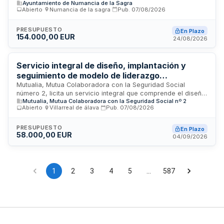
Ayuntamiento de Numancia de la Sagra
asociada para la construcción y puesta en funcionamiento
Abierto
·
Numancia de la sagra
·
Pub.
07/08/2026
de un auditorio municipal. El proyecto se desarrollará en
terrenos municipales calificados como equipamiento público
en Numancia de la Sagra, Toledo. El contrato abarca
PRESUPUESTO
En Plazo
154.000,00 EUR
exclusivamente la fase de redacción de documentación
24/08/2026
técnica, excluyendo la dirección facultativa de obras y
coordinación de seguridad durante la ejecución.
Servicio integral de diseño, implantación y
seguimiento de modelo de liderazgo
transformador con plataforma tecnológica en
Mutualia, Mutua Colaboradora con la Seguridad Social
número 2, licita un servicio integral que comprende el diseño
Mutualia
Mutualia, Mutua Colaboradora con la Seguridad Social nº 2
metodológico de un modelo de liderazgo transformador y
Abierto
·
Villarreal de álava
·
Pub.
07/08/2026
desarrollo de equipos, su implantación organizacional, la
puesta a disposición de una plataforma tecnológica para
mediciones y evaluaciones, seguimiento de resultados y
PRESUPUESTO
En Plazo
58.000,00 EUR
transferencia de conocimiento interno. El contrato requiere
04/09/2026
conocimientos especializados en gestión del cambio,
analítica de personas y herramientas tecnológicas
avanzadas que la organización no posee internamente.
1
2
3
4
5
…
587