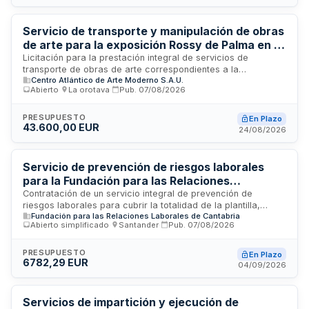
contrato asciende a 115.128,43 euros y se encuentra en
estado de publicación, siendo accesible a empresas
constructoras y servicios especializados en mantenimiento
Servicio de transporte y manipulación de obras
de obras civiles portuarias.
de arte para la exposición Rossy de Palma en el
Centro Atlántico de Arte Moderno
Licitación para la prestación integral de servicios de
transporte de obras de arte correspondientes a la
Centro Atlántico de Arte Moderno S.A.U.
exposición temporal «Rossy de Palma. Alcanzar la orilla». El
Abierto
·
La orotava
·
Pub.
07/08/2026
servicio abarca manipulación, embalaje, carga, descarga,
desembalaje, almacenamiento, reembalaje y gestión de
trámites aduanales necesarios para el traslado desde los
PRESUPUESTO
En Plazo
43.600,00 EUR
domicilios de los prestadores hasta la sede del Centro
24/08/2026
Atlántico de Arte Moderno en Las Palmas de Gran Canaria,
así como la posterior devolución a origen tras la finalización
de la muestra.
Servicio de prevención de riesgos laborales
para la Fundación para las Relaciones
Laborales de Cantabria
Contratación de un servicio integral de prevención de
riesgos laborales para cubrir la totalidad de la plantilla,
Fundación para las Relaciones Laborales de Cantabria
instalaciones y actividades de la Fundación para las
Abierto simplificado
·
Santander
·
Pub.
07/08/2026
Relaciones Laborales de Cantabria. El servicio abarca las
disciplinas de seguridad en el trabajo, higiene industrial,
ergonomía, psicosociología aplicada, vigilancia de la salud y
PRESUPUESTO
En Plazo
6782,29 EUR
medicina del trabajo, en cumplimiento de la legislación
04/09/2026
vigente en prevención de riesgos laborales. El adjudicatario
deberá ser una entidad especializada acreditada con los
medios personales y materiales necesarios según la
Servicios de impartición y ejecución de