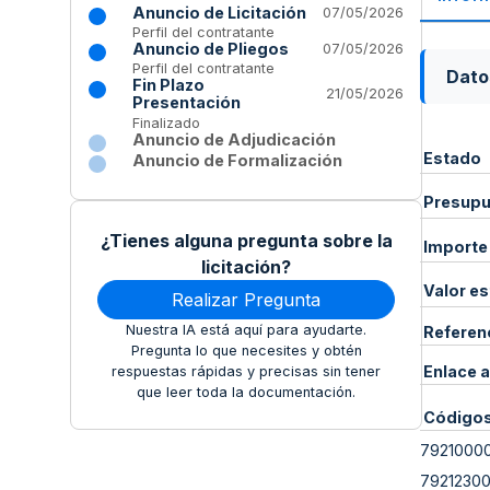
Anuncio de Licitación
07/05/2026
Perfil del contratante
Anuncio de Pliegos
07/05/2026
Perfil del contratante
Dato
Fin Plazo
21/05/2026
Presentación
Finalizado
Anuncio de Adjudicación
Estado
Anuncio de Formalización
Presupue
¿Tienes alguna pregunta sobre la
Importe
licitación?
Valor e
Realizar Pregunta
Nuestra IA está aquí para ayudarte.
Referen
Pregunta lo que necesites y obtén
Enlace a
respuestas rápidas y precisas sin tener
que leer toda la documentación.
Código
7921000
7921230