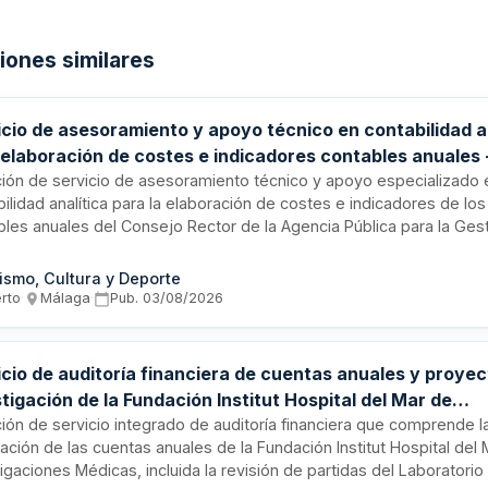
ciones similares
icio de asesoramiento y apoyo técnico en contabilidad a
 elaboración de costes e indicadores contables anuales 
ica de Gestión Casa Natal Picasso de Málaga
ación de servicio de asesoramiento técnico y apoyo especializado 
ilidad analítica para la elaboración de costes e indicadores de los
bles anuales del Consejo Rector de la Agencia Pública para la Gest
Natal de Pablo Ruiz Picasso y otros Equipamientos Museístico y Cu
. El servicio incluye el análisis, registro y cálculo de costes analíti
ismo, Cultura y Deporte
la generación de indicadores de gestión contable que permitan un
erto
·
Málaga
·
Pub.
03/08/2026
lada del comportamiento económico de la entidad.
icio de auditoría financiera de cuentas anuales y proye
tigación de la Fundación Institut Hospital del Mar de
stigaciones Médicas
ción de servicio integrado de auditoría financiera que comprende l
cación de las cuentas anuales de la Fundación Institut Hospital del
igaciones Médicas, incluida la revisión de partidas del Laboratorio