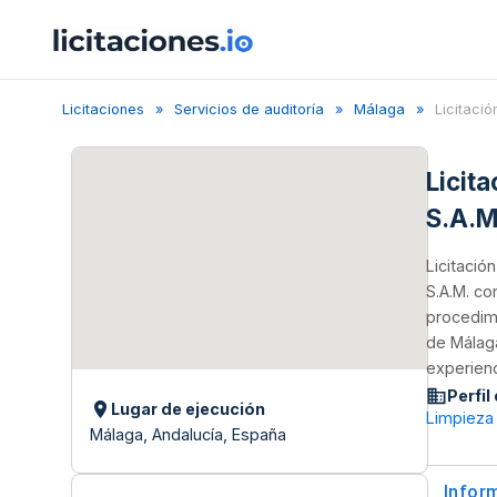
Licitaciones
Servicios de auditoría
Málaga
Licitación
Licit
S.A.M
Licitació
S.A.M. co
procedimi
de Málaga
experienc
Perfil
Lugar de ejecución
Limpieza
Málaga, Andalucía, España
Infor