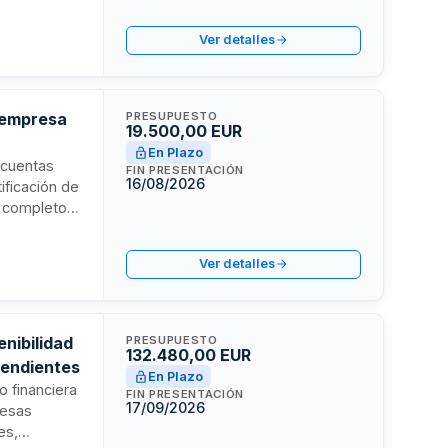
nómica de
tatales, de
Ver detalles
ormes,
le.
a empresa
PRESUPUESTO
19.500,00 EUR
En Plazo
s cuentas
FIN PRESENTACIÓN
16/08/2026
ificación de
is completo
ormativa
ión del
Ver detalles
rmina el
enibilidad
PRESUPUESTO
132.480,00 EUR
pendientes
En Plazo
o financiera
FIN PRESENTACIÓN
17/09/2026
resas
es,