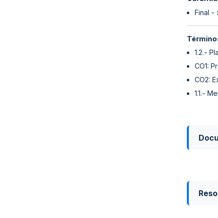
Final -
Términos
1.2.- P
CO1: Pr
CO2: Ex
1.1.- M
Doc
Reso