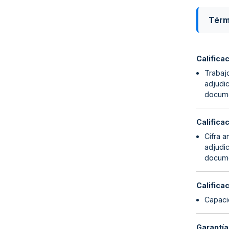
Térm
Califica
Trabajo
adjudi
docume
Califica
Cifra a
adjudi
docume
Califica
Capaci
Garantía