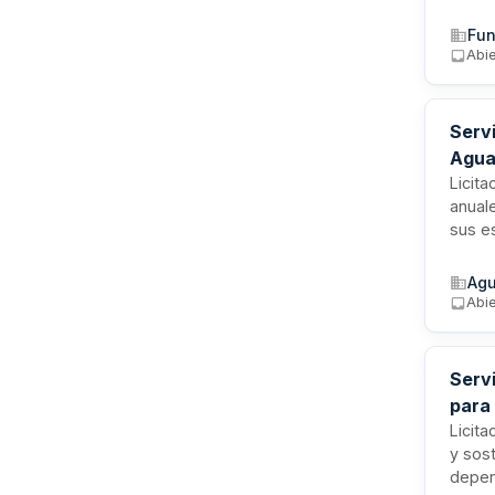
de Cat
proye
Fun
la Uni
Abie
certi
Servi
Agua
Licita
anuale
sus es
de la 
aplica
Agu
contra
Abi
treint
Servi
para
Licita
y sos
depen