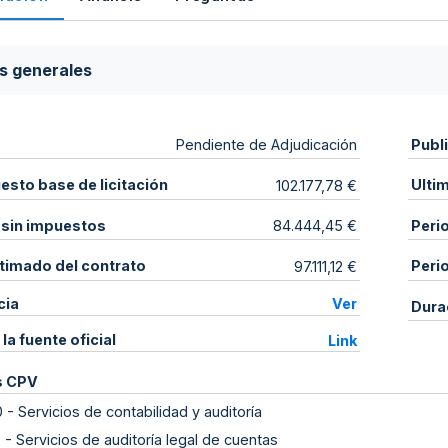
s generales
Publ
Pendiente de Adjudicación
sto base de licitación
Ulti
102.177,78 €
 sin impuestos
Peri
84.444,45 €
stimado del contrato
Peri
97.111,12 €
cia
Ver
Dura
 la fuente oficial
Link
s CPV
0
-
Servicios de contabilidad y auditoría
0
-
Servicios de auditoría legal de cuentas