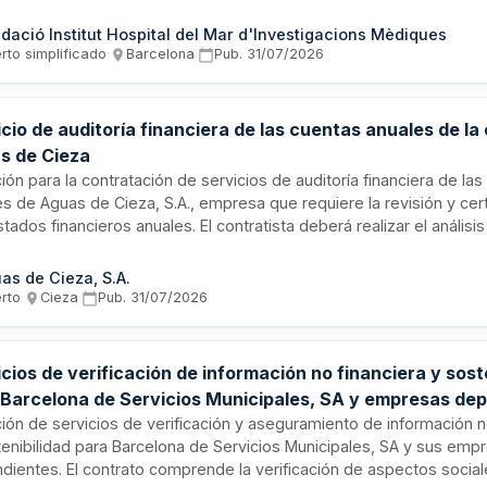
aluña, así como la auditoría y certificación de la justificación eco
ctos de investigación financiados por organismos autonómicos, es
dació Institut Hospital del Mar d'Investigacions Mèdiques
ón Europea y otras entidades. El contrato incluye la emisión de inf
rto simplificado
·
Barcelona
·
Pub.
31/07/2026
ficados y documentación requerida conforme a la normativa aplicab
cio de auditoría financiera de las cuentas anuales de l
s de Cieza
ción para la contratación de servicios de auditoría financiera de la
s de Aguas de Cieza, S.A., empresa que requiere la revisión y cert
tados financieros anuales. El contratista deberá realizar el anális
información contable, emitir informes de auditoría conforme a la n
ble y colaborar con el departamento de auditoría interna. La durac
as de Cieza, S.A.
to abarca hasta la finalización de los trabajos del ejercicio que te
erto
·
Cieza
·
Pub.
31/07/2026
a y uno de diciembre de dos mil veintiocho.
cios de verificación de información no financiera y sost
 Barcelona de Servicios Municipales, SA y empresas de
ción de servicios de verificación y aseguramiento de información n
tenibilidad para Barcelona de Servicios Municipales, SA y sus emp
dientes. El contrato comprende la verificación de aspectos social