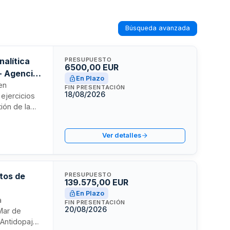
Búsqueda avanzada
nalítica
PRESUPUESTO
6500,00 EUR
- Agencia
En Plazo
en
FIN PRESENTACIÓN
18/08/2026
 ejercicios
ión de la
lturales en
cos, así
Ver detalles
a visión
ctos de
PRESUPUESTO
139.575,00 EUR
En Plazo
a
FIN PRESENTACIÓN
20/08/2026
 Mar de
 Antidopaje