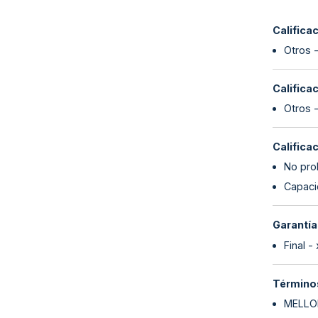
Califica
Otros 
Califica
Otros 
Califica
No proh
Capaci
Garantía
Final -
Términos
MELLO