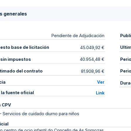
s generales
Publ
Pendiente de Adjudicación
sto base de licitación
Ulti
45.049,92 €
 sin impuestos
Peri
40.954,48 €
stimado del contrato
Peri
81.908,96 €
cia
Ver
Dura
 la fuente oficial
Link
s CPV
-
Servicios de cuidado diurno para niños
icial
o centro de ocio infantil do Concello de As Somozas ,