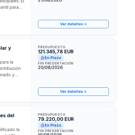
icipales. El
antil para
r durante el
sibilidad de
Ver detalles
lar y
PRESUPUESTO
121.345,78 EUR
En Plazo
para la
FIN PRESENTACIÓN
20/08/2026
istribución
mnado y
igualdad. El
nciliación
Ver detalles
es del
PRESUPUESTO
79.220,00 EUR
En Plazo
ificado la
FIN PRESENTACIÓN
19/08/2026