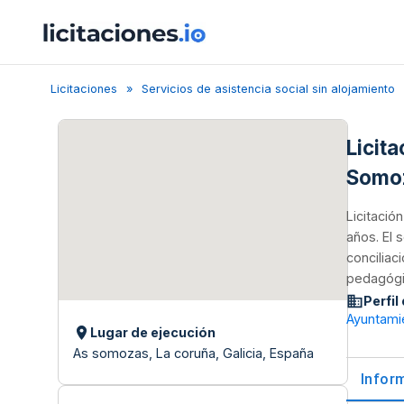
Licitaciones
Servicios de asistencia social sin alojamiento
Licita
Somo
Licitació
años. El 
conciliac
pedagógi
Perfil
Ayuntami
Lugar de ejecución
As somozas, La coruña, Galicia, España
Infor