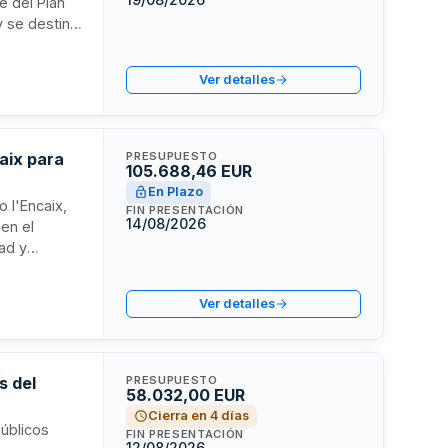
e del Plan
y se destina
etaría
Ver detalles
caix para
PRESUPUESTO
105.688,46 EUR
En Plazo
 l'Encaix,
FIN PRESENTACIÓN
14/08/2026
 en el
ad y
 por el
La
Ver detalles
 otros
s del
PRESUPUESTO
58.032,00 EUR
Cierra en 4 días
públicos
FIN PRESENTACIÓN
12/08/2026