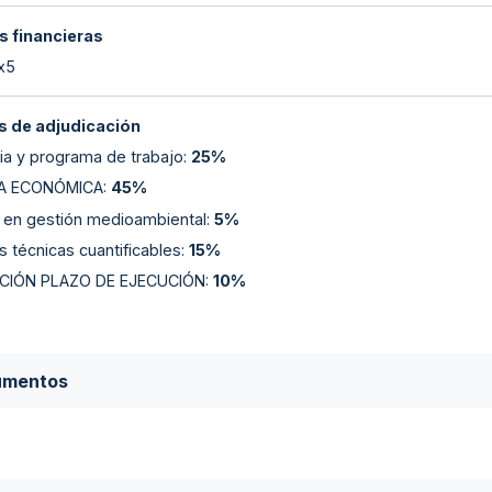
s financieras
 x5
 de adjudicación
a y programa de trabajo
:
25%
A ECONÓMICA
:
45%
 en gestión medioambiental
:
5%
s técnicas cuantificables
:
15%
CIÓN PLAZO DE EJECUCIÓN
:
10%
umentos