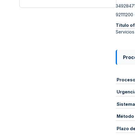
3492847
92111200
Título of
Servicios
Proce
Proces
Urgenci
Sistema
Método 
Plazo d