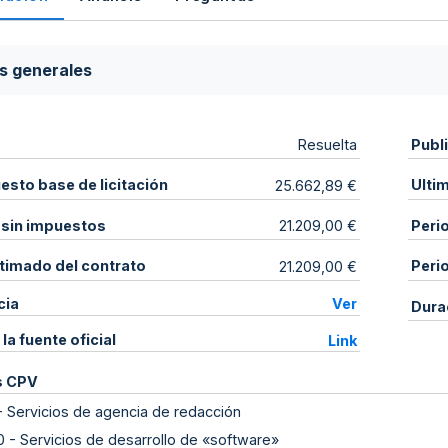
s generales
Publ
Resuelta
sto base de licitación
Ulti
25.662,89 €
 sin impuestos
Peri
21.209,00 €
stimado del contrato
Peri
21.209,00 €
cia
Ver
Dura
 la fuente oficial
Link
s CPV
-
Servicios de agencia de redacción
0
-
Servicios de desarrollo de «software»