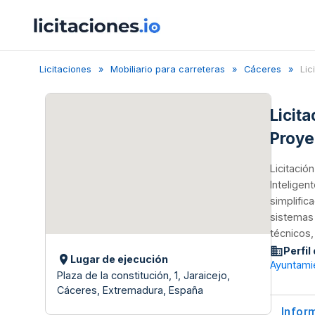
Licitaciones
Mobiliario para carreteras
Cáceres
Lic
Licita
Proye
Licitació
Inteligen
simplific
sistemas 
técnicos,
Perfil
Lugar de ejecución
Ayuntami
Plaza de la constitución, 1, Jaraicejo,
Cáceres, Extremadura, España
Infor