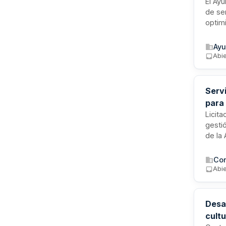
El Ayu
de se
optim
tecno
móvil
Ayu
audit
Abi
infor
Servi
para 
Licita
gesti
de la 
regis
integ
desde
Abi
contin
Desa
cultu