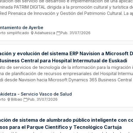
atación del servicio de desarrollo e implementación de una aplicac
nada PATRIM DIGITAL dirigida a la promoción cultural y turística del
Red Pirenaica de Innovación y Gestión del Patrimonio Cultural. La a
tirá a los usuarios acceder de forma interactiva a información sob
idades participantes, puntos de interés patrimonial, museos, yacim
ntamiento de Ayerbe
ológicos y otros elementos culturales, incorporando tecnologías d
rto simplificado
·
Adahuesca
·
Pub.
31/07/2026
tada y geolocalización. El desarrollo se ejecutará por el Ayuntam
e en el marco del proyecto EFA 127/01 PATRIM 4.0 financiado por I
fa.
ación y evolución del sistema ERP Navision a Microsoft
Business Central para Hospital Intermutual de Euskadi
to de servicios de tecnología de la información para la migración i
ma de planificación de recursos empresariales del Hospital Intermu
di desde Navision hacia Microsoft Dynamics 365 Business Central
dad en la nube. Las prestaciones incluyen análisis inicial, adaptac
nalizaciones, transferencia de datos, configuración del nuevo ento
kidetza - Servicio Vasco de Salud
ción de pruebas, puesta en marcha y soporte de estabilización. Se
erto
·
Bilbao
·
Pub.
31/07/2026
s módulos de gestión de contratos plurianuales, facturación elec
exión con el Sistema Español de Verificación de Medicamentos.
ación de sistema de alumbrado público inteligente con c
sos para el Parque Científico y Tecnológico Cartuja