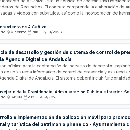
ntamiento de A Caniza licita un servicio de accesibilidad inteligent
nderos de Recunchos. El contrato comprende la elaboración de a
izadas y vídeos con subtítulos, así como la incorporación de herr
lógicas que permitan el acceso a estos contenidos mediante disp
. El objetivo es mejorar la autonomía de personas con discapacidad
ntamiento de A Cañiza
iva, personas mayores y otros colectivos con dificultades de acces
erto
·
A cañiza
·
Pub.
07/08/2026
mación convencional.
cio de desarrollo y gestión de sistema de control de pr
la Agencia Digital de Andalucía
ción pública para la contratación del servicio de desarrollo, implant
ón de un sistema informático de control de presencia y asistencia 
Agencia Digital de Andalucía. El sistema deberá incluir funcionalid
tro horario, seguimiento de jornadas laborales, generación de repo
ración con sistemas de recursos humanos existentes. El contrato 
 la sede de la agencia en Sevilla y requiere soporte técnico y ma
erto
·
Sevilla
·
Pub.
05/08/2026
uo durante la vigencia del acuerdo.
rrollo e implementación de aplicación móvil para promo
ral y turística del patrimonio pirenaico - Ayuntamiento 