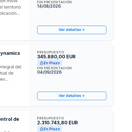
ión móvil
FIN PRESENTACIÓN
14/08/2026
 territorio
plicación
re
ientos
Ver detalles
e realidad
iento de
nterreg
 Dynamics
PRESUPUESTO
345.880,00 EUR
En Plazo
ntegral del
FIN PRESENTACIÓN
04/09/2026
tual de
 en
ión de
rno,
Ver detalles
 integran
trónica FACe
ontrol de
PRESUPUESTO
2.310.743,80 EUR
En Plazo