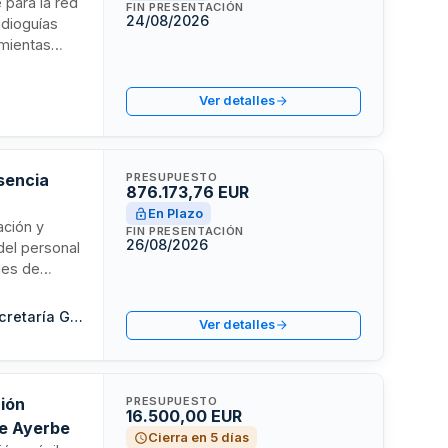
e para la red
FIN PRESENTACIÓN
24/08/2026
udioguías
amientas
ositivo
 visual o
Ver detalles
o a la
esencia
PRESUPUESTO
876.173,76 EUR
En Plazo
ación y
FIN PRESENTACIÓN
26/08/2026
del personal
ades de
rtes y
se ejecutará
Consejeria de la Presidencia, Administración Pública e Interior. Secretaría General Técnica
Ver detalles
ntenimiento
ción
PRESUPUESTO
16.500,00 EUR
de Ayerbe
Cierra en 5 días