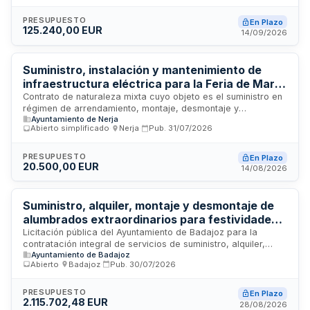
contratación pública aplicables y busca proveedores
capaces de suministrar e instalar la solución completa de
PRESUPUESTO
En Plazo
125.240,00 EUR
iluminación adaptable a ciclos circadianos. El contrato
14/09/2026
incluye todos los gastos directos e indirectos, impuestos y
licencias necesarias para la ejecución normal de la
prestación.
Suministro, instalación y mantenimiento de
infraestructura eléctrica para la Feria de Maro
2026 en Nerja
Contrato de naturaleza mixta cuyo objeto es el suministro en
régimen de arrendamiento, montaje, desmontaje y
Ayuntamiento de Nerja
mantenimiento de instalaciones eléctricas de alta y baja
Abierto simplificado
·
Nerja
·
Pub.
31/07/2026
tensión y alumbrado extraordinario para la celebración de la
Feria de Maro del año 2026 en la localidad de Nerja. El
contrato incluye la reposición de elementos defectuosos y
PRESUPUESTO
En Plazo
20.500,00 EUR
se adjudica mediante procedimiento abierto simplificado
14/08/2026
sumario. Las prestaciones se consideran principalmente de
suministro, con componente menor de obras de instalación.
Suministro, alquiler, montaje y desmontaje de
alumbrados extraordinarios para festividades -
Ayuntamiento de Badajoz
Licitación pública del Ayuntamiento de Badajoz para la
contratación integral de servicios de suministro, alquiler,
Ayuntamiento de Badajoz
montaje y desmontaje de sistemas de iluminación
Abierto
·
Badajoz
·
Pub.
30/07/2026
extraordinaria para las festividades navideñas, carnaval y
feria. El contrato incluye el aprovisionamiento de
equipamiento lumínico, su instalación temporal en espacios
PRESUPUESTO
En Plazo
2.115.702,48 EUR
públicos municipales y su posterior retirada al concluir los
28/08/2026