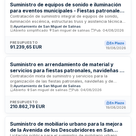
técnicos de sonido e iluminación con servicios de instalación
Suministro de equipos de sonido e iluminación
y personal especializado.
para eventos municipales - Fiestas patronales,
feria del comercio y Navidad
Contratación de suministro integral de equipos de sonido,
iluminación escénica, estructuras truss y asistencia técnica
Ayuntamiento de San Miguel de Salinas
para las fiestas patronales, feria del comercio y
Abierto simplificado
·
San miguel de salinas
·
Pub.
04/08/2026
celebraciones navideñas. El servicio incluye instalación,
pruebas, puesta en servicio, operación técnica,
mantenimiento y retirada de equipos. La duración inicial es
PRESUPUESTO
En Plazo
91.239,65 EUR
de un año con posibilidad de tres prórrogas anuales
19/08/2026
sucesivas, sin exceder cuatro años. El procedimiento de
adjudicación es abierto simplificado y no se divide en lotes
por razones de integración técnica del sistema escénico.
Suministro en arrendamiento de material y
servicios para fiestas patronales, navideñas y
comerciales de San Miguel de Salinas
Contratación mixta de suministro y servicios para la
organización de las fiestas patronales, navideñas y de
Ayuntamiento de San Miguel de Salinas
comercio de San Miguel de Salinas. El contrato comprende el
Abierto
·
San miguel de salinas
·
Pub.
04/08/2026
arrendamiento de carpas, aseos portátiles, decoración
navideña, camerinos temporales y servicios de seguridad,
incluyendo transporte, montaje, desmontaje, puesta en
PRESUPUESTO
En Plazo
210.862,79 EUR
marcha y habilitación de los espacios necesarios para el
19/08/2026
desarrollo de estos eventos festivos municipales.
Suministro de mobiliario urbano para la mejora
de la Avenida de los Descubridores en San
Licitación pública para el suministro de mobiliario urbano