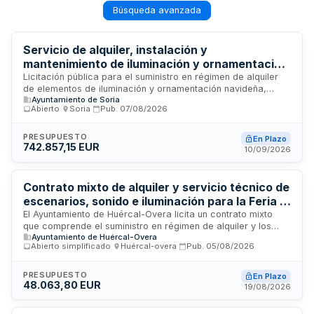
Búsqueda avanzada
Servicio de alquiler, instalación y
mantenimiento de iluminación y ornamentación
navideña - Ayuntamiento de Soria
Licitación pública para el suministro en régimen de alquiler
de elementos de iluminación y ornamentación navideña,
Ayuntamiento de Soria
incluyendo servicios de instalación, montaje, puesta en
Abierto
·
Soria
·
Pub.
07/08/2026
funcionamiento, mantenimiento y desmontaje en la ciudad de
Soria. El contrato abarca tres campañas navideñas
consecutivas correspondientes a los años 2026/27, 2027/28
PRESUPUESTO
En Plazo
742.857,15 EUR
y 2028/29. El organismo contratante es el Ayuntamiento de
10/09/2026
Soria. Esta licitación tiene por objeto dotar a la ciudad de
infraestructura decorativa navideña integral durante las
festividades de final de año.
Contrato mixto de alquiler y servicio técnico de
escenarios, sonido e iluminación para la Feria y
Fiestas de Huércal-Overa
El Ayuntamiento de Huércal-Overa licita un contrato mixto
que comprende el suministro en régimen de alquiler y los
Ayuntamiento de Huércal-Overa
servicios de montaje, conservación y desmontaje de
Abierto simplificado
·
Huércal-overa
·
Pub.
05/08/2026
escenarios, equipos de sonido e iluminación necesarios para
la celebración de la Feria y Fiestas de Huércal-Overa, así
como las Fiestas de Barrios, Pedanías y otras actividades
PRESUPUESTO
En Plazo
48.063,80 EUR
municipales. El contrato se divide en tres lotes que cubren el
19/08/2026
arrendamiento e instalación de escenarios para la feria,
escenarios para fiestas de barrios y pedanías, y equipos