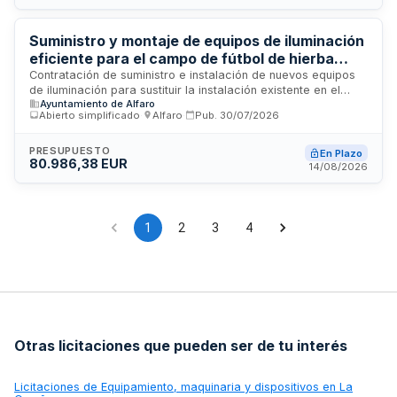
períodos festivos. El importe total del contrato asciende a
aproximadamente 2,1 millones de euros.
Suministro y montaje de equipos de iluminación
eficiente para el campo de fútbol de hierba
artificial La Molineta en Alfaro
Contratación de suministro e instalación de nuevos equipos
de iluminación para sustituir la instalación existente en el
Ayuntamiento de Alfaro
campo de fútbol de hierba artificial La Molineta ubicado en
Abierto simplificado
·
Alfaro
·
Pub.
30/07/2026
Alfaro. El proyecto incluye mejoras en eficiencia energética
mediante la modernización del sistema de iluminación del
equipamiento deportivo municipal.
PRESUPUESTO
En Plazo
80.986,38 EUR
14/08/2026
1
2
3
4
Otras licitaciones que pueden ser de tu interés
Licitaciones de
Equipamiento, maquinaria y dispositivos en La