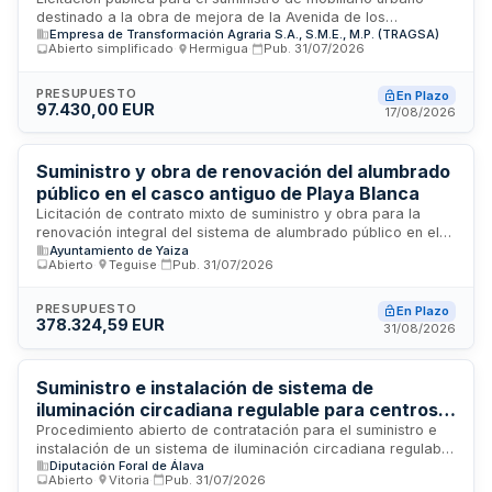
Sebastián de La Gomera
destinado a la obra de mejora de la Avenida de los
Empresa de Transformación Agraria S.A., S.M.E., M.P. (TRAGSA)
Descubridores (Ruta Colombina) en San Sebastián de La
Abierto simplificado
·
Hermigua
·
Pub.
31/07/2026
Gomera. El contrato comprende tres lotes: mobiliario urbano
general, mobiliario de parque infantil y luminarias. La
prestación incluye la entrega de los materiales y, en su caso,
PRESUPUESTO
En Plazo
97.430,00 EUR
la instalación posterior de los bienes suministrados. Los
17/08/2026
licitadores deben demostrar solvencia económica, financiera
y técnica, presentar sus ofertas por vía electrónica a través
de la Plataforma de Contratación del Sector Público y
Suministro y obra de renovación del alumbrado
comprometerse al cumplimiento de normativas de seguridad,
público en el casco antiguo de Playa Blanca
salud laboral y medio ambiente.
Licitación de contrato mixto de suministro y obra para la
renovación integral del sistema de alumbrado público en el
Ayuntamiento de Yaiza
casco antiguo de Playa Blanca. El suministro constituye la
Abierto
·
Teguise
·
Pub.
31/07/2026
prestación principal del contrato, que incluye el diseño,
fabricación, transporte e instalación de los materiales y
equipos necesarios para modernizar la infraestructura de
PRESUPUESTO
En Plazo
378.324,59 EUR
iluminación pública de la zona. El contrato se ejecutará en un
31/08/2026
plazo máximo de tres meses desde su formalización, con un
período de garantía de tres años a partir de la recepción de
las obras.
Suministro e instalación de sistema de
iluminación circadiana regulable para centros
del Instituto Foral de Bienestar Social
Procedimiento abierto de contratación para el suministro e
instalación de un sistema de iluminación circadiana regulable
Diputación Foral de Álava
destinado a dos centros dependientes del Instituto Foral de
Abierto
·
Vitoria
·
Pub.
31/07/2026
Bienestar Social. La licitación se rige por las normas de