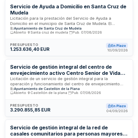
variantes.
Servicio de Ayuda a Domicilio en Santa Cruz de
Mudela
Licitación para la prestación del Servicio de Ayuda a
Domicilio en el municipio de Santa Cruz de Mudela. El
Ayuntamiento de Santa Cruz de Mudela
contrato incluye tareas de carácter personal e higiénico, así
Abierto
·
Santa cruz de mudela
·
Pub.
07/08/2026
como apoyo en actividades domésticas, dirigidas a
promover la autonomía de personas que requieren asistencia
en su entorno habitual. La duración es de dos años con
PRESUPUESTO
En Plazo
1.253.636,40 EUR
posibilidad de dos prórrogas anuales adicionales.
10/09/2026
Servicio de gestión integral del centro de
envejecimiento activo Centro Senior de Vida
Activa y Saludable de Castelló
Licitación de un servicio de gestión integral para la
operación y funcionamiento del centro de envejecimiento
Ayuntamiento de Castellón de la Plana
activo Centro Senior de Vida Activa y Saludable ubicado en
Abierto
·
Castellón de la plana
·
Pub.
07/08/2026
Castelló. El contrato administrativo de servicios sociales
comprende la dirección, administración, atención al usuario,
información, conserjería, limpieza, mantenimiento de
PRESUPUESTO
En Plazo
3.290.855,85 EUR
espacios, organización de actividades y prestación de
04/09/2026
servicios complementarios. La empresa adjudicataria se
responsabilizará de proporcionar todos los medios
personales y materiales necesarios, así como los suministros
Servicio de gestión integral de la red de
consumibles, comunicaciones y fungibles para el correcto
casales comunitarios para personas mayores
funcionamiento del centro.