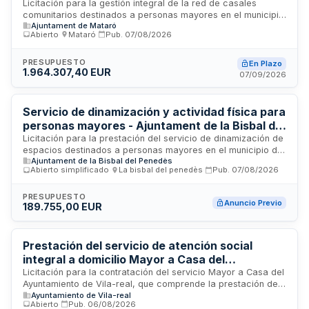
del Ayuntamiento de Mataró
Licitación para la gestión integral de la red de casales
comunitarios destinados a personas mayores en el municipio
Ajuntament de Mataró
de Mataró. El servicio incluye dinamización sociocultural,
Abierto
·
Mataró
·
Pub.
07/08/2026
programación de actividades, acogida e información,
promoción del asociacionismo, suporte psicosocial y refugio
climático durante el estío. Se trata de un contrato de
PRESUPUESTO
En Plazo
1.964.307,40 EUR
servicios con presupuesto limitativo donde el contratista
07/09/2026
ejecutará de forma sucesiva las prestaciones según las
necesidades reales de la administración.
Servicio de dinamización y actividad física para
personas mayores - Ajuntament de la Bisbal del
Penedès
Licitación para la prestación del servicio de dinamización de
espacios destinados a personas mayores en el municipio de
Ajuntament de la Bisbal del Penedès
la Bisbal del Penedès. El contrato comprende la organización
Abierto simplificado
·
La bisbal del penedès
·
Pub.
07/08/2026
de actividades de educación física y deporte en diversos
parques de salud municipales, así como el servicio de
animación sociocultural en locales sociales y centros de
PRESUPUESTO
Anuncio Previo
189.755,00 EUR
encuentro para mayores distribuidos en diferentes núcleos
urbanos. El objetivo es promover la actividad física, el
bienestar y la integración social de la población envejecida
mediante programas adaptados en infraestructuras públicas
Prestación del servicio de atención social
municipales.
integral a domicilio Mayor a Casa del
Ayuntamiento de Vila-real
Licitación para la contratación del servicio Mayor a Casa del
Ayuntamiento de Vila-real, que comprende la prestación de
Ayuntamiento de Vila-real
un conjunto de servicios de asistencia social, atención a
Abierto
·
Pub.
06/08/2026
domicilio, recogida de lavandería, reparto de alimentos y