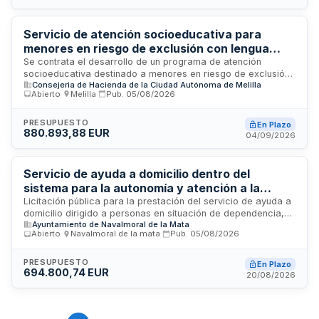
cuidado personalizado a los usuarios. El servicio incluye
gestión de personal, servicios de comedor, limpieza,
mantenimiento de instalaciones y programas de atención
Servicio de atención socioeducativa para
sociosanitaria dirigidos a mejorar la calidad de vida de los
menores en riesgo de exclusión con lengua
residentes.
materna no castellana en centros escolares
Se contrata el desarrollo de un programa de atención
socioeducativa destinado a menores en riesgo de exclusión
públicos del Ministerio de Educación en Melilla
Consejeria de Hacienda de la Ciudad Autónoma de Melilla
social cuya lengua materna no es el castellano, en centros
Abierto
·
Melilla
·
Pub.
05/08/2026
escolares públicos del Ministerio de Educación, Formación
Profesional y Deportes ubicados en Melilla. El servicio se
presta mediante procedimiento abierto de contratación
PRESUPUESTO
En Plazo
880.893,88 EUR
mayor y comprende la ejecución de actividades de apoyo
04/09/2026
educativo y social adaptadas a las necesidades específicas
de este alumnado vulnerable durante el período de vigencia
del contrato.
Servicio de ayuda a domicilio dentro del
sistema para la autonomía y atención a la
dependencia
Licitación pública para la prestación del servicio de ayuda a
domicilio dirigido a personas en situación de dependencia,
Ayuntamiento de Navalmoral de la Mata
dentro del marco del Sistema para la Autonomía y Atención a
Abierto
·
Navalmoral de la mata
·
Pub.
05/08/2026
la Dependencia. El servicio se ejecutará mediante
procedimiento abierto con pluralidad de criterios de
adjudicación. El contrato incluye obligaciones especiales de
PRESUPUESTO
En Plazo
694.800,74 EUR
ejecución y se financia parcialmente con cofinanciación de
20/08/2026
la Junta de Extremadura.