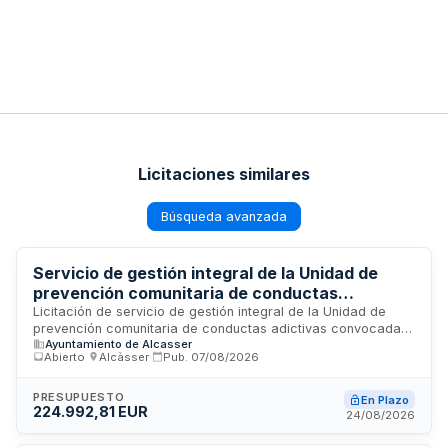
Licitaciones similares
Búsqueda avanzada
Servicio de gestión integral de la Unidad de
prevención comunitaria de conductas
adictivas del Ayuntamiento de Alcàsser
Licitación de servicio de gestión integral de la Unidad de
prevención comunitaria de conductas adictivas convocada
Ayuntamiento de Alcasser
por el Ayuntamiento de Alcàsser. El contrato se rige por la
Abierto
·
Alcàsser
·
Pub.
07/08/2026
Ley de Contratos del Sector Público y se adjudicará
mediante procedimiento abierto, con determinación del
precio por precios unitarios en función de las necesidades
PRESUPUESTO
En Plazo
224.992,81 EUR
de la Administración. La adjudicación se realizará conforme
24/08/2026
a criterios de mejor oferta económica con puntuación
máxima de setenta puntos. No se admite presentación de