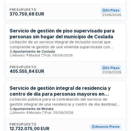
limpieza de viviendas. El servicio se dirigirá a personas
mayores y otras personas necesitadas de especial
PRESUPUESTO
En Plazo
370.759,68 EUR
protección en el municipio de Vila-real, prestándose de
21/08/2026
forma continuada y coordinada en el domicilio de las
personas beneficiarias, con un máximo de 20 usuarios.
Servicio de gestión de piso supervisado para
personas sin hogar del municipio de Coslada
Licitación de un servicio integral de inclusión social que
comprende la gestión de una vivienda supervisada con
Ayuntamiento de Coslada
capacidad de cuatro a cinco plazas para personas sin hogar
Abierto
·
Madrid
·
Pub.
06/08/2026
en Coslada. El contrato incluye además un proyecto de
seguimiento en alojamientos normalizados para usuarios que
finalicen su residencia en el piso supervisado y un servicio
PRESUPUESTO
En Plazo
405.555,84 EUR
de alojamiento de emergencias durante todo el año, con
21/08/2026
especial atención a las campañas de frío y calor,
disponiendo de dos plazas para estancias de una a siete
noches ampliables a quince días.
Servicio de gestión integral de residencia y
centro de día para personas mayores en
Mislata
Licitación pública para la contratación del servicio de
gestión integral de una residencia y centro de día destinados
Ayuntamiento de Mislata
a la atención de personas mayores en Mislata. El
Abierto
·
Mislata
·
Pub.
05/08/2026
Ayuntamiento de Mislata, a través de su Junta de Gobierno
Local, licita este servicio que comprende la administración,
operación y mantenimiento de las instalaciones, así como la
PRESUPUESTO
Anuncio Previo
12.732.075,00 EUR
prestación de servicios asistenciales, sanitarios y de