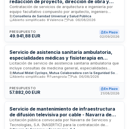
redacción de proyecto, dirección de obra y
coordinación de seguridad del Centro de
Contratación de servicios de arquitectura e ingeniería por
equipo facultativo compuesto por arquitecto, ingeniero
Atención Urgente del Centro de Salud el Clot de
Consellería de Sanidad Universal y Salud Pública
industrial o técnico industrial, y arquitecto técnico para la
Paterna
Abierto simplificado
·
Valencia
·
Pub.
06/08/2026
redacción del proyecto, dirección de obra y coordinación de
seguridad y salud de la reforma del Centro de Salud el Clot
de Paterna destinada a la implantación de un Centro de
PRESUPUESTO
En Plazo
49.941,88 EUR
Atención Urgente de funcionamiento veinticuatro horas,
02/09/2026
dependiente del Departamento de Salud de Valencia Arnau
de Vilanova-Llíria.
Servicio de asistencia sanitaria ambulatoria,
especialidades médicas y fisioterapia en
Fuengirola
Licitación de servicio de asistencia sanitaria ambulatoria que
incluye consultas de medicina general, especialidades
Mutual Midat Cyclops, Mutua Colaboradora con la Seguridad Social nº 1
médicas y fisioterapia. El servicio se prestará en el ámbito
Abierto simplificado
·
Fuengirola
·
Pub.
06/08/2026
territorial de Fuengirola, en la provincia de Málaga, y
contempla la disponibilidad de profesionales especializados
en cardiología, dermatología, neumología, oftalmología,
PRESUPUESTO
En Plazo
57.882,00 EUR
otorrinolaringología, cirugía ortopédica y traumatología,
21/08/2026
además de fisioterapia y logopedia. El contrato tiene una
duración inicial de dos años con posibilidad de prórroga.
Servicio de mantenimiento de infraestructura
de difusión televisiva por cable - Navarra de
Servicios y Tecnologías
Licitación pública convocada por Navarra de Servicios y
Tecnologías, S.A. (NASERTIC) para la contratación de