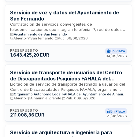
garantizar la correcta colocación, estabilidad y seguridad
del escenario según normativa vigente, así como su
posterior desmontaje y retirada.
Servicio de voz y datos del Ayuntamiento de
San Fernando
Contratación de servicios convergentes de
telecomunicaciones que integran telefonía IP, red de datos y
Ayuntamiento de San Fernando
telefonía móvil corporativa para el Ayuntamiento de San
Abierto
·
San fernando
·
Pub.
06/08/2026
Fernando. El servicio busca garantizar la continuidad y
eficiencia de las comunicaciones municipales mediante una
solución unificada que simplifique la gestión, coordinación y
PRESUPUESTO
En Plazo
1.643.425,20 EUR
facturación de infraestructuras de voz y datos, evitando la
04/09/2026
fragmentación operativa entre múltiples proveedores y
facilitando la asignación de responsabilidades ante
incidencias.
Servicio de transporte de usuarios del Centro
de Discapacitados Psíquicos FAHALA del
Ayuntamiento de Alhaurín el Grande
Licitación de servicio de transporte destinado a usuarios del
Centro de Discapacitados Psíquicos FAHALA, organismo
Organismo Autónomo Local FAHALA del Ayuntamiento de Alhaurín el Grande
autónomo dependiente del Ayuntamiento de Alhaurín el
Abierto
·
Alhaurín el grande
·
Pub.
06/08/2026
Grande. El contrato comprende la prestación de servicios de
movilidad para el desplazamiento de personas con
discapacidad psíquica durante el período de ejecución
PRESUPUESTO
En Plazo
211.008,36 EUR
establecido. La contratación se realiza mediante
21/08/2026
procedimiento abierto no sujeto a regulación armonizada,
con presupuesto base de licitación y valor estimado
indicados en Anexo I.
Servicio de arquitectura e ingeniería para