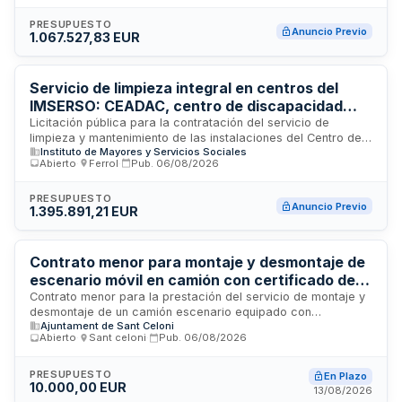
incluye asistencia técnica especializada, reparación de
componentes, actualizaciones de firmware, monitorización
PRESUPUESTO
Anuncio Previo
1.067.527,83 EUR
de sistemas y garantía de disponibilidad de la infraestructura
de almacenamiento. La prestación se realizará en Madrid,
donde se encuentra ubicada la Gerencia, con el objetivo de
garantizar la continuidad operativa y el rendimiento óptimo
Servicio de limpieza integral en centros del
de los sistemas de almacenamiento críticos para la
IMSERSO: CEADAC, centro de discapacidad
operativa de la Seguridad Social.
física de Ferrol y dirección territorial de Ceuta
Licitación pública para la contratación del servicio de
limpieza y mantenimiento de las instalaciones del Centro de
Instituto de Mayores y Servicios Sociales
Referencia Estatal de Atención al Daño Cerebral (CEADAC),
Abierto
·
Ferrol
·
Pub.
06/08/2026
el Centro de Atención a Personas con Discapacidad Física
ubicado en Ferrol (A Coruña) y la Dirección Territorial del
IMSERSO junto con el Centro Base en Ceuta. El Instituto de
PRESUPUESTO
Anuncio Previo
1.395.891,21 EUR
Mayores y Servicios Sociales requiere empresas
especializadas en limpieza de edificios sanitarios y de
servicios sociales para garantizar la higiene y salubridad de
estas instalaciones destinadas a la atención de personas
Contrato menor para montaje y desmontaje de
con discapacidad y daño cerebral.
escenario móvil en camión con certificado de
asentamiento para la Fiesta Mayor de Sant
Contrato menor para la prestación del servicio de montaje y
desmontaje de un camión escenario equipado con
Celoni
Ajuntament de Sant Celoni
certificado de asentamiento, destinado a los actos de la
Abierto
·
Sant celoni
·
Pub.
06/08/2026
Fiesta Mayor de Septiembre de 2026 en Sant Celoni. El
servicio incluye tanto la instalación como la retirada de la
estructura escénica móvil durante las festividades mayores
PRESUPUESTO
En Plazo
10.000,00 EUR
del municipio. La empresa adjudicataria será responsable de
13/08/2026