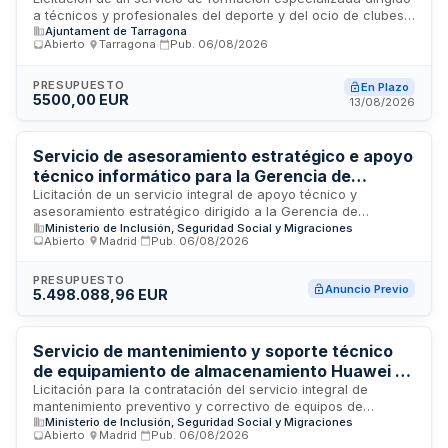
deporte y ocio - Ayuntamiento de Tarragona
a técnicos y profesionales del deporte y del ocio de clubes
Ajuntament de Tarragona
deportivos tarraconenses. La formación aborda el papel
Abierto
·
Tarragona
·
Pub.
06/08/2026
preventivo de estas figuras técnicas como referentes
educativos para adolescentes y jóvenes, enfocándose en la
promoción de estilos de vida saludables y la prevención del
PRESUPUESTO
En Plazo
5500,00 EUR
consumo problemático de sustancias. El servicio se
13/08/2026
desarrolla en Tarragona y busca capacitar a los
profesionales del sector deportivo y de ocio en
competencias educativas y preventivas en materia de
Servicio de asesoramiento estratégico e apoyo
drogas y bienestar juvenil.
técnico informático para la Gerencia de
Informática de la Seguridad Social
Licitación de un servicio integral de apoyo técnico y
asesoramiento estratégico dirigido a la Gerencia de
Ministerio de Inclusión, Seguridad Social y Migraciones
Informática de la Seguridad Social, organismo responsable
Abierto
·
Madrid
·
Pub.
06/08/2026
de la gestión tecnológica e infraestructuras informáticas del
sistema de seguridad social español. El contrato, con un
valor de aproximadamente 2,3 millones de euros, busca
PRESUPUESTO
Anuncio Previo
5.498.088,96 EUR
fortalecer la capacidad de decisión estratégica y operativa
en materia de tecnología de la información, sistemas,
infraestructuras y transformación digital. El servicio se
desarrollará en Madrid, sede de la Gerencia, y abarca
Servicio de mantenimiento y soporte técnico
funciones de consultoría, análisis técnico, asesoramiento
de equipamiento de almacenamiento Huawei -
ejecutivo y apoyo a la modernización de sistemas.
Gerencia de Informática de la Seguridad Social
Licitación para la contratación del servicio integral de
mantenimiento preventivo y correctivo de equipos de
Ministerio de Inclusión, Seguridad Social y Migraciones
almacenamiento de datos de la marca Huawei utilizados por
Abierto
·
Madrid
·
Pub.
06/08/2026
la Gerencia de Informática de la Seguridad Social. El servicio