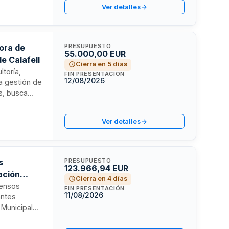
Ver detalles
en al menos
po para
 de datos en
jora de
PRESUPUESTO
55.000,00 EUR
e Calafell
Cierra en 5 días
ltoría,
FIN PRESENTACIÓN
12/08/2026
la gestión de
es, busca
romover la
ativos,
Ver detalles
ca en todas
s
PRESUPUESTO
123.966,94 EUR
ación
Cierra en 4 días
censos
FIN PRESENTACIÓN
11/08/2026
antes
 Municipales
ón Provincial
alogación de