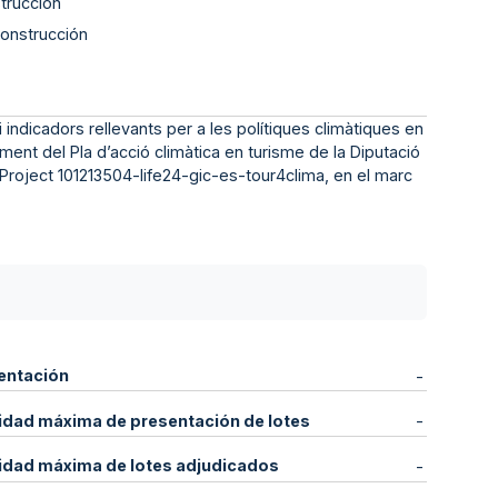
trucción
construcción
i indicadors rellevants per a les polítiques climàtiques en
uiment del Pla d’acció climàtica en turisme de la Diputació
 Project 101213504-life24-gic-es-tour4clima, en el marc
entación
-
idad máxima de presentación de lotes
-
idad máxima de lotes adjudicados
-