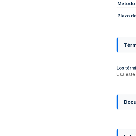
Método 
Plazo d
Térm
Los térmi
Usa este 
Doc