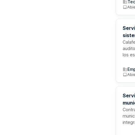
Tec
traba
Abie
tres 
valid
el Sis
Servi
siste
Calafe
audito
los e
mejor
natur
Emp
incor
Abie
las ac
Servi
muni
Prov
Contr
munic
integ
de Ami
de Cá