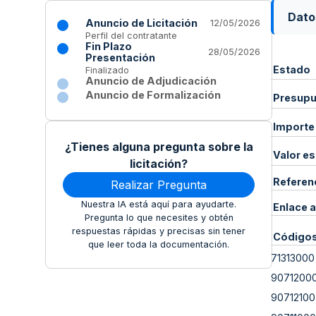
Dato
Anuncio de Licitación
12/05/2026
Perfil del contratante
Fin Plazo
28/05/2026
Presentación
Estado
Finalizado
Anuncio de Adjudicación
Anuncio de Formalización
Presupue
Importe
¿Tienes alguna pregunta sobre la
Valor e
licitación?
Referen
Realizar Pregunta
Nuestra IA está aquí para ayudarte.
Enlace a
Pregunta lo que necesites y obtén
respuestas rápidas y precisas sin tener
Código
que leer toda la documentación.
71313000
9071200
90712100