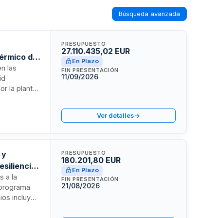
Búsqueda avanzada
PRESUPUESTO
27.110.435,02 EUR
érmico del
En Plazo
n las
FIN PRESENTACIÓN
11/09/2026
id
or la planta
tamiento de
productos
Ver detalles
 y
PRESUPUESTO
180.201,80 EUR
esiliencia
En Plazo
s a la
FIN PRESENTACIÓN
21/08/2026
 programa
ios incluyen
rollo y
 urbana.