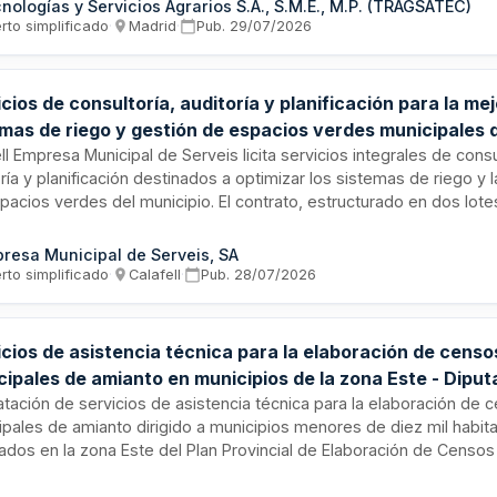
nologías y Servicios Agrarios S.A., S.M.E., M.P. (TRAGSATEC)
jos incluyen la planificación de diseños experimentales tipo BACI 
rto simplificado
·
Madrid
·
Pub.
29/07/2026
ubicaciones de parques eólicos, la realización de trabajos de cam
ación metodológica y la elaboración de propuestas de integración
tema Integrado de Información de Biodiversidad del Ministerio.
cios de consultoría, auditoría y planificación para la me
mas de riego y gestión de espacios verdes municipales d
ll Empresa Municipal de Serveis licita servicios integrales de consu
ría y planificación destinados a optimizar los sistemas de riego y 
spacios verdes del municipio. El contrato, estructurado en dos lot
ar la eficiencia hídrica, reducir consumos innecesarios de agua, p
alización de espacios verdes y optimizar recursos técnicos y oper
resa Municipal de Serveis, SA
porando criterios de sostenibilidad ambiental y adaptación climáti
rto simplificado
·
Calafell
·
Pub.
28/07/2026
tuaciones.
cios de asistencia técnica para la elaboración de censo
cipales de amianto en municipios de la zona Este - Diput
incial de Cáceres
atación de servicios de asistencia técnica para la elaboración de 
ipales de amianto dirigido a municipios menores de diez mil habit
rados en la zona Este del Plan Provincial de Elaboración de Censos
anto. El servicio será ejecutado bajo la supervisión de la Diputaci
ceres, que actúa como financiadora del plan de diagnóstico y cat