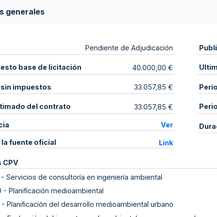
s generales
Publ
Pendiente de Adjudicación
sto base de licitación
Ulti
40.000,00 €
 sin impuestos
Peri
33.057,85 €
stimado del contrato
Peri
33.057,85 €
cia
Ver
Dura
 la fuente oficial
Link
s CPV
-
Servicios de consultoría en ingeniería ambiental
0
-
Planificación medioambiental
-
Planificación del desarrollo medioambiental urbano