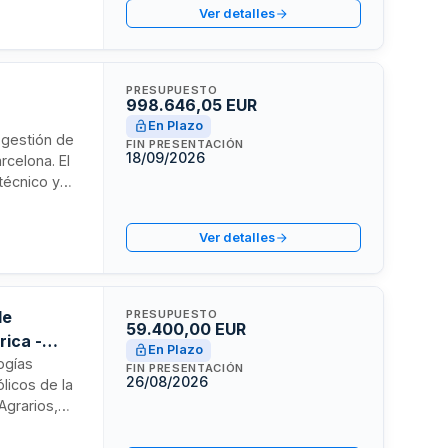
Ver detalles
PRESUPUESTO
998.646,05 EUR
En Plazo
y gestión de
FIN PRESENTACIÓN
18/09/2026
rcelona. El
técnico y
base de
 la
Ver detalles
de
PRESUPUESTO
59.400,00 EUR
rica -
En Plazo
ogías
FIN PRESENTACIÓN
26/08/2026
licos de la
Agrarios,
neral de
ica. Los