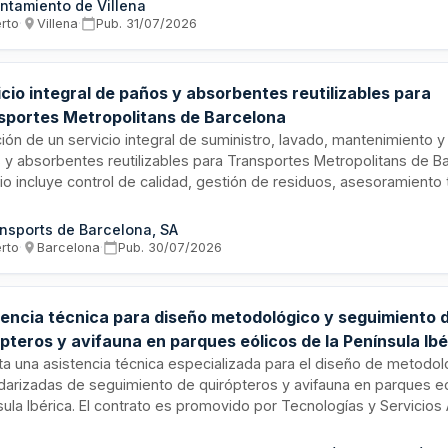
ntamiento de Villena
erto
·
Villena
·
Pub.
31/07/2026
cio integral de paños y absorbentes reutilizables para
sportes Metropolitans de Barcelona
ción de un servicio integral de suministro, lavado, mantenimiento 
 y absorbentes reutilizables para Transportes Metropolitans de Ba
cio incluye control de calidad, gestión de residuos, asesoramiento 
ón documental, con una duración estimada según el presupuesto 
ción. La prestación abarca el repartimiento a múltiples ubicaciones y
nsports de Barcelona, SA
ilidad de nuevas ubicaciones durante la ejecución del contrato.
erto
·
Barcelona
·
Pub.
30/07/2026
tencia técnica para diseño metodológico y seguimiento 
pteros y avifauna en parques eólicos de la Península Ibé
satec
cita una asistencia técnica especializada para el diseño de metodol
darizadas de seguimiento de quirópteros y avifauna en parques eó
ula Ibérica. El contrato es promovido por Tecnologías y Servicios 
(Tragsatec), en el marco de la colaboración con la Subdirección Ge
ersidad Terrestre y Marina del Ministerio para la Transición Ecológ