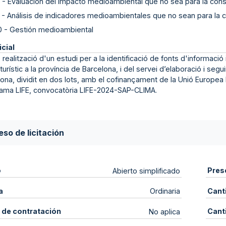
-
Evaluación del impacto medioambiental que no sea para la cons
-
Análisis de indicadores medioambientales que no sean para la 
0
-
Gestión medioambiental
icial
 realització d'un estudi per a la identificació de fonts d'informació 
 turístic a la província de Barcelona, i del servei d’elaboració i seg
ona, dividit en dos lots, amb el cofinançament de la Unió Europea
rama LIFE, convocatòria LIFE-2024-SAP-CLIMA.
so de licitación
o
Pres
Abierto simplificado
a
Cant
Ordinaria
 de contratación
Cant
No aplica