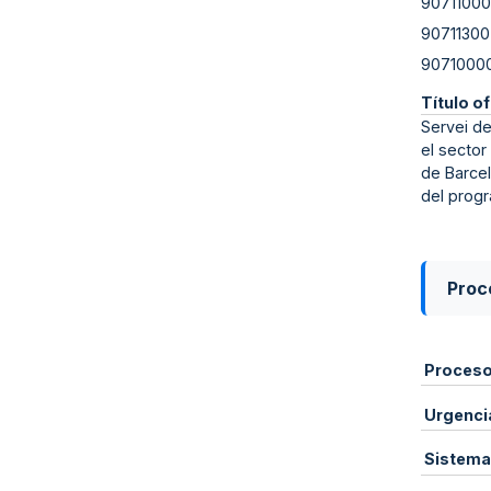
90711000
90711300
9071000
Título of
Servei de
el sector
de Barcel
del prog
Proce
Proces
Urgenci
Sistema