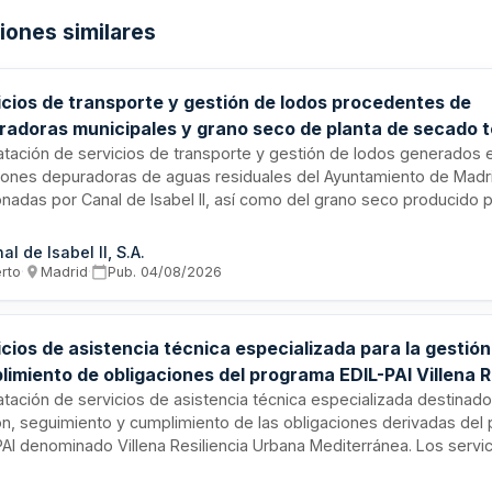
ciones similares
icios de transporte y gestión de lodos procedentes de
radoras municipales y grano seco de planta de secado t
tamiento de Madrid
atación de servicios de transporte y gestión de lodos generados e
iones depuradoras de aguas residuales del Ayuntamiento de Madr
onadas por Canal de Isabel II, así como del grano seco producido p
ado térmico sur. El contrato incluye la recogida, transporte y tra
 residuos conforme a la normativa ambiental y de gestión de sub
al de Isabel II, S.A.
ble.
erto
·
Madrid
·
Pub.
04/08/2026
cios de asistencia técnica especializada para la gestión
imiento de obligaciones del programa EDIL-PAI Villena R
na Mediterránea
atación de servicios de asistencia técnica especializada destinado
ón, seguimiento y cumplimiento de las obligaciones derivadas del
PAI denominado Villena Resiliencia Urbana Mediterránea. Los servic
amiento administrativo y técnico para garantizar el correcto desar
ción de las actuaciones previstas en dicho programa de resiliencia