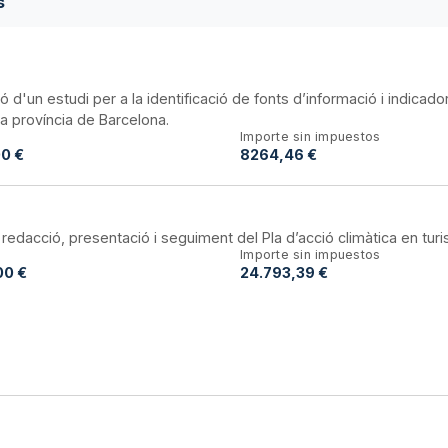
s
ió d'un estudi per a la identificació de fonts d’informació i indicado
 la província de Barcelona.
Importe sin impuestos
0 €
8264,46 €
, redacció, presentació i seguiment del Pla d’acció climàtica en tur
Importe sin impuestos
00 €
24.793,39 €