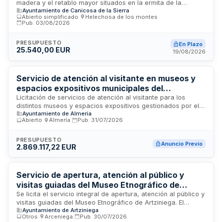
madera y el retablo mayor situados en la ermita de la
Ayuntamiento de Canicosa de la Sierra
Veracruz del municipio de Canicosa de la Sierra en Burgos. El
Abierto simplificado
·
Helechosa de los montes
·
Ayuntamiento de Canicosa de la Sierra contrata esta
Pub.
03/08/2026
prestación de restauración conforme a la memoria valorada
suscrita por los arquitectos Jesús García Vivar y Carlos
PRESUPUESTO
En Plazo
Miranda Barroso. El contrato se clasifica como administrativo
25.540,00 EUR
19/08/2026
de servicios según la Ley de Contratos del Sector Público. La
cofinanciación corre a cargo de la Diputación Provincial de
Burgos a través de su línea de subvenciones para inversión
Servicio de atención al visitante en museos y
en Patrimonio Cultural 2025-2026.
espacios expositivos municipales del
Ayuntamiento de Almería
Licitación de servicios de atención al visitante para los
distintos museos y espacios expositivos gestionados por el
Ayuntamiento de Almería
Ayuntamiento de Almería. El contrato comprende la
Abierto
·
Almería
·
Pub.
31/07/2026
prestación de servicios de recepción, información,
orientación y atención personalizada al público en los
equipamientos culturales municipales. Se busca garantizar
PRESUPUESTO
Anuncio Previo
2.869.117,22 EUR
una experiencia de calidad a los visitantes mediante
personal especializado en difusión del patrimonio y gestión
de públicos en espacios museísticos. El valor estimado del
contrato es de 896.599,13 euros.
Servicio de apertura, atención al público y
visitas guiadas del Museo Etnográfico de
Artziniega
Se licita el servicio integral de apertura, atención al público y
visitas guiadas del Museo Etnográfico de Artziniega. El
Ayuntamiento de Artziniega
contratista debe proporcionar personal especializado con
Otros
·
Arceniega
·
Pub.
30/07/2026
categoría de guía de museo, garantizar la atención continua