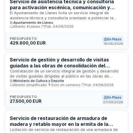
personal, procedimientos de control de calidad, uniformidad
Servicio de asistencia técnica y consultoría
del personal y evaluación de incidencias con indicadores de
para activación escénica, comunicación y
desempeño.
dinamización cultural - Ayuntamiento de Llanes
El Ayuntamiento de Llanes licita un servicio integral de
asistencia técnica y consultoría orientado a potenciar la
Ayuntamiento de Llanes
programación cultural municipal, con énfasis especial en el
Abierto
·
Llanes
·
Pub.
04/08/2026
nuevo equipamiento Cinemar. El contrato abarca actividades
de coordinación técnica de espacios, producción de
contenidos audiovisuales, comunicación de eventos
PRESUPUESTO
En Plazo
429.600,00 EUR
culturales, mediación con agentes sociales y transferencia
19/08/2026
de conocimiento al personal municipal. Se trata de un
servicio de carácter transversal que garantizará la calidad,
continuidad y proyección de las iniciativas de artes
Servicio de gestión y desarrollo de visitas
escénicas, audiovisuales, actividades comunitarias e
guiadas a las obras de consolidación del
iniciativas educativas.
Monasterio de San Millán de Suso
Contratación de un servicio integral de gestión y desarrollo
de visitas guiadas dirigidas al público en las obras de
Ministerio de Cultura y Deporte
consolidación del Monasterio de San Millán de Suso, ubicado
Abierto simplificado
·
Soto en cameros
·
Pub.
04/08/2026
en San Millán de la Cogolla, La Rioja. El servicio incluye la
coordinación de actividades de difusión cultural y mediación
con visitantes durante el período de restauración del
PRESUPUESTO
En Plazo
27.500,00 EUR
inmueble. La ejecución del contrato requiere la contratación
07/09/2026
de un seguro de responsabilidad civil con cobertura mínima
de 150.000 euros y será financiado por el Ministerio de
Cultura a través del Instituto del Patrimonio Cultural de
Servicio de restauración de armadura de
España.
madera y retablo mayor en la ermita de la
Veracruz de Canicosa de la Sierra
Licitación de servicio de restauración de una armadura de