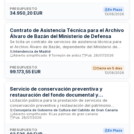
al visitante, coordinar las visitas turísticas y mantener los
locales en condiciones operativas. La ejecución se realiza
PRESUPUESTO
En Plazo
34.950,20 EUR
en las dependencias del museo ubicadas en Arteko Aldapa
13/08/2026
12, bajo supervisión de coordinador técnico designado por la
empresa adjudicataria.
Contrato de Asistencia Técnica para el Archivo
Álvaro de Bazán del Ministerio de Defensa
Se licita un contrato de servicios de asistencia técnica para
el Archivo Álvaro de Bazán, dependiente del Ministerio de
Intendencia de Madrid
Defensa. El servicio comprende labores de archivística y
Abierto simplificado
·
Torrejón de ardoz
·
Pub.
28/07/2026
tratamiento histórico documental, requiriendo personal
especializado con conocimientos en estas materias y
preferentemente experiencia en el ámbito de la Armada. El
PRESUPUESTO
Cierra en 5 días
99.173,55 EUR
adjudicatario debe proveer los equipos necesarios y asumir
12/08/2026
todos los gastos requeridos para la ejecución del servicio.
La documentación y contenidos generados serán propiedad
exclusiva de la Armada.
Servicio de conservación preventiva y
restauración del fondo documental y
bibliográfico de la Casa Museo Pérez Galdós del
Licitación pública para la prestación de servicios de
conservación preventiva y restauración del patrimonio
Cabildo de Gran Canaria
Consejeria de Gobierno de Cultura del Cabildo de Gran Canaria
documental y bibliográfico custodiado en la Casa Museo
Abierto simplificado
·
Las palmas de gran canaria
·
Pérez Galdós de Las Palmas de Gran Canaria. El Cabildo de
Pub.
28/07/2026
Gran Canaria, a través de su Consejería de Gobierno de
Cultura, contrata el diagnóstico, tratamiento y preservación
PRESUPUESTO
En Plazo
de fondos documentales y obras bibliográficas mediante