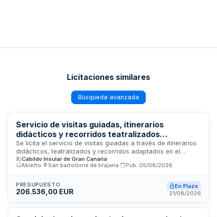
Licitaciones similares
Búsqueda avanzada
Servicio de visitas guiadas, itinerarios
didácticos y recorridos teatralizados
adaptados en el Centro Etnográfico Faro de
Se licita el servicio de visitas guiadas a través de itinerarios
didácticos, teatralizados y recorridos adaptados en el
Maspalomas de FEDAC
Cabildo Insular de Gran Canaria
Centro Etnográfico Faro de Maspalomas, gestionado por
Abierto
·
San bartolomé de tirajana
·
Pub.
05/08/2026
FEDAC. El contrato contempla cuatro modalidades de
itinerarios (A, B, C, D) con personal especializado en visitas
teatralizadas regido por el Real Decreto 1435/1985 y el IV
PRESUPUESTO
En Plazo
206.536,00 EUR
Convenio colectivo marco estatal de ocio educativo. La
21/08/2026
prestación incluye diseño de contenidos educativos,
recursos didácticos, formación inicial y continua del