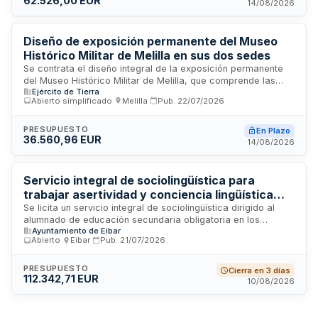
62.526,00 EUR
14/08/2026
técnicas especializadas de conservación. Los trabajos
incluyen evaluación del estado del fondo, implementación de
medidas preventivas y restauración selectiva de piezas
Diseño de exposición permanente del Museo
deterioradas para garantizar la pervivencia del acervo
histórico y cultural de la institución.
Histórico Militar de Melilla en sus dos sedes
Se contrata el diseño integral de la exposición permanente
del Museo Histórico Militar de Melilla, que comprende las
Ejército de Tierra
instalaciones del Baluarte de la Concepción y la sede del
Abierto simplificado
·
Melilla
·
Pub.
22/07/2026
Banco de España. Los servicios incluyen la propuesta
técnica de diseño, la definición de áreas temáticas, la
elaboración de cartelas y elementos gráficos, así como la
PRESUPUESTO
En Plazo
36.560,96 EUR
coordinación visual entre ambas sedes para lograr
14/08/2026
coherencia estética y estilo propio del museo. La empresa
adjudicataria deberá proporcionar un cronograma de
prestación de servicios sujeto a aprobación del responsable
Servicio integral de sociolingüística para
del museo.
trabajar asertividad y conciencia lingüística
ecológica en educación secundaria obligatoria
Se licita un servicio integral de sociolingüística dirigido al
alumnado de educación secundaria obligatoria en los
- Ayuntamiento de Eibar
Ayuntamiento de Eibar
centros escolares de Eibar. El proyecto comprende el
Abierto
·
Eibar
·
Pub.
21/07/2026
desarrollo y estandarización de unidades didácticas, así
como la impartición de sesiones formativas destinadas a
trabajar la asertividad, la conciencia lingüística y los
PRESUPUESTO
Cierra en 3 días
112.342,71 EUR
comportamientos lingüísticos ecológicos. La ejecución del
10/08/2026
contrato se extenderá durante dos cursos académicos
consecutivos a partir de octubre de dos mil veintiséis.