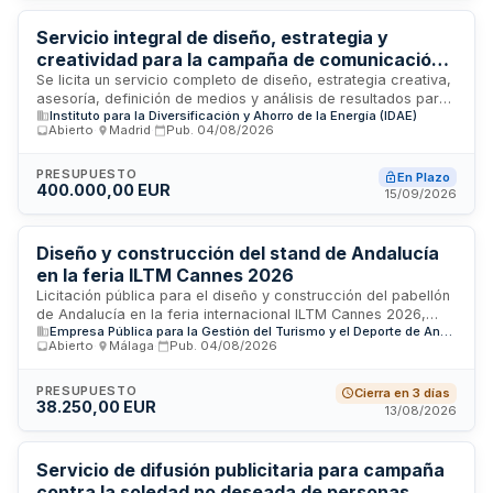
centros de promoción turística internacionales y soporte en
seguimiento, control y reporting de acciones comunicativas.
Servicio integral de diseño, estrategia y
creatividad para la campaña de comunicación
institucional sobre climatización sostenible del
Se licita un servicio completo de diseño, estrategia creativa,
asesoría, definición de medios y análisis de resultados para
Instituto para la Diversificación y Ahorro de la
Instituto para la Diversificación y Ahorro de la Energía (IDAE)
la campaña de publicidad institucional titulada Climatización
Energía
Abierto
·
Madrid
·
Pub.
04/08/2026
Sostenible: La Bomba de Calor. El Instituto para la
Diversificación y Ahorro de la Energía (IDAE) busca una
empresa especializada en comunicación y marketing con
PRESUPUESTO
En Plazo
400.000,00 EUR
experiencia demostrada en campañas para organismos
15/09/2026
públicos. El contrato abarca la totalidad del proceso de
comunicación, desde la conceptualización estratégica hasta
la medición del impacto de la campaña.
Diseño y construcción del stand de Andalucía
en la feria ILTM Cannes 2026
Licitación pública para el diseño y construcción del pabellón
de Andalucía en la feria internacional ILTM Cannes 2026,
Empresa Pública para la Gestión del Turismo y el Deporte de Andalucía, S.A.
convocada por la Empresa Pública para la Gestión del
Abierto
·
Málaga
·
Pub.
04/08/2026
Turismo y el Deporte de Andalucía, S.A. El proyecto incluye la
concepción, diseño arquitectónico y ejecución de obras de
un stand promocional destinado a la promoción turística de
PRESUPUESTO
Cierra en 3 días
38.250,00 EUR
Andalucía en el evento ferial más importante del sector de
13/08/2026
viajes de lujo celebrado en Cannes. La intervención abarca
desde el proyecto técnico hasta la materialización del
espacio expositivo en sus aspectos constructivos y de
Servicio de difusión publicitaria para campaña
acabado.
contra la soledad no deseada de personas