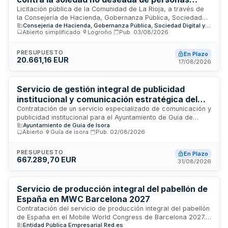
mayores - Comunidad de La Rioja
Licitación pública de la Comunidad de La Rioja, a través de
la Consejería de Hacienda, Gobernanza Pública, Sociedad
Consejeria de Hacienda, Gobernanza Pública, Sociedad Digital y Portavocía del Gobierno
Digital y Portavocía del Gobierno, para la contratación de
Abierto simplificado
·
Logroño
·
Pub.
03/08/2026
servicios de difusión publicitaria destinados a impulsar una
campaña de sensibilización dirigida a combatir la soledad no
deseada de las personas mayores. El servicio incluye la
PRESUPUESTO
En Plazo
20.661,16 EUR
planificación, diseño y ejecución de acciones publicitarias en
17/08/2026
diversos medios de comunicación para alcanzar y
concienciar a la población objetivo sobre esta problemática
social.
Servicio de gestión integral de publicidad
institucional y comunicación estratégica del
Ayuntamiento de Guía de Isora
Contratación de un servicio especializado de comunicación y
publicidad institucional para el Ayuntamiento de Guía de
Ayuntamiento de Guía de Isora
Isora. El contrato abarca la gestión estratégica de la
Abierto
·
Guía de isora
·
Pub.
02/08/2026
comunicación municipal, redacción de textos informativos,
planificación de campañas, mediación con medios de
comunicación, asesoramiento en inserción publicitaria y
PRESUPUESTO
En Plazo
667.289,70 EUR
seguimiento de acciones comunicativas. El objetivo es
31/08/2026
mejorar la relación del Ayuntamiento con ciudadanía, medios
e instituciones, fortaleciendo la imagen institucional y
manteniendo una comunicación fluida y efectiva con todos
Servicio de producción integral del pabellón de
los actores clave.
España en MWC Barcelona 2027
Contratación del servicio de producción integral del pabellón
de España en el Mobile World Congress de Barcelona 2027.
Entidad Pública Empresarial Red.es
El servicio comprende la puesta a disposición del pabellón,