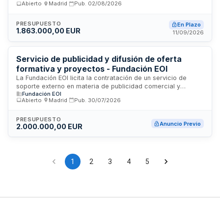
Abierto
·
Madrid
·
Pub.
02/08/2026
sus infraestructuras tecnológicas, organización de
actividades, conferencias y networking, así como el
seguimiento y reporte del proyecto. Red.es licita esta
PRESUPUESTO
En Plazo
1.863.000,00 EUR
prestación para garantizar la correcta ejecución de todas
11/09/2026
las componentes técnicas, logísticas y de gestión
necesarias para la participación española en el congreso
tecnológico.
Servicio de publicidad y difusión de oferta
formativa y proyectos - Fundación EOI
La Fundación EOI licita la contratación de un servicio de
soporte externo en materia de publicidad comercial y
Fundación EOI
difusión. Una agencia especializada realizará acciones de
Abierto
·
Madrid
·
Pub.
30/07/2026
comunicación y promoción dirigidas a dar visibilidad a toda
la oferta formativa de la organización, así como a otros
proyectos que desarrolla y promueve. El servicio incluye la
PRESUPUESTO
Anuncio Previo
2.000.000,00 EUR
planificación, ejecución y seguimiento de campañas
publicitarias mediante diferentes canales y soportes para
alcanzar el público objetivo y potenciar la presencia
institucional de EOI.
1
2
3
4
5