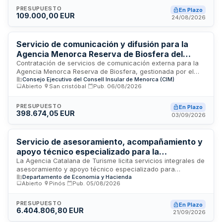
Ambiental y Recursos Hídricos, pretende fortalecer la
PRESUPUESTO
En Plazo
109.000,00 EUR
preparación de los gobiernos locales frente a eventos de
24/08/2026
temperaturas extremas mediante asesoramiento
especializado, diseño de instrumentos de planificación y
transferencia de conocimiento técnico adaptado a las
Servicio de comunicación y difusión para la
particularidades de cada municipio riojano.
Agencia Menorca Reserva de Biosfera del
Consell Insular de Menorca
Contratación de servicios de comunicación externa para la
Agencia Menorca Reserva de Biosfera, gestionada por el
Consejo Ejecutivo del Consell Insular de Menorca (CIM)
Consell Insular de Menorca. El servicio comprende la gestión
Abierto
·
San cristóbal
·
Pub.
06/08/2026
integral de redes sociales, actualización de perfiles,
elaboración y difusión de contenidos, interacción con
seguidores, ampliación de suscriptores mediante estrategia
PRESUPUESTO
En Plazo
398.674,05 EUR
de marketing digital, y administración de espacios web
03/09/2026
corporativos. Se incluye asimismo la gestión de gastos en
medios de comunicación externos con criterios de eficiencia
y transparencia, requiriendo presentación de presupuestos
Servicio de asesoramiento, acompañamiento y
previos y justificación de pagos para seguimiento
apoyo técnico especializado para la
administrativo.
implementación de estrategia de comunicación
La Agencia Catalana de Turisme licita servicios integrales de
asesoramiento y apoyo técnico especializado para
integrada de marca en canales digitales B2C -
Departamento de Economía y Hacienda
implementar y ejecutar su estrategia de comunicación de
Agencia Catalana de Turismo
Abierto
·
Pinós
·
Pub.
05/08/2026
marca en canales digitales orientados a consumidores
finales. El contratista deberá acompañar la ejecución del
Plan de Marketing Catalunya en sus líneas de promoción
PRESUPUESTO
En Plazo
6.404.806,80 EUR
digital, proporcionando consultoría, definición y ejecución de
21/09/2026
estrategias de marketing digital, con coordinación con