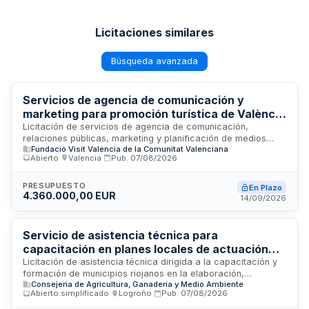
Licitaciones similares
Búsqueda avanzada
Servicios de agencia de comunicación y
marketing para promoción turística de València
en mercados europeos y americanos
Licitación de servicios de agencia de comunicación,
relaciones públicas, marketing y planificación de medios
Fundació Visit València de la Comunitat Valenciana
para la promoción turística de la ciudad y provincia de
Abierto
·
Valencia
·
Pub.
07/08/2026
València en mercados prioritarios europeos y americanos.
La agencia prestará apoyo especializado en estrategia de
posicionamiento, desarrollo, ejecución y optimización de
PRESUPUESTO
En Plazo
4.360.000,00 EUR
acciones de promoción turística, aportando propuestas
14/09/2026
comerciales y recomendaciones estratégicas alineadas con
los objetivos de la Fundación Visit València.
Servicio de asistencia técnica para
capacitación en planes locales de actuación
ante altas temperaturas en municipios de La
Licitación de asistencia técnica dirigida a la capacitación y
formación de municipios riojanos en la elaboración,
Rioja
Consejeria de Agricultura, Ganadería y Medio Ambiente
promoción y aplicación de planes locales de actuación ante
Abierto simplificado
·
Logroño
·
Pub.
07/08/2026
altas temperaturas. El servicio, financiado por la Comunidad
de La Rioja a través de su Dirección General de Calidad