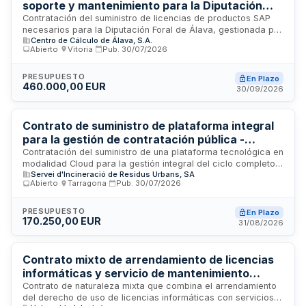
soporte y mantenimiento para la Diputación
Foral de Álava
Contratación del suministro de licencias de productos SAP
necesarios para la Diputación Foral de Álava, gestionada por
Centro de Cálculo de Álava, S.A.
el Centro de Cálculo de Álava S.A. El suministro incluye
Abierto
·
Vitoria
·
Pub.
30/07/2026
prestaciones inherentes e inseparables de soporte y
mantenimiento con el alcance establecido por el fabricante.
La duración del contrato es de un año natural y está abierto
PRESUPUESTO
En Plazo
460.000,00 EUR
a cualquier empresa autorizada para la venta de licencias
30/09/2026
SAP. El plazo máximo de entrega de las licencias es de
quince días naturales desde la formalización del contrato.
Contrato de suministro de plataforma integral
para la gestión de contratación pública -
SIRUSA Tarragona
Contratación del suministro de una plataforma tecnológica en
modalidad Cloud para la gestión integral del ciclo completo
Servei d'Incineració de Residus Urbans, SA
de contratación pública de SIRUSA. Incluye servicios de
Abierto
·
Tarragona
·
Pub.
30/07/2026
implantación, adaptación, integración, formación, soporte
técnico, mantenimiento y un fondo de horas para evolutivos y
personalizaciones. Se trata de una solución especializada y
PRESUPUESTO
En Plazo
170.250,00 EUR
unitaria desde el punto de vista funcional y tecnológico
31/08/2026
orientada a optimizar los procesos de contratación pública
de la entidad.
Contrato mixto de arrendamiento de licencias
informáticas y servicio de mantenimiento
extendido para equipos de balanceo de carga y
Contrato de naturaleza mixta que combina el arrendamiento
del derecho de uso de licencias informáticas con servicios
acceso VPN de la Universidad de Jaén