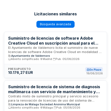
Licitaciones similares
Búsqueda avanzada
Suministro de licencias de software Adobe
Creative Cloud en suscripción anual para el
Ayuntamiento de Valdemoro
El Ayuntamiento de Valdemoro licita el suministro de nueve
licencias de software Adobe Creative Cloud en modalidad de
Ayuntamiento de Valdemoro
suscripción anual a través de canal oficial de distribución. El
Abierto simplificado
·
Madrid
·
Pub.
05/08/2026
suministro incluye acceso a todas las aplicaciones estándar
del paquete, actualizaciones durante la vigencia del contrato
y gestión de licencias mediante portal de administración. El
PRESUPUESTO
En Plazo
10.176,27 EUR
adjudicatario deberá garantizar la activación efectiva de
19/08/2026
licencias en plazo máximo de 48 horas, designar interlocutor
técnico y prestar soporte administrativo en la gestión de
altas, bajas e incidencias.
Suministro de licencia de sistema de diagnosis
multimarca con servicio de mantenimiento y
soporte técnico para LIMASAM
Contrato mixto de suministro principal y servicio accesorio
para la renovación de licencias de uso del sistema de
Limpieza de Málaga Sociedad Anónima Municipal
diagnosis multimarca Jaltest, incluyendo asistencia técnica y
Abierto simplificado
·
Málaga
·
Pub.
05/08/2026
soporte. La entidad LIMASAM requiere estas prestaciones al