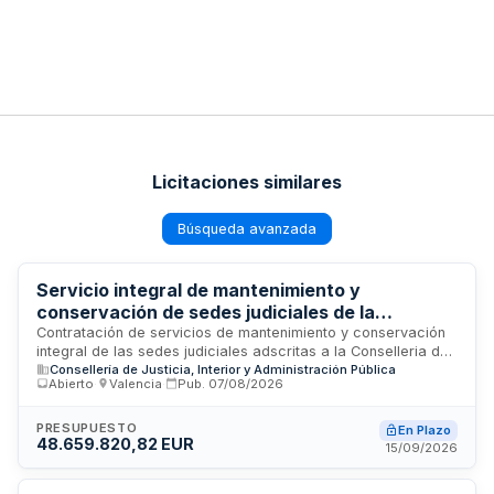
Licitaciones similares
Búsqueda avanzada
Servicio integral de mantenimiento y
conservación de sedes judiciales de la
Conselleria de Justicia, Transparencia y
Contratación de servicios de mantenimiento y conservación
integral de las sedes judiciales adscritas a la Conselleria de
Participación
Consellería de Justicia, Interior y Administración Pública
Justicia, Transparencia y Participación. El contrato incluye la
Abierto
·
Valencia
·
Pub.
07/08/2026
gestión de dichas instalaciones y el suministro de repuestos
necesarios para las reparaciones. Se trata de un contrato
mixto que combina prestaciones de servicios con suministro
PRESUPUESTO
En Plazo
48.659.820,82 EUR
de materiales, adjudicable mediante procedimiento abierto
15/09/2026
conforme a las cláusulas administrativas particulares
establecidas.