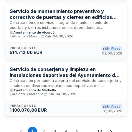
Servicio de mantenimiento preventivo y
correctivo de puertas y cierres en edificios
municipales del Ayuntamiento de Alcorcón
Contratación de servicio integral de mantenimiento de
puertas y cierres instalados en las dependencias
Ayuntamiento de Alcorcón
municipales del Ayuntamiento de Alcorcón. El servicio incluye
Abierto
·
Madrid
·
Pub.
04/08/2026
mantenimiento preventivo, correctivo, técnico-legal, servicio
de urgencias veinticuatro horas, mano de obra,
desplazamientos y materiales necesarios para reparaciones,
PRESUPUESTO
En Plazo
514.712,00 EUR
sustituciones, modificaciones y adaptaciones. El objetivo es
02/09/2026
garantizar la máxima fiabilidad operativa, seguridad de
usuarios y operarios, y minimizar paradas por avería dentro
del marco reglamentario aplicable.
Servicio de conserjería y limpieza en
instalaciones deportivas del Ayuntamiento de
Marbella durante fines de semana y festivos
Contratación por cuenta abierta del servicio de conserjería y
limpieza en diversas instalaciones deportivas del
Ayuntamiento de Marbella
Ayuntamiento de Marbella durante fines de semana y festivos
Abierto
·
Marbella
·
Pub.
04/08/2026
para el período 2026-2030. El contrato incluye prestaciones
de limpieza y servicios de conserje en las instalaciones
deportivas municipales, con coordinación periódica con los
PRESUPUESTO
En Plazo
1.108.070,88 EUR
servicios técnicos y administrativos del municipio. El personal
01/09/2026
que realice los trabajos no tendrá vinculación laboral con el
Ayuntamiento.
1
2
3
4
5
…
13