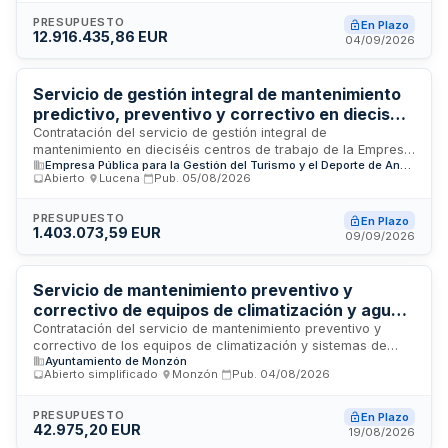
edificio, instalaciones técnicas, sistemas mecánicos,
eléctricos, de climatización, fontanería y todo el
PRESUPUESTO
En Plazo
12.916.435,86 EUR
equipamiento hospitalario. El servicio se prestará en las
04/09/2026
instalaciones ubicadas en Logroño durante el período de
vigencia del contrato. El adjudicatario será responsable de
garantizar la operatividad continua de las instalaciones y
Servicio de gestión integral de mantenimiento
equipos médicos del centro hospitalario.
predictivo, preventivo y correctivo en dieciséis
centros de trabajo - Empresa Pública para la
Contratación del servicio de gestión integral de
mantenimiento en dieciséis centros de trabajo de la Empresa
Gestión del Turismo y el Deporte de Andalucía
Empresa Pública para la Gestión del Turismo y el Deporte de Andalucía, S.A.
Pública para la Gestión del Turismo y el Deporte de
Abierto
·
Lucena
·
Pub.
05/08/2026
Andalucía. El servicio comprende actividades de
mantenimiento predictivo para prevenir fallos, mantenimiento
preventivo mediante inspecciones y revisiones sistemáticas,
PRESUPUESTO
En Plazo
1.403.073,59 EUR
y mantenimiento correctivo para reparación de averías. La
09/09/2026
prestación cubre todas las instalaciones e infraestructuras
de los centros, garantizando la operatividad continua de los
equipamientos e inmuebles vinculados a la gestión turística y
Servicio de mantenimiento preventivo y
deportiva de la comunidad autónoma andaluza.
correctivo de equipos de climatización y agua
caliente sanitaria en instalaciones deportivas
Contratación del servicio de mantenimiento preventivo y
correctivo de los equipos de climatización y sistemas de
del Ayuntamiento de Monzón
Ayuntamiento de Monzón
agua caliente sanitaria de las instalaciones deportivas del
Abierto simplificado
·
Monzón
·
Pub.
04/08/2026
Ayuntamiento de Monzón. El servicio abarca inspecciones,
revisiones y trabajos correctivos en los equipos técnicos de
estas dependencias municipales, conforme a las
PRESUPUESTO
En Plazo
42.975,20 EUR
especificaciones técnicas detalladas en el correspondiente
19/08/2026
pliego técnico.