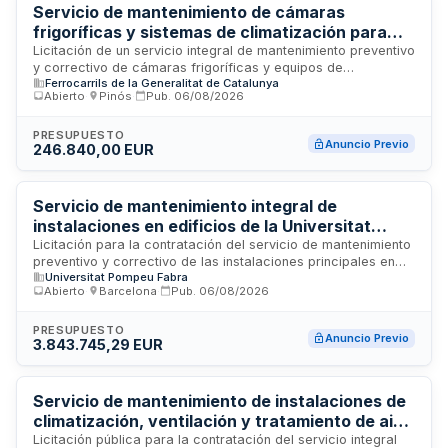
Servicio de mantenimiento de cámaras
frigoríficas y sistemas de climatización para
explotaciones turísticas de Ferrocarrils de la
Licitación de un servicio integral de mantenimiento preventivo
y correctivo de cámaras frigoríficas y equipos de
Generalitat de Catalunya
Ferrocarrils de la Generalitat de Catalunya
climatización pertenecientes a las instalaciones turísticas de
Abierto
·
Pinós
·
Pub.
06/08/2026
Ferrocarrils de la Generalitat de Catalunya. El contrato
engloba el mantenimiento técnico, reparación, inspecciones
periódicas y gestión de sistemas de refrigeración y
PRESUPUESTO
Anuncio Previo
246.840,00 EUR
acondicionamiento de aire. La prestación del servicio se
dirigirá a garantizar el correcto funcionamiento de estas
instalaciones, esenciales para la conservación de alimentos
y confort climático en los espacios de explotación turística
Servicio de mantenimiento integral de
de la entidad adjudicante.
instalaciones en edificios de la Universitat
Pompeu Fabra
Licitación para la contratación del servicio de mantenimiento
preventivo y correctivo de las instalaciones principales en
Universitat Pompeu Fabra
los diferentes edificios que conforman el campus de la
Abierto
·
Barcelona
·
Pub.
06/08/2026
Universitat Pompeu Fabra. El servicio abarca el
mantenimiento integral de sistemas técnicos, infraestructuras
y equipamientos de las dependencias universitarias ubicadas
PRESUPUESTO
Anuncio Previo
3.843.745,29 EUR
en Barcelona. Esta licitación se tramita mediante anuncio
previo para identificar proveedores potenciales interesados
en participar en futuros procedimientos de contratación.
Servicio de mantenimiento de instalaciones de
climatización, ventilación y tratamiento de aire
en delegaciones de Unión de Mutuas
Licitación pública para la contratación del servicio integral