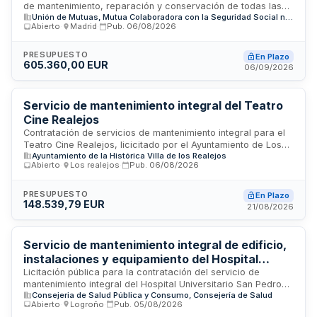
de mantenimiento, reparación y conservación de todas las
Unión de Mutuas, Mutua Colaboradora con la Seguridad Social nº 267
instalaciones de climatización, ventilación y tratamiento de
Abierto
·
Madrid
·
Pub.
06/08/2026
aire presentes en las diferentes delegaciones de Unión de
Mutuas, Mutua Colaboradora con la Seguridad Social número
267. El contrato comprende labores de revisión preventiva,
PRESUPUESTO
En Plazo
605.360,00 EUR
correctiva y mantenimiento técnico de los sistemas de aire
06/09/2026
acondicionado, ventilación mecánica y equipos asociados
para garantizar el correcto funcionamiento, eficiencia
energética y confort ambiental en las instalaciones.
Servicio de mantenimiento integral del Teatro
Cine Realejos
Contratación de servicios de mantenimiento integral para el
Teatro Cine Realejos, licicitado por el Ayuntamiento de Los
Ayuntamiento de la Histórica Villa de los Realejos
Realejos. El contrato abarca prestaciones propias de
Abierto
·
Los realejos
·
Pub.
06/08/2026
servicios administrativos sujetos a la Ley de Contratos del
Sector Público. La ejecución será supervisada por el órgano
de contratación, que ostenta facultades de inspección,
PRESUPUESTO
En Plazo
148.539,79 EUR
interpretación del contrato y resolución de incidencias. La
21/08/2026
adjudicación se realizará conforme a procedimientos que
salvaguarden la libre competencia y se publicará en el Perfil
del Contratante.
Servicio de mantenimiento integral de edificio,
instalaciones y equipamiento del Hospital
Universitario San Pedro
Licitación pública para la contratación del servicio de
mantenimiento integral del Hospital Universitario San Pedro
Consejeria de Salud Pública y Consumo, Consejería de Salud
del Servicio Riojano de Salud. El contrato comprende el
Abierto
·
Logroño
·
Pub.
05/08/2026
mantenimiento preventivo y correctivo de la estructura del