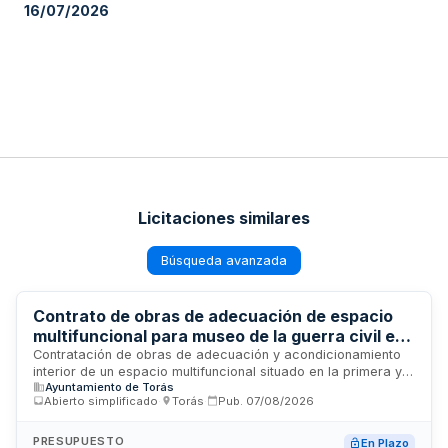
16/07/2026
Licitaciones similares
Búsqueda avanzada
Contrato de obras de adecuación de espacio
multifuncional para museo de la guerra civil en
Torás
Contratación de obras de adecuación y acondicionamiento
interior de un espacio multifuncional situado en la primera y
Ayuntamiento de Torás
segunda planta de un edificio municipal para albergar salas
Abierto simplificado
·
Torás
·
Pub.
07/08/2026
de exposiciones dedicadas a la guerra civil española desde
una perspectiva histórica. El Ayuntamiento de Torás licita
estas obras de albañilería y construcción mediante
PRESUPUESTO
En Plazo