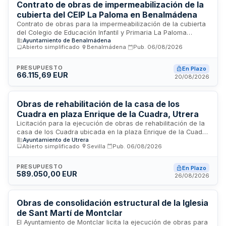
simplificado con tramitación urgente.
Contrato de obras de impermeabilización de la
cubierta del CEIP La Paloma en Benalmádena
Contrato de obras para la impermeabilización de la cubierta
del Colegio de Educación Infantil y Primaria La Paloma
Ayuntamiento de Benalmádena
ubicado en el municipio de Benalmádena. El contrato se rige
Abierto simplificado
·
Benalmádena
·
Pub.
06/08/2026
conforme a la Ley de Contratos del Sector Público y
contempla todas las fases de ejecución: desde la
comprobación del replanteo, el programa de trabajo, la
PRESUPUESTO
En Plazo
66.115,69 EUR
dirección e inspección de obra, hasta la recepción final y
20/08/2026
plazo de garantía. El presupuesto base de licitación y sus
condiciones técnicas, económicas y de ejecución se
detallan en los anexos correspondientes del pliego.
Obras de rehabilitación de la casa de los
Cuadra en plaza Enrique de la Cuadra, Utrera
Licitación para la ejecución de obras de rehabilitación de la
casa de los Cuadra ubicada en la plaza Enrique de la Cuadra
Ayuntamiento de Utrera
número 8 de Utrera, Sevilla. El proyecto comprende la fase 0
Abierto simplificado
·
Sevilla
·
Pub.
06/08/2026
y fase 1 parcial de las actuaciones de rehabilitación del
inmueble, cofinanciado por la Diputación de Sevilla a través
del Programa de Cooperación General del Plan Provincial
PRESUPUESTO
En Plazo
589.050,00 EUR
Más Sevilla. Se regula el régimen de ejecución del contrato
26/08/2026
incluyendo condiciones de carácter social, ético y
medioambiental, así como prescripciones técnicas, de
seguridad y plazos de ejecución.
Obras de consolidación estructural de la Iglesia
de Sant Martí de Montclar
El Ayuntamiento de Montclar licita la ejecución de obras para