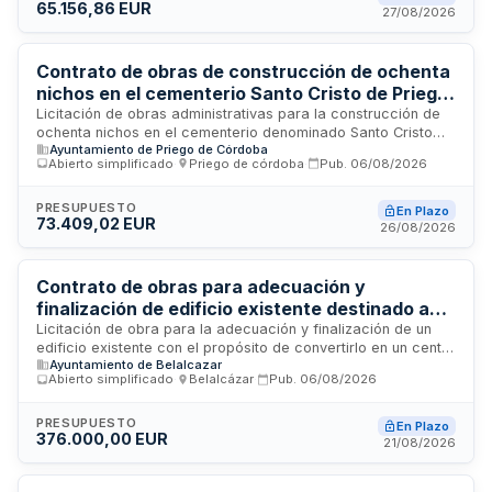
65.156,86 EUR
procedimiento abierto simplificado, financiadas por una
27/08/2026
ayuda del Instituto Valenciano de Competitividad Empresarial.
Contrato de obras de construcción de ochenta
nichos en el cementerio Santo Cristo de Priego
de Córdoba
Licitación de obras administrativas para la construcción de
ochenta nichos en el cementerio denominado Santo Cristo
Ayuntamiento de Priego de Córdoba
ubicado en la ciudad de Priego de Córdoba. El contrato se
Abierto simplificado
·
Priego de córdoba
·
Pub.
06/08/2026
regirá por la Ley de Contratos del Sector Público y
comprende la ejecución completa de las prestaciones
conforme a las especificaciones técnicas del proyecto. Las
PRESUPUESTO
En Plazo
73.409,02 EUR
ofertas deben ajustarse al presupuesto base establecido,
26/08/2026
siendo automáticamente desechadas las que lo superen.
Contrato de obras para adecuación y
finalización de edificio existente destinado a
centro de día en Belalcázar
Licitación de obra para la adecuación y finalización de un
edificio existente con el propósito de convertirlo en un centro
Ayuntamiento de Belalcazar
de día en Belalcázar. El proyecto está financiado mediante
Abierto simplificado
·
Belalcázar
·
Pub.
06/08/2026
fondos del Mecanismo de Recuperación y Resiliencia de la
Unión Europea a través del Plan Next Generation. Las obras
incluyen los trabajos necesarios para adecuar la
PRESUPUESTO
En Plazo
376.000,00 EUR
infraestructura al nuevo modelo de cuidados de larga
21/08/2026
duración para personas mayores y personas con
discapacidad. El procedimiento de contratación es abierto