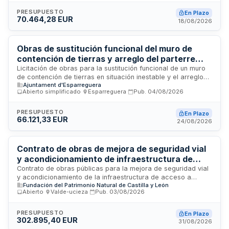
laborales de cumplimiento normativo en materia de
seguridad social, condiciones de trabajo y prevención de
PRESUPUESTO
En Plazo
70.464,28 EUR
riesgos laborales que deberá acreditar la empresa
18/08/2026
adjudicataria mediante declaración responsable o
certificaciones de organismos competentes.
Obras de sustitución funcional del muro de
contención de tierras y arreglo del parterre
posterior de las pistas deportivas de Mas d'En
Licitación de obras para la sustitución funcional de un muro
de contención de tierras en situación inestable y el arreglo
Gall en Esparreguera
Ajuntament d'Esparreguera
del parterre posterior de las pistas deportivas de Mas d'En
Abierto simplificado
·
Esparreguera
·
Pub.
04/08/2026
Gall ubicadas en Esparreguera. El contrato se adjudicará al
mejor postor considerando criterios de precio y propuestas
técnicas, con especial atención a la minimización de
PRESUPUESTO
En Plazo
66.121,33 EUR
residuos y la gestión ambiental durante la ejecución de las
24/08/2026
obras.
Contrato de obras de mejora de seguridad vial
y acondicionamiento de infraestructura de
acceso a Valcobero en Velilla del Río Carrión
Contrato de obras públicas para la mejora de seguridad vial
y acondicionamiento de la infraestructura de acceso a
Fundación del Patrimonio Natural de Castilla y León
Valcobero, ubicado en el término municipal de Velilla del Río
Abierto
·
Valde-ucieza
·
Pub.
03/08/2026
Carrión, dentro del Parque Natural Montaña Palentina. El
proyecto es financiado por el Fondo Europeo de Transición
Justa. Las obras incluyen intervenciones destinadas a
PRESUPUESTO
En Plazo
302.895,40 EUR
potenciar la seguridad en la circulación vial y adaptar las
31/08/2026