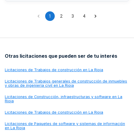
condiciones de acceso a la zona. La licitación se regirá por
lo dispuesto en la Ley de Contratos del Sector Público,
siendo aplicables directamente los artículos relativos a
obligaciones medioambientales, sociales, laborales y
1
2
3
4
condiciones especiales de ejecución.
Otras licitaciones que pueden ser de tu interés
Licitaciones de
Trabajos de construcción en La Rioja
Licitaciones de
Trabajos generales de construcción de inmuebles
y obras de ingeniería civil en La Rioja
Licitaciones de
Construcción, infraestructuras y software en La
Rioja
Licitaciones de
Trabajos de construcción en La Rioja
Licitaciones de
Paquetes de software y sistemas de información
en La Rioja