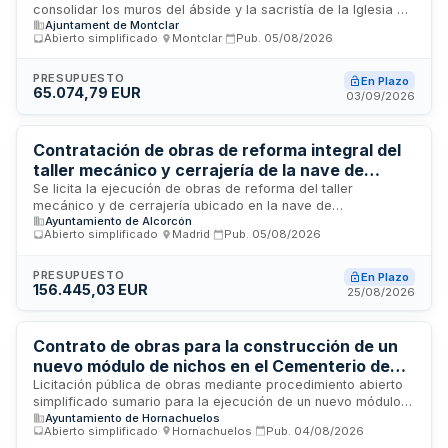
consolidar los muros del ábside y la sacristía de la Iglesia de
Ajuntament de Montclar
Sant Martí. Los trabajos comprenden refuerzos estructurales
Abierto simplificado
·
Montclar
·
Pub.
05/08/2026
mediante micropilones y recalce de cimientos en este
edificio histórico de mampostería de piedra, con
fonamentación profunda y cobertura de voltes del mismo
PRESUPUESTO
En Plazo
65.074,79 EUR
material.
03/09/2026
Contratación de obras de reforma integral del
taller mecánico y cerrajería de la nave de
mantenimiento municipal
Se licita la ejecución de obras de reforma del taller
mecánico y de cerrajería ubicado en la nave de
Ayuntamiento de Alcorcón
mantenimiento municipal. El proyecto técnico, redactado por
Abierto simplificado
·
Madrid
·
Pub.
05/08/2026
arquitecto profesional colegiado, define los trabajos a
realizar de manera integral sin división en lotes, asegurando
la correcta ejecución técnica de todas las fases. La
PRESUPUESTO
En Plazo
156.445,03 EUR
dirección facultativa de las obras corre a cargo del
25/08/2026
profesional que redactó el proyecto. El contrato se ejecutará
bajo sistema de precio a tanto alzado conforme al
presupuesto detallado y mediciones establecidas en la
Contrato de obras para la construcción de un
documentación técnica del proyecto.
nuevo módulo de nichos en el Cementerio de
San Antonio de Hornachuelos
Licitación pública de obras mediante procedimiento abierto
simplificado sumario para la ejecución de un nuevo módulo
Ayuntamiento de Hornachuelos
de nichos en el Cementerio de San Antonio ubicado en
Abierto simplificado
·
Hornachuelos
·
Pub.
04/08/2026
Hornachuelos, Córdoba. El contrato incluye obligaciones