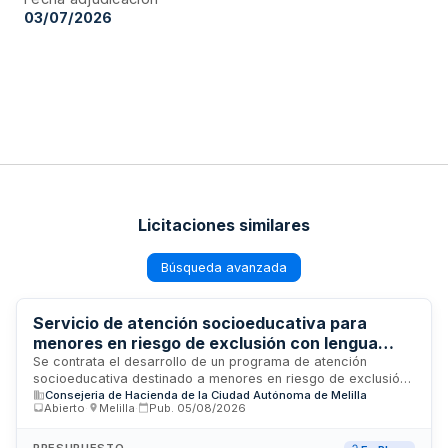
03/07/2026
Licitaciones similares
Búsqueda avanzada
Servicio de atención socioeducativa para
menores en riesgo de exclusión con lengua
materna no castellana en centros escolares
Se contrata el desarrollo de un programa de atención
socioeducativa destinado a menores en riesgo de exclusión
públicos del Ministerio de Educación en Melilla
Consejeria de Hacienda de la Ciudad Autónoma de Melilla
social cuya lengua materna no es el castellano, en centros
Abierto
·
Melilla
·
Pub.
05/08/2026
escolares públicos del Ministerio de Educación, Formación
Profesional y Deportes ubicados en Melilla. El servicio se
presta mediante procedimiento abierto de contratación
PRESUPUESTO