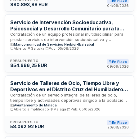
En Plazo
880.893,88 EUR
mayor y comprende la ejecución de actividades de apoyo
04/09/2026
educativo y social adaptadas a las necesidades específicas
de este alumnado vulnerable durante el período de vigencia
del contrato.
Servicio de Intervención Socioeducativa,
Psicosocial y Desarrollo Comunitario para la
Mancomunidad de Servicios Nerbioi-Ibaizabal
Contratación de un equipo profesional multidisciplinar para
prestar servicios de intervención socioeducativa y
Mancomunidad de Servicios Nerbioi-Ibaizabal
psicosocial en los municipios de Arakaldo, Arrankudiaga-
Abierto
·
Gaitoka
·
Pub.
05/08/2026
Zollo, Ugao-Miraballes y Zeberio. El servicio incluye
asesoramiento socio-jurídico, intervención socioeducativa,
atención psicosocial, apoyo a personas cuidadoras,
PRESUPUESTO
En Plazo
854.686,25 EUR
prevención de adicciones y promoción de la salud. Se dirige
09/09/2026
a personas empadronadas en estos municipios, orientado a
la prevención de desigualdades e intervención en
situaciones de riesgo de desprotección, exclusión social y
Servicio de Talleres de Ocio, Tiempo Libre y
dependencia, bajo la supervisión del Área de Servicios
Deportivos en el Distrito Cruz del Humilladero -
Sociales.
Ayuntamiento de Málaga
Contratación de un servicio integral de talleres de ocio,
tiempo libre y actividades deportivas dirigido a la población
Ayuntamiento de Málaga
general del Distrito 6 Cruz del Humilladero en Málaga. El
Abierto simplificado
·
Málaga
·
Pub.
05/08/2026
servicio se prestará durante todo el año en centros de
servicios sociales y centros ciudadanos ubicados en la
zona, bajo la responsabilidad de una empresa especializada
PRESUPUESTO
En Plazo
58.092,92 EUR
en ocio educativo que favorezca la creación de recursos
20/08/2026
comunitarios, culturales y de ocio.