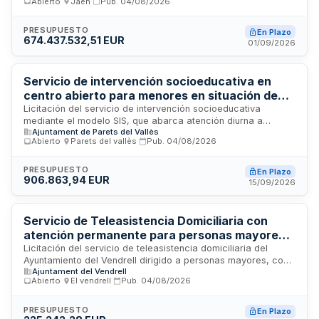
Abierto
·
Jaén
·
Pub.
04/08/2026
El servicio comprende la asignación de personal auxiliar
domiciliario a personas beneficiarias, la prestación de horas
mensuales según prescripción, la colaboración con
PRESUPUESTO
En Plazo
674.437.532,51 EUR
protocolos técnicos de la Diputación Provincial, la
01/09/2026
presentación del personal a usuarios, la resolución de
incidencias y el cumplimiento de responsabilidades en
situaciones excepcionales. La ejecución se ampara en
Servicio de intervención socioeducativa en
créditos específicos y se divide en lotes adjudicables según
centro abierto para menores en situación de
criterios objetivos.
vulnerabilidad del Ayuntamiento de Parets del
Licitación del servicio de intervención socioeducativa
mediante el modelo SIS, que abarca atención diurna a
Vallès
Ajuntament de Parets del Vallès
menores con situaciones de vulnerabilidad y apoyo a
Abierto
·
Parets del vallès
·
Pub.
04/08/2026
familias con dificultades en competencias parentales en el
municipio de Parets del Vallès. El servicio incluye
rehabilitación de competencias parentales, espacios de
PRESUPUESTO
En Plazo
906.863,94 EUR
referencia para menores, trabajo en socialización y
15/09/2026
desarrollo personal, adquisición de autonomía y habilidades
sociales.
Servicio de Teleasistencia Domiciliaria con
atención permanente para personas mayores y
en situación de dependencia - Ayuntamiento
Licitación del servicio de teleasistencia domiciliaria del
Ayuntamiento del Vendrell dirigido a personas mayores, con
del Vendrell
Ajuntament del Vendrell
dependencia o discapacidad residentes en el municipio. El
Abierto
·
El vendrell
·
Pub.
04/08/2026
servicio garantiza atención permanente veinticuatro horas al
día, trescientos sesenta y cinco días al año, mediante
tecnologías de información y comunicación. Está destinado a
PRESUPUESTO
En Plazo