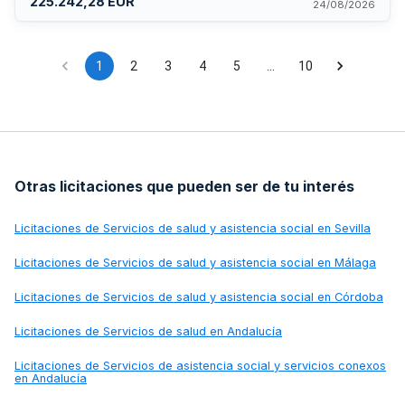
225.242,28 EUR
promover la permanencia en el entorno habitual, garantizar
24/08/2026
atención personalizada e integral, mejorar la calidad de vida,
fomentar autonomía personal, proporcionar seguridad y
prevenir situaciones de aislamiento social, soledad no
deseada o riesgo domiciliario.
1
2
3
4
5
…
10
Otras licitaciones que pueden ser de tu interés
Licitaciones de
Servicios de salud y asistencia social en Sevilla
Licitaciones de
Servicios de salud y asistencia social en Málaga
Licitaciones de
Servicios de salud y asistencia social en Córdoba
Licitaciones de
Servicios de salud en Andalucía
Licitaciones de
Servicios de asistencia social y servicios conexos
en Andalucía