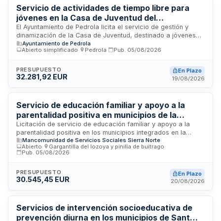
Servicio de actividades de tiempo libre para
jóvenes en la Casa de Juventud del
Ayuntamiento de Pedrola
El Ayuntamiento de Pedrola licita el servicio de gestión y
dinamización de la Casa de Juventud, destinado a jóvenes
Ayuntamiento de Pedrola
de entre doce y treinta años. El contrato incluye la ejecución
Abierto simplificado
·
Pedrola
·
Pub.
05/08/2026
de un proyecto de intervención socioeducativa con
organización de actividades, talleres, eventos y excursiones
orientadas a fomentar la participación juvenil, promover un
PRESUPUESTO
En Plazo
32.281,92 EUR
ocio saludable y contribuir al desarrollo personal y social de
19/08/2026
la población joven del municipio. El servicio se prestará en
las instalaciones municipales de la Casa de Juventud y otros
espacios que sean necesarios.
Servicio de educación familiar y apoyo a la
parentalidad positiva en municipios de la
Mancomunidad Sierra Norte
Licitación de servicio de educación familiar y apoyo a la
parentalidad positiva en los municipios integrados en la
Mancomunidad de Servicios Sociales Sierra Norte
Mancomunidad de Interés General de Servicios Sierra Norte.
Abierto
·
Gargantilla del lozoya y pinilla de buitrago
·
El contratista realizará intervenciones socioeducativas con
Pub.
05/08/2026
familias que tengan menores a cargo, derivadas por los
Servicios Sociales de la Mancomunidad. Las actuaciones
PRESUPUESTO
En Plazo
incluyen valoración, planificación, intervención familiar,
30.545,45 EUR
20/08/2026
coordinación y seguimiento. El servicio se presta en el
ámbito territorial de todos los municipios de la
Mancomunidad, garantizando desplazamientos sin coste
Servicios de intervención socioeducativa de
adicional para la Administración.
prevención diurna en los municipios de Sant