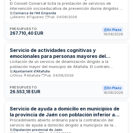
Miquel de Fluvià, Sant Pere Pescador, La
El Consell Comarcal licita la prestación de servicios de
intervención socioeducativa de prevención diurna dirigidos a
Jonquera y Saus-Camallera
Comarca de l'Alt Empordà
menores y familias en riesgo de exclusión social en cuatro
Abierto
·
Figueres
·
Pub.
04/08/2026
municipios del Alt Empordà. El servicio incluye actividades de
carácter preventivo, atención personalizada y coordinación
con la red de servicios sociales y educativos locales. La
PRESUPUESTO
En Plazo
267.710,40 EUR
entidad adjudicataria deberá contar con personal titulado en
19/08/2026
el ámbito social y garantizar la continuidad y calidad de la
prestación mediante seguimiento técnico y evaluación
periódica.
Servicio de actividades cognitivas y
emocionales para personas mayores del
municipio de Altafulla
Licitación de un servicio de dinamización dirigido a la
población mayor del municipio de Altafulla. El contrato
Ajuntament d'Altafulla
comprende la realización de actividades cognitivas y
Otros
·
Altafulla
·
Pub.
04/08/2026
emocionales, así como talleres semanales para usuarios
inscritos, e incluye el seguimiento y atención personalizada
de la totalidad de usuarios, independientemente de su
PRESUPUESTO
En Plazo
26.553,18 EUR
asistencia a las actividades propuestas. En caso necesario,
18/08/2026
se contempla la derivación a las áreas competentes del
Ayuntamiento.
Servicio de ayuda a domicilio en municipios de
la provincia de Jaén con población inferior a
20.000 habitantes
Procedimiento abierto ordinario para la contratación del
servicio de ayuda a domicilio dirigido a municipios de la
Diputación provincial de Jaén
provincia de Jaén con población inferior a 20.000 habitantes.