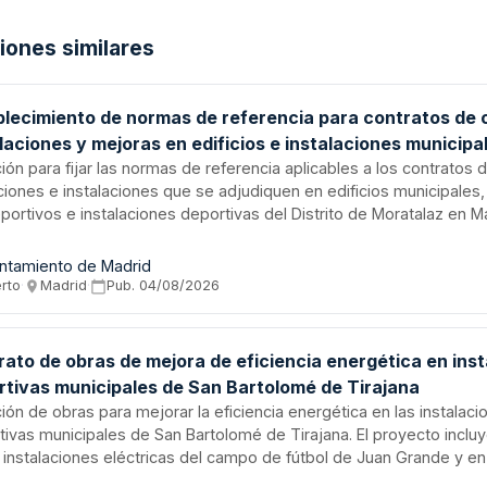
ciones similares
blecimiento de normas de referencia para contratos de 
laciones y mejoras en edificios e instalaciones municipa
ito de Moratalaz
ción para fijar las normas de referencia aplicables a los contratos 
ciones e instalaciones que se adjudiquen en edificios municipales,
portivos e instalaciones deportivas del Distrito de Moratalaz en Ma
o comprende la regulación de trabajos en edificaciones municipale
os públicos y escuelas infantiles), espacios libres de parcelas, ví
ntamiento de Madrid
 verdes. Se trata de un procedimiento de definición normativa par
erto
·
Madrid
·
Pub.
04/08/2026
ios comunes de calidad, ejecución y referencias técnicas aplicable
atos de construcción y mejora de infraestructuras municipales.
rato de obras de mejora de eficiencia energética en ins
rtivas municipales de San Bartolomé de Tirajana
ción de obras para mejorar la eficiencia energética en las instalaci
tivas municipales de San Bartolomé de Tirajana. El proyecto inclu
s instalaciones eléctricas del campo de fútbol de Juan Grande y en
nación del campo de Agility, también en Juan Grande. Se adjudica 