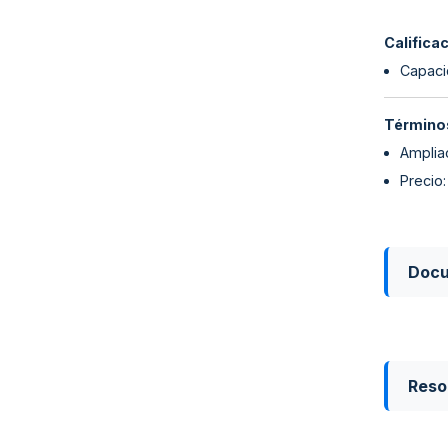
Califica
Capaci
Términos
Ampliac
Precio
Doc
Reso