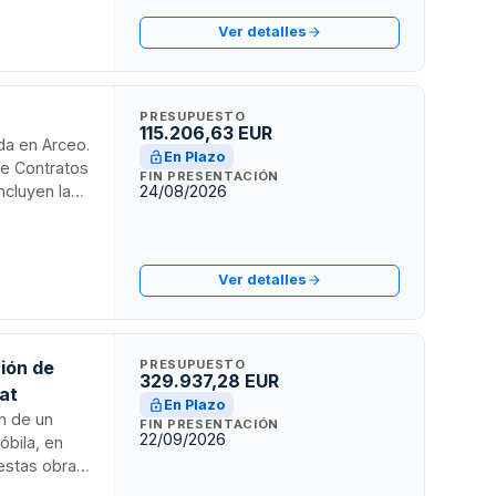
ducciones y
Ver detalles
PRESUPUESTO
115.206,63 EUR
da en Arceo.
En Plazo
de Contratos
FIN PRESENTACIÓN
ncluyen la
24/08/2026
de gestión
exigen
Ver detalles
ión de
PRESUPUESTO
329.937,28 EUR
gat
En Plazo
ón de un
FIN PRESENTACIÓN
22/09/2026
óbila, en
 estas obras
blico. El