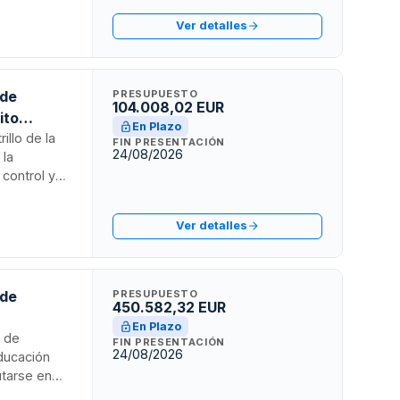
Sector
Ver detalles
 de
PRESUPUESTO
104.008,02 EUR
ito
En Plazo
illo de la
FIN PRESENTACIÓN
24/08/2026
 la
 control y
 subvención
Servicios
Ver detalles
os del Sector
 contratista
 de
PRESUPUESTO
450.582,32 EUR
En Plazo
n de
FIN PRESENTACIÓN
24/08/2026
educación
utarse en
centes del