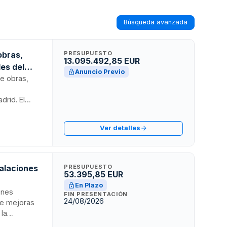
Búsqueda avanzada
obras,
PRESUPUESTO
13.095.492,85 EUR
les del
Anuncio Previo
de obras,
drid. El
s (excluidos
as públicas y
Ver detalles
a establecer
s a futuros
talaciones
PRESUPUESTO
53.395,85 EUR
En Plazo
ones
FIN PRESENTACIÓN
24/08/2026
ye mejoras
 la
mediante