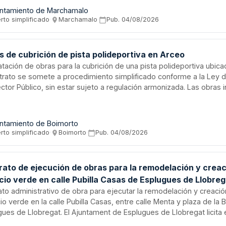
ado. El contrato incluye suministro de equipos, instalación de con
ntamiento de Marchamalo
a en marcha de los sistemas.
rto simplificado
·
Marchamalo
·
Pub.
04/08/2026
s de cubrición de pista polideportiva en Arceo
atación de obras para la cubrición de una pista polideportiva ubica
ntrato se somete a procedimiento simplificado conforme a la Ley 
ctor Público, sin estar sujeto a regulación armonizada. Las obras i
ración de estudio básico de seguridad y salud, así como estudio 
siduos de construcción y demolición según normativa vigente. Se 
ios sociales y ambientales transversales en la ejecución.
ntamiento de Boimorto
rto simplificado
·
Boimorto
·
Pub.
04/08/2026
rato de ejecución de obras para la remodelación y creac
cio verde en calle Pubilla Casas de Esplugues de Llobre
ato administrativo de obra para ejecutar la remodelación y creaci
o verde en la calle Pubilla Casas, entre calle Menta y plaza de la B
gues de Llobregat. El Ajuntament de Esplugues de Llobregat licita
nte procedimiento abierto según la Ley de Contratos del Sector Pú