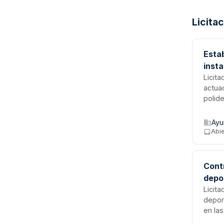
Licita
Esta
insta
Distr
Licita
actua
polide
objet
colegi
Ayu
zonas
Abi
criter
contr
Cont
depo
Licita
depor
en la
ilumi