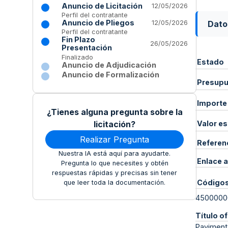
Anuncio de Licitación
12/05/2026
Perfil del contratante
Anuncio de Pliegos
Dato
12/05/2026
Perfil del contratante
Fin Plazo
26/05/2026
Presentación
Finalizado
Estado
Anuncio de Adjudicación
Anuncio de Formalización
Presupue
Importe
¿Tienes alguna pregunta sobre la
licitación?
Valor e
Realizar Pregunta
Referen
Nuestra IA está aquí para ayudarte.
Enlace a
Pregunta lo que necesites y obtén
respuestas rápidas y precisas sin tener
Código
que leer toda la documentación.
4500000
Título of
Paviment