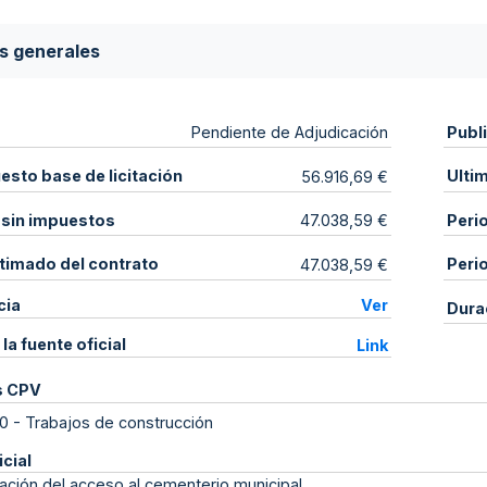
s generales
Publ
Pendiente de Adjudicación
sto base de licitación
Ulti
56.916,69 €
 sin impuestos
Peri
47.038,59 €
stimado del contrato
Peri
47.038,59 €
cia
Ver
Dura
 la fuente oficial
Link
s CPV
0
-
Trabajos de construcción
icial
ación del acceso al cementerio municipal