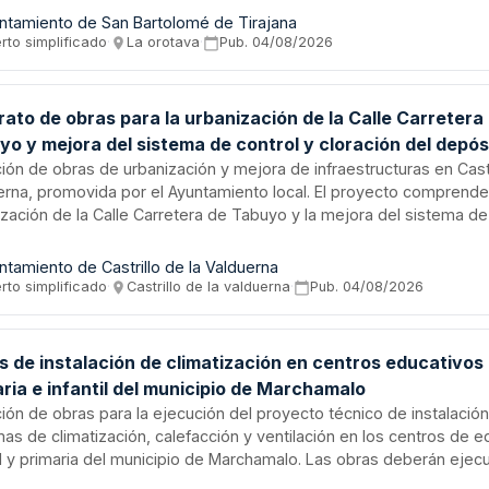
dimiento abierto simplificado conforme a la Ley de Contratos del 
ntamiento de San Bartolomé de Tirajana
o.
rto simplificado
·
La orotava
·
Pub.
04/08/2026
ato de obras para la urbanización de la Calle Carretera
o y mejora del sistema de control y cloración del depós
ador en Castrillo de la Valduerna
ción de obras de urbanización y mejora de infraestructuras en Castr
erna, promovida por el Ayuntamiento local. El proyecto comprende
ización de la Calle Carretera de Tabuyo y la mejora del sistema de
ción del depósito regulador de agua. La obra se financia mediante
 Diputación de León conforme al Plan de Infraestructuras, Obras y 
ntamiento de Castrillo de la Valduerna
l 2025. El régimen jurídico aplicable se ajusta a la Ley de Contrat
rto simplificado
·
Castrillo de la valduerna
·
Pub.
04/08/2026
o, siendo de carácter administrativo y requiriendo clasificación del
 grupo G, subgrupo 6, categoría b.
s de instalación de climatización en centros educativos
ria e infantil del municipio de Marchamalo
ción de obras para la ejecución del proyecto técnico de instalació
mas de climatización, calefacción y ventilación en los centros de 
til y primaria del municipio de Marchamalo. Las obras deberán ejec
dos no lectivos garantizando que no se alteren las actividades do