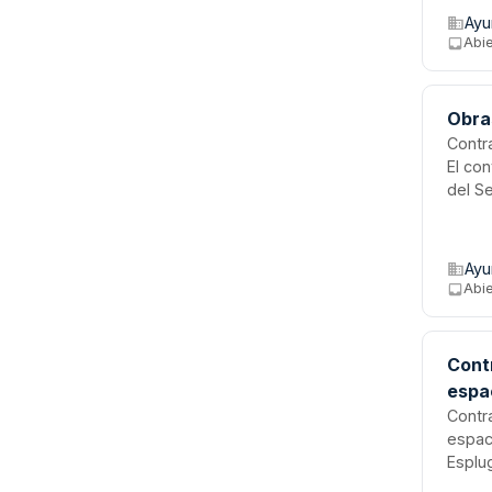
alumn
Ayu
puest
Abie
Obra
Contr
El co
del Se
elabo
de re
criter
Ayu
Abie
Cont
espa
Contr
espaci
Esplu
media