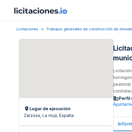
Licitaciones
Trabajos generales de construcción de inmueble
Licit
munic
Licitació
hormigón 
peatonal 
contratac
Perfil
Ayuntami
Lugar de ejecución
Zarzosa, La rioja, España
Infor