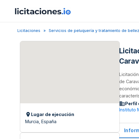
Licitaciones
Servicios de peluquería y tratamiento de belle
Licit
Carav
Licitació
de Carava
económico
caracterí
Perfil
Instituto
Lugar de ejecución
Murcia, España
Infor