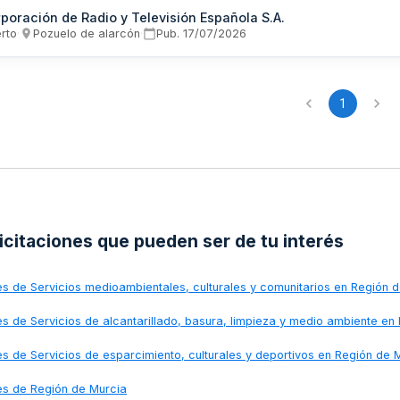
iencia demostrada en producciones de televisión y disponibilidad
poración de Radio y Televisión Española S.A.
sta ágil a las solicitudes de la productora.
erto
·
Pozuelo de alarcón
·
Pub.
17/07/2026
1
licitaciones que pueden ser de tu interés
nes de
Servicios medioambientales, culturales y comunitarios en Región 
nes de
Servicios de alcantarillado, basura, limpieza y medio ambiente en
nes de
Servicios de esparcimiento, culturales y deportivos en Región de 
nes de
Región de Murcia