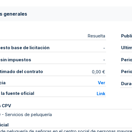
s generales
Publ
Resuelta
sto base de licitación
Ulti
-
 sin impuestos
Peri
-
stimado del contrato
Peri
0,00 €
cia
Ver
Dura
 la fuente oficial
Link
s CPV
0
-
Servicios de peluquería
icial
 de peluquería de señoras en el centro social de personas mayor