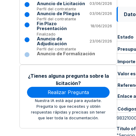
Anuncio de Licitación
03/06/2026
Perfil del contratante
Anuncio de Pliegos
Dato
03/06/2026
Perfil del contratante
Fin Plazo
18/06/2026
Presentación
Finalizado
Estado
Anuncio de
23/06/2026
Adjudicación
Presupue
Perfil del contratante
Anuncio de Formalización
Importe
Valor e
¿Tienes alguna pregunta sobre la
licitación?
Referen
Realizar Pregunta
Enlace a
Nuestra IA está aquí para ayudarte.
Pregunta lo que necesites y obtén
Código
respuestas rápidas y precisas sin tener
9832100
que leer toda la documentación.
Título of
"Servicio