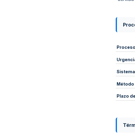
Proce
Proces
Urgenci
Sistema
Método 
Plazo d
Térm