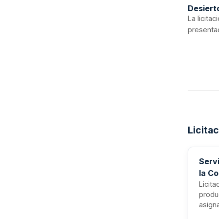
Desiert
La licita
presentad
Licita
Servi
la C
Licita
produ
asign
peluq