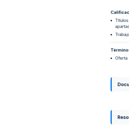
Califica
Título
apartad
Trabajo
Términos
Oferta
Doc
Reso