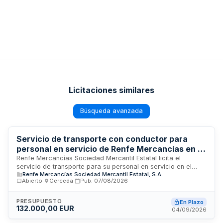
Licitaciones similares
Búsqueda avanzada
Servicio de transporte con conductor para
personal en servicio de Renfe Mercancías en el
área de A Coruña
Renfe Mercancías Sociedad Mercantil Estatal licita el
servicio de transporte para su personal en servicio en el
Renfe Mercancías Sociedad Mercantil Estatal, S.A.
área de A Coruña. El servicio comprende el desplazamiento
Abierto
·
Cerceda
·
Pub.
07/08/2026
mediante vehículos con conductor entre orígenes y destinos
predeterminados conforme a solicitudes de la empresa. Se
trata de una contratación no exclusiva regulada por la
PRESUPUESTO
En Plazo
132.000,00 EUR
normativa vigente en transporte de personas, cuya ejecución
04/09/2026
corresponde a la Dirección de Control de Gestión, Compras,