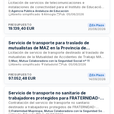
Puerta del Mar
Licitación de servicios de telecomunicaciones e
instalaciones de conectividad para el Instituto de Educación
Agencia Pública Andaluza de Educación
Secundaria Puerta del Mar, convocada por la Agencia
Abierto simplificado
·
Almogía
·
Pub.
05/08/2026
Pública Andaluza de Educación. El contrato incluye la
provisión y mantenimiento de infraestructuras de red, acceso
a internet y servicios telemáticos necesarios para el
PRESUPUESTO
En Plazo
19.139,40 EUR
funcionamiento integral del centro educativo, garantizando
20/08/2026
conectividad de calidad para actividades docentes,
administrativas y de gestión académica.
Servicio de transporte para traslado de
mutualistas de MAZ en la Provincia de
Valladolid
Licitación de servicio de transporte destinado al traslado de
mutualistas de la Mutualidad de Accidentes de Trabajo MAZ
Maz, Mutua Colaboradora con la Seguridad Social nº 11
M.C.S.S. número 11 en la Provincia de Valladolid. El contrato
Abierto simplificado
·
Valladolid
·
Pub.
05/08/2026
comprende la prestación de servicios de transporte
mediante vehículos convencionales no sanitarios, tales como
taxi, vehículos de transporte con conductor o equivalentes.
PRESUPUESTO
En Plazo
97.052,48 EUR
Se trata de un contrato de servicios con ejecución sucesiva
14/09/2026
y modalidad de precio unitario, sujeto al régimen jurídico de
la Ley de Contratos del Sector Público.
Servicio de transporte no sanitario de
trabajadores protegidos para FRATERNIDAD-
MUPRESPA en Granada
Contratación del servicio de transporte no sanitario
destinado a trabajadores protegidos de FRATERNIDAD-
Fraternidad Muprespa, Mutua Colaboradora con la Seguridad Social nº 275
MUPRESPA en la provincia de Granada. El adjudicatario