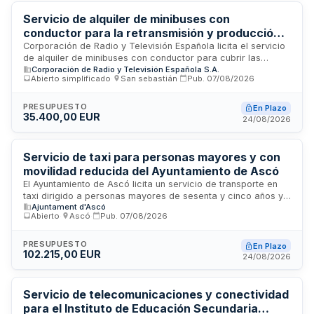
Sistemas y Empresas Participadas.
Servicio de alquiler de minibuses con
conductor para la retransmisión y producción
del Festival de Cine de San Sebastián 2026 por
Corporación de Radio y Televisión Española licita el servicio
de alquiler de minibuses con conductor para cubrir las
Corporación de Radio y Televisión Española
Corporación de Radio y Televisión Española S.A.
necesidades de transporte de personal, actores e invitados
Abierto simplificado
·
San sebastián
·
Pub.
07/08/2026
durante la retransmisión y producción de programas del
Festival de Cine de San Sebastián. El servicio comprende tres
operativos: uno para la cobertura general del festival, otro
PRESUPUESTO
En Plazo
35.400,00 EUR
para el operativo del evento y un tercero para el Telediario.
24/08/2026
Los vehículos prestarán servicio en la ciudad de San
Sebastián y alrededores, con salida y llegada desde Madrid,
en jornadas de doce horas.
Servicio de taxi para personas mayores y con
movilidad reducida del Ayuntamiento de Ascó
El Ayuntamiento de Ascó licita un servicio de transporte en
taxi dirigido a personas mayores de sesenta y cinco años y
Ajuntament d'Ascó
a aquellas con movilidad reducida que requieren
Abierto
·
Ascó
·
Pub.
07/08/2026
desplazamientos dentro del municipio. El servicio será
prestado por una única empresa bajo un régimen integral y
coordinado, garantizando la continuidad en la prestación y la
PRESUPUESTO
En Plazo
102.215,00 EUR
gestión unitaria de rutas y horarios. La empresa adjudicataria
24/08/2026
deberá disponer de los medios humanos y materiales
necesarios para atender las demandas del servicio de
conformidad con lo establecido en el pliego de
Servicio de telecomunicaciones y conectividad
prescripciones técnicas.
para el Instituto de Educación Secundaria