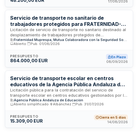
48.200,00 EUR
experiencia profesional de empresa especializada, al
17/08/2026
carecer el consistorio de los medios materiales necesarios.
La adjudicación se realizará mediante procedimiento abierto
simplificado sumario, aplicando criterios de mejor relación
Servicio de transporte no sanitario de
calidad-precio.
trabajadores protegidos para FRATERNIDAD-
MUPRESPA en Valencia
Licitación de servicio de transporte no sanitario destinado al
desplazamiento de trabajadores protegidos de
Fraternidad Muprespa, Mutua Colaboradora con la Seguridad Social nº 275
FRATERNIDAD-MUPRESPA en la provincia de Valencia. El
Abierto
·
Pub.
01/08/2026
adjudicatario deberá garantizar la disponibilidad de medios
humanos y materiales con las acreditaciones, permisos y
formación requerida, incluyendo conducción segura y
PRESUPUESTO
En Plazo
864.000,00 EUR
técnicas de eficiencia. El contrato se ejecuta en modalidad
08/09/2026
llave en mano, siendo responsabilidad del contratista todos
los aspectos laborales, administrativos y de seguridad
inherentes a la prestación.
Servicio de transporte escolar en centros
educativos de la Agencia Pública Andaluza de
Educación
Licitación pública para la contratación del servicio de
transporte escolar en centros educativos gestionados por la
Agencia Pública Andaluza de Educación
Agencia Pública Andaluza de Educación. El contrato incluye
Abierto simplificado
·
Albánchez
·
Pub.
31/07/2026
el desplazamiento de estudiantes entre domicilios y centros
educativos, garantizando seguridad y cumplimiento de
normativa de transporte de menores. La Agencia Pública
PRESUPUESTO
Cierra en 5 días
15.309,00 EUR
Andaluza de Educación busca adjudicar este servicio a
14/08/2026
empresas especializadas en transporte escolar con
experiencia en rutas educativas y cumplimiento de
estándares de seguridad infantil.