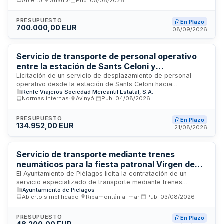
Abierto
·
Guadix
·
Pub.
05/08/2026
deberá disponer de organización y medios suficientes para
la ejecución del servicio, garantizando que el personal
cuente con las acreditaciones exigidas, permisos de
PRESUPUESTO
En Plazo
700.000,00 EUR
circulación y formación en conducción sostenible y segura.
08/09/2026
El contrato se realiza en modalidad llave en mano, siendo
responsabilidad del contratista la gestión integral de los
recursos humanos y materiales necesarios.
Servicio de transporte de personal operativo
entre la estación de Sants Celoni y
establecimientos hoteleros - Renfe Viajeros
Licitación de un servicio de desplazamiento de personal
operativo desde la estación de Sants Celoni hacia
Renfe Viajeros Sociedad Mercantil Estatal, S.A.
establecimientos hoteleros y otros destinos, así como los
Normas internas
·
Avinyó
·
Pub.
04/08/2026
trayectos de retorno. El contrato se ejecutará mediante
precios unitarios según origen, destino, horario y número de
servicios estimados. Renfe Viajeros S.M.E., S.A. es la entidad
PRESUPUESTO
En Plazo
134.952,00 EUR
adjudicadora, siendo responsable del seguimiento la
21/08/2026
Gerencia de Recursos Humanos de la Dirección de Rodalies
de Catalunya. El importe estimado del contrato es de ciento
treinta y cuatro mil novecientos cincuenta y dos euros sin
Servicio de transporte mediante trenes
IVA.
neumáticos para la fiesta patronal Virgen de
Valencia y traslado de pasajeros entre Renedo
El Ayuntamiento de Piélagos licita la contratación de un
servicio especializado de transporte mediante trenes
y Quijano durante el período navideño -
Ayuntamiento de Piélagos
neumáticos destinado a facilitar el acceso a la fiesta
Ayuntamiento de Piélagos
Abierto simplificado
·
Ribamontán al mar
·
Pub.
03/08/2026
patronal Virgen de Valencia y al traslado de pasajeros entre
Renedo y Quijano durante la temporada navideña de 2026 y
2027. Se trata de prestaciones específicas que requieren
PRESUPUESTO
En Plazo