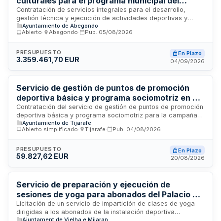
culturales para el programa municipal del
Ayuntamiento de Abegondo
Contratación de servicios integrales para el desarrollo,
gestión técnica y ejecución de actividades deportivas y
Ayuntamiento de Abegondo
culturales en el municipio de Abegondo. Los servicios
Abierto
·
Abegondo
·
Pub.
05/08/2026
incluyen la implantación, coordinación, evaluación y
promoción de actividades extraescolares, escuelas
deportivas y programas culturales en instalaciones
PRESUPUESTO
En Plazo
3.359.461,70 EUR
municipales y centros educativos públicos. El contratista será
04/09/2026
responsable de la organización completa de la oferta
deportiva y cultural municipal.
Servicio de gestión de puntos de promoción
deportiva básica y programa sociomotriz en el
municipio de Tijarafe
Contratación del servicio de gestión de puntos de promoción
deportiva básica y programa sociomotriz para la campaña
Ayuntamiento de Tijarafe
2026-2027 en el municipio de Tijarafe. El contrato incluye la
Abierto simplificado
·
Tijarafe
·
Pub.
04/08/2026
organización y ejecución de actividades deportivas básicas
y programas de educación sociomotriz dirigidos a la
población local, con gestión de instalaciones, personal
PRESUPUESTO
En Plazo
59.827,62 EUR
especializado, registro de actividades y presentación de
20/08/2026
informes de temporada. El organismo contratante es el
Ayuntamiento de Tijarafe.
Servicio de preparación y ejecución de
sesiones de yoga para abonados del Palacio de
Hielo municipal
Licitación de un servicio de impartición de clases de yoga
dirigidas a los abonados de la instalación deportiva
Ajuntament de Vielha e Mijaran
municipal Palacio de Hielo. El contrato incluye la preparación