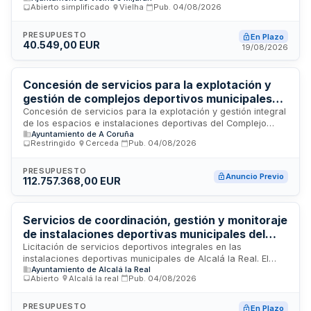
Abierto simplificado
·
Vielha
·
Pub.
04/08/2026
y ejecución de sesiones de una hora diaria en horario de
mañana o tarde, estructuradas en fases de calentamiento,
realización de la actividad y estiramientos pasivos. El
PRESUPUESTO
En Plazo
40.549,00 EUR
servicio se desarrollará durante los cursos escolares
19/08/2026
especificados mediante un procedimiento de adjudicación
abierto simplificado basado en el criterio de mejor relación
calidad-precio.
Concesión de servicios para la explotación y
gestión de complejos deportivos municipales
en A Coruña
Concesión de servicios para la explotación y gestión integral
de los espacios e instalaciones deportivas del Complejo
Ayuntamiento de A Coruña
Deportivo de San Diego y del Complejo Deportivo de
Restringido
·
Cerceda
·
Pub.
04/08/2026
Castrillón, ubicados en A Coruña. La concesión incluye la
administración, mantenimiento, operación y comercialización
de todos los servicios deportivos y recreativos que se
PRESUPUESTO
Anuncio Previo
112.757.368,00 EUR
desarrollan en ambas instalaciones. El órgano contratante es
la Junta de Gobierno del Ayuntamiento de A Coruña, que
busca garantizar la explotación eficiente de estas
infraestructuras públicas mediante un concesionario privado.
Servicios de coordinación, gestión y monitoraje
El contrato se rige por la Directiva 2014/23/UE relativa a la
de instalaciones deportivas municipales del
adjudicación de contratos de concesión.
Ayuntamiento de Alcalá la Real
Licitación de servicios deportivos integrales en las
instalaciones deportivas municipales de Alcalá la Real. El
Ayuntamiento de Alcalá la Real
contrato incluye coordinación de instalaciones, plan local de
Abierto
·
Alcalá la real
·
Pub.
04/08/2026
deporte base, monitoraje deportivo uni y multidisciplinar,
atención al público y servicios en aldeas. Se requiere gestión
completa de espacios deportivos, organización de escuelas
PRESUPUESTO
En Plazo