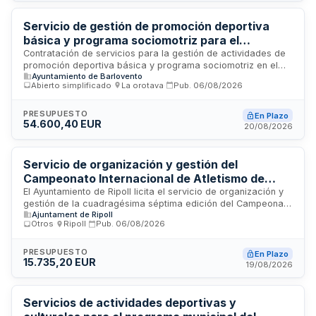
Servicio de gestión de promoción deportiva
básica y programa sociomotriz para el
Ayuntamiento de Barlovento
Contratación de servicios para la gestión de actividades de
promoción deportiva básica y programa sociomotriz en el
Ayuntamiento de Barlovento
municipio de Barlovento. El servicio comprende la prestación
Abierto simplificado
·
La orotava
·
Pub.
06/08/2026
de técnicos deportivos cualificados para impartir
actividades de iniciación y práctica deportiva multidisciplinar
dirigidas a población de edad escolar, conforme a los
PRESUPUESTO
En Plazo
54.600,40 EUR
convenios suscritos entre el Ayuntamiento de Barlovento y el
20/08/2026
Cabildo Insular de La Palma. La adjudicación se realizará
mediante procedimiento abierto simplificado abreviado con
un único criterio de selección.
Servicio de organización y gestión del
Campeonato Internacional de Atletismo de
Fondo del Ripollès 2026 - Ayuntamiento de
El Ayuntamiento de Ripoll licita el servicio de organización y
gestión de la cuadragésima séptima edición del Campeonato
Ripoll
Ajuntament de Ripoll
Internacional de Atletismo de Fondo del Ripollès, que
Otros
·
Ripoll
·
Pub.
06/08/2026
comprende tres pruebas de running: media maratón de
veintiuno kilómetros, carrera de diez kilómetros y prueba de
cinco kilómetros. El adjudicatario será responsable de la
PRESUPUESTO
En Plazo
15.735,20 EUR
gestión integral del evento, incluyendo inscripciones,
19/08/2026
promoción, cobertura sanitaria, coordinación con el
ayuntamiento, seguridad, control de voluntarios y puntos de
avituallamiento, así como la comunicación mediante web y
Servicios de actividades deportivas y
correo electrónico a participantes.