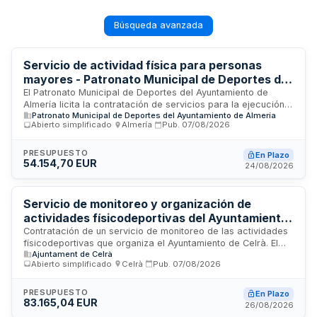
Búsqueda avanzada
Servicio de actividad física para personas
mayores - Patronato Municipal de Deportes del
Ayuntamiento de Almería
El Patronato Municipal de Deportes del Ayuntamiento de
Almería licita la contratación de servicios para la ejecución
Patronato Municipal de Deportes del Ayuntamiento de Almería
del Programa Actividad Física Municipal dirigido a personas
Abierto simplificado
·
Almería
·
Pub.
07/08/2026
mayores, denominado Mayores en Forma. El contrato
comprende la prestación de servicios de actividades físicas
adaptadas para la población senior municipal, con
PRESUPUESTO
En Plazo
54.154,70 EUR
responsabilidad técnica y operativa del licitador en el
24/08/2026
desarrollo de las actividades. La Administración asume la
responsabilidad de las instalaciones, suministros y dotación
de material higiénico-sanitario.
Servicio de monitoreo y organización de
actividades físicodeportivas del Ayuntamiento
de Celrà
Contratación de un servicio de monitoreo de las actividades
físicodeportivas que organiza el Ayuntamiento de Celrà. El
Ajuntament de Celrà
servicio tiene una duración inicial de dos años, prorrogables
Abierto simplificado
·
Celrà
·
Pub.
07/08/2026
hasta un máximo de cuatro años, y se prestará durante el
período del curso escolar conforme al calendario
establecido por el área de deportes municipal. La prestación
PRESUPUESTO
En Plazo
83.165,04 EUR
incluye la totalidad de costos directos e indirectos
26/08/2026
necesarios para la ejecución del servicio.