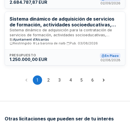
2.684.787,87 EUR
deportivas municipales, prestación de servicios de
02/09/2026
socorrismo y coordinación administrativa de todas las
actividades deportivas del municipio.
Sistema dinámico de adquisición de servicios
de formación, actividades socioeducativas,
talleres y cursos del Ayuntamiento de Alcarràs
Sistema dinámico de adquisición para la contratación de
servicios de formación, actividades socioeducativas,
Ajuntament d'Alcarràs
talleres y cursos organizados por el Ayuntamiento de
Restringido
·
La baronia de rialb
·
Pub.
03/08/2026
Alcarràs. Se establece un marco de colaboración con
empresas proveedoras para la prestación de servicios
formativos y educativos dirigidos a la comunidad local, con
PRESUPUESTO
En Plazo
1.250.000,00 EUR
diferentes categorías de contratación específica según las
02/08/2028
necesidades municipales. Los servicios incluyen actividades
de carácter educativo, social, cultural, deportivo y
comunitario adaptados a diversos públicos y objetivos.
1
2
3
4
5
6
Otras licitaciones que pueden ser de tu interés