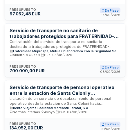
mediante vehículos convencionales no sanitarios, tales como
taxi, vehículos de transporte con conductor o equivalentes.
PRESUPUESTO
En Plazo
97.052,48 EUR
Se trata de un contrato de servicios con ejecución sucesiva
14/09/2026
y modalidad de precio unitario, sujeto al régimen jurídico de
la Ley de Contratos del Sector Público.
Servicio de transporte no sanitario de
trabajadores protegidos para FRATERNIDAD-
MUPRESPA en Granada
Contratación del servicio de transporte no sanitario
destinado a trabajadores protegidos de FRATERNIDAD-
Fraternidad Muprespa, Mutua Colaboradora con la Seguridad Social nº 275
MUPRESPA en la provincia de Granada. El adjudicatario
Abierto
·
Guadix
·
Pub.
05/08/2026
deberá disponer de organización y medios suficientes para
la ejecución del servicio, garantizando que el personal
cuente con las acreditaciones exigidas, permisos de
PRESUPUESTO
En Plazo
700.000,00 EUR
circulación y formación en conducción sostenible y segura.
08/09/2026
El contrato se realiza en modalidad llave en mano, siendo
responsabilidad del contratista la gestión integral de los
recursos humanos y materiales necesarios.
Servicio de transporte de personal operativo
entre la estación de Sants Celoni y
establecimientos hoteleros - Renfe Viajeros
Licitación de un servicio de desplazamiento de personal
operativo desde la estación de Sants Celoni hacia
Renfe Viajeros Sociedad Mercantil Estatal, S.A.
establecimientos hoteleros y otros destinos, así como los
Normas internas
·
Avinyó
·
Pub.
04/08/2026
trayectos de retorno. El contrato se ejecutará mediante
precios unitarios según origen, destino, horario y número de
servicios estimados. Renfe Viajeros S.M.E., S.A. es la entidad
PRESUPUESTO
En Plazo
134.952,00 EUR
adjudicadora, siendo responsable del seguimiento la
21/08/2026