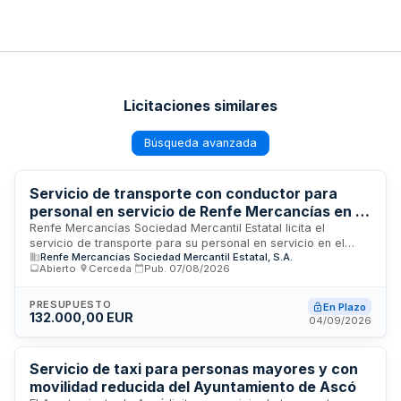
Licitaciones similares
Búsqueda avanzada
Servicio de transporte con conductor para
personal en servicio de Renfe Mercancías en el
área de A Coruña
Renfe Mercancías Sociedad Mercantil Estatal licita el
servicio de transporte para su personal en servicio en el
Renfe Mercancías Sociedad Mercantil Estatal, S.A.
área de A Coruña. El servicio comprende el desplazamiento
Abierto
·
Cerceda
·
Pub.
07/08/2026
mediante vehículos con conductor entre orígenes y destinos
predeterminados conforme a solicitudes de la empresa. Se
trata de una contratación no exclusiva regulada por la
PRESUPUESTO
En Plazo
132.000,00 EUR
normativa vigente en transporte de personas, cuya ejecución
04/09/2026
corresponde a la Dirección de Control de Gestión, Compras,
Sistemas y Empresas Participadas.
Servicio de taxi para personas mayores y con
movilidad reducida del Ayuntamiento de Ascó