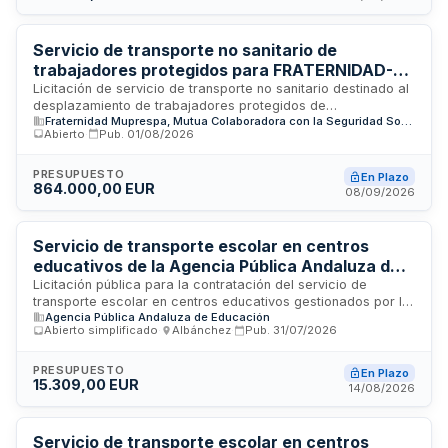
Gerencia de Recursos Humanos de la Dirección de Rodalies
de Catalunya. El importe estimado del contrato es de ciento
treinta y cuatro mil novecientos cincuenta y dos euros sin
Servicio de transporte no sanitario de
IVA.
trabajadores protegidos para FRATERNIDAD-
MUPRESPA en Valencia
Licitación de servicio de transporte no sanitario destinado al
desplazamiento de trabajadores protegidos de
Fraternidad Muprespa, Mutua Colaboradora con la Seguridad Social nº 275
FRATERNIDAD-MUPRESPA en la provincia de Valencia. El
Abierto
·
Pub.
01/08/2026
adjudicatario deberá garantizar la disponibilidad de medios
humanos y materiales con las acreditaciones, permisos y
formación requerida, incluyendo conducción segura y
PRESUPUESTO
En Plazo
864.000,00 EUR
técnicas de eficiencia. El contrato se ejecuta en modalidad
08/09/2026
llave en mano, siendo responsabilidad del contratista todos
los aspectos laborales, administrativos y de seguridad
inherentes a la prestación.
Servicio de transporte escolar en centros
educativos de la Agencia Pública Andaluza de
Educación
Licitación pública para la contratación del servicio de
transporte escolar en centros educativos gestionados por la
Agencia Pública Andaluza de Educación
Agencia Pública Andaluza de Educación. El contrato incluye
Abierto simplificado
·
Albánchez
·
Pub.
31/07/2026
el desplazamiento de estudiantes entre domicilios y centros
educativos, garantizando seguridad y cumplimiento de
normativa de transporte de menores. La Agencia Pública
PRESUPUESTO
En Plazo
15.309,00 EUR
Andaluza de Educación busca adjudicar este servicio a
14/08/2026
empresas especializadas en transporte escolar con
experiencia en rutas educativas y cumplimiento de
estándares de seguridad infantil.
Servicio de transporte escolar en centros