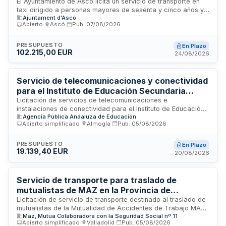
El Ayuntamiento de Ascó licita un servicio de transporte en
taxi dirigido a personas mayores de sesenta y cinco años y
Ajuntament d'Ascó
a aquellas con movilidad reducida que requieren
Abierto
·
Ascó
·
Pub.
07/08/2026
desplazamientos dentro del municipio. El servicio será
prestado por una única empresa bajo un régimen integral y
coordinado, garantizando la continuidad en la prestación y la
PRESUPUESTO
En Plazo
102.215,00 EUR
gestión unitaria de rutas y horarios. La empresa adjudicataria
24/08/2026
deberá disponer de los medios humanos y materiales
necesarios para atender las demandas del servicio de
conformidad con lo establecido en el pliego de
Servicio de telecomunicaciones y conectividad
prescripciones técnicas.
para el Instituto de Educación Secundaria
Puerta del Mar
Licitación de servicios de telecomunicaciones e
instalaciones de conectividad para el Instituto de Educación
Agencia Pública Andaluza de Educación
Secundaria Puerta del Mar, convocada por la Agencia
Abierto simplificado
·
Almogía
·
Pub.
05/08/2026
Pública Andaluza de Educación. El contrato incluye la
provisión y mantenimiento de infraestructuras de red, acceso
a internet y servicios telemáticos necesarios para el
PRESUPUESTO
En Plazo
19.139,40 EUR
funcionamiento integral del centro educativo, garantizando
20/08/2026
conectividad de calidad para actividades docentes,
administrativas y de gestión académica.
Servicio de transporte para traslado de
mutualistas de MAZ en la Provincia de
Valladolid
Licitación de servicio de transporte destinado al traslado de
mutualistas de la Mutualidad de Accidentes de Trabajo MAZ
Maz, Mutua Colaboradora con la Seguridad Social nº 11
M.C.S.S. número 11 en la Provincia de Valladolid. El contrato
Abierto simplificado
·
Valladolid
·
Pub.
05/08/2026
comprende la prestación de servicios de transporte