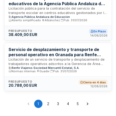
educativos de la Agencia Pública Andaluza de
Educación
Licitación pública para la contratación del servicio de
transporte escolar en centros educativos gestionados por la
Agencia Pública Andaluza de Educación
Agencia Pública Andaluza de Educación. El servicio
Abierto simplificado
·
Albánchez
·
Pub.
31/07/2026
comprende el desplazamiento de alumnado entre sus
domicilios y los centros escolares, así como actividades
educativas complementarias. La Agencia Pública Andaluza
PRESUPUESTO
En Plazo
38.409,00 EUR
de Educación, organismo responsable de la gestión
14/08/2026
educativa en Andalucía, requiere empresas especializadas
en transporte de escolares que garanticen seguridad,
puntualidad y cumplimiento de la normativa vigente de
Servicio de desplazamiento y transporte de
transporte de menores.
personal operativo en Granada para Renfe
Viajeros
Licitación de un servicio de transporte y desplazamiento de
trabajadores operativos adscritos a la Gerencia de Área
Renfe Viajeros Sociedad Mercantil Estatal, S.A.
Servicios Comerciales Sur de Renfe Viajeros en el ámbito de
Normas internas
·
Guadix
·
Pub.
31/07/2026
Granada. El servicio comprende la recogida y traslado de
personal según trayectos definidos y otras necesidades del
servicio ferroviario que se requieran, con una duración
PRESUPUESTO
Cierra en 4 días
20.788,00 EUR
prevista de doce meses a partir de octubre de dos mil
12/08/2026
veintiséis.
1
2
3
4
5