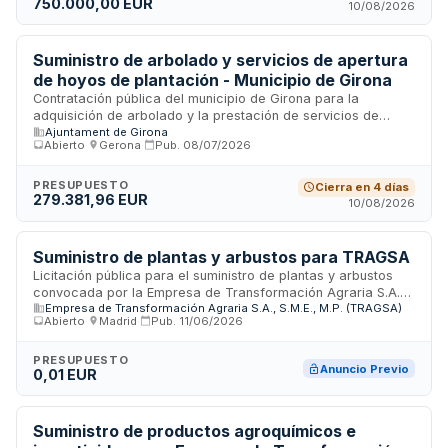
750.000,00 EUR
desarrollo de actividades de formación profesional y
10/08/2026
capacitación laboral en la ciudad de Móstoles. Esta
modalidad de contratación permite garantizar la
disponibilidad continua de suministros a través de múltiples
Suministro de arbolado y servicios de apertura
proveedores.
de hoyos de plantación - Municipio de Girona
Contratación pública del municipio de Girona para la
adquisición de arbolado y la prestación de servicios de
Ajuntament de Girona
apertura de hoyos de plantación. El contrato incluye el
Abierto
·
Gerona
·
Pub.
08/07/2026
suministro de árboles y los trabajos de instalación
necesarios para su plantación en el término municipal. Se
trata de un contrato de suministramiento con servicios
PRESUPUESTO
Cierra en 4 días
279.381,96 EUR
accesorios de colocación e instalación, sujeto a la Ley de
10/08/2026
Contratos del Sector Público y normativa sectorial aplicable.
Suministro de plantas y arbustos para TRAGSA
Licitación pública para el suministro de plantas y arbustos
convocada por la Empresa de Transformación Agraria S.A.
Empresa de Transformación Agraria S.A., S.M.E., M.P. (TRAGSA)
(TRAGSA). El contrato, en fase de preselección, tiene como
Abierto
·
Madrid
·
Pub.
11/06/2026
objeto la adquisición de vegetales ornamentales y de
jardinería para proyectos de transformación agraria y
gestión ambiental. Se trata de un suministro de productos
PRESUPUESTO
Anuncio Previo
0,01 EUR
hortícolas vivos destinados a trabajos de revegetación,
restauración paisajística o proyectos de mejora ambiental
que ejecuta la empresa contratante a nivel nacional.
Suministro de productos agroquímicos e