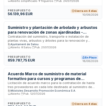
Abierto simplificado
·
Trigueros
·
Pub.
24/07/2026
Territorial de Agricultura, Pesca, Agua y Desarrollo Rural en
Huelva. El contrato comprende el suministro e instalación de
elementos relacionados con infraestructuras hidráulicas y
PRESUPUESTO
Cierra en 4 días
56.139,96 EUR
acondicionamiento de terrenos, destinados a mejorar las
10/08/2026
capacidades de distribución de agua y gestión de recursos
hídricos en áreas de competencia agraria y rural. El importe
de adjudicación asciende a treinta y dos mil euros
Suministro y plantación de arbolado y arbustos
aproximadamente.
para renovación de zonas ajardinadas -
Ayuntamiento de Salou
Contratación del suministro, transporte e instalación de
plantas vivas, arbustos y árboles para la renovación y
Ajuntament de Salou
mejora estética de diferentes espacios verdes municipales.
Abierto
·
Salou
·
Pub.
21/07/2026
El proyecto abarca dos anualidades y contempla la
eliminación de vegetación en mal estado, la sustitución de
sustrato y la plantación de nueva arboleda mediante trabajos
PRESUPUESTO
En Plazo
859.787,75 EUR
de instalación de riego en el municipio de Salou.
18/08/2026
Acuerdo Marco de suministro de material
formativo para cursos y programas de
capacitación - Móstoles Desarrollo
Licitación de acuerdo marco para la contratación de hasta
tres proveedores en cada lote destinado al suministro de
Móstoles Desarrollo Promoción Económica S.A.
material necesario para la impartición de cursos y
Abierto
·
Pub.
12/07/2026
programas formativos organizados por Móstoles Desarrollo
Promoción Económica. El acuerdo cubre la provisión de
recursos y equipamiento educativo requeridos para el
PRESUPUESTO
Cierra en 4 días