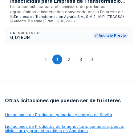
insecticidas para Empresa de Transformación
Agraria
Licitación pública para el suministro de productos
agroquímicos e insecticidas convocada por la Empresa de
Empresa de Transformación Agraria S.A., S.M.E., M.P. (TRAGSA)
Transformación Agraria S.A., S.M.E., M.P. (TRAGSA). Se trata
Abierto
·
Madrid
·
Pub.
11/06/2026
de una adquisición de insumos químicos destinados a
tratamientos fitosanitarios y control de plagas en actividades
de transformación y gestión agraria. Esta convocatoria se
PRESUPUESTO
Anuncio Previo
0,01 EUR
encuentra en fase de precontractación, con un presupuesto
inicial de referencia. El contrato busca garantizar el
abastecimiento de productos de protección vegetal de
calidad que cumplan con la normativa vigente en materia de
seguridad y medio ambiente.
1
2
3
Otras licitaciones que pueden ser de tu interés
Licitaciones de
Productos primarios y energía en Sevilla
Licitaciones de
Productos de la agricultura, ganadería, pesca,
silvicultura y productos afines en Andalucía