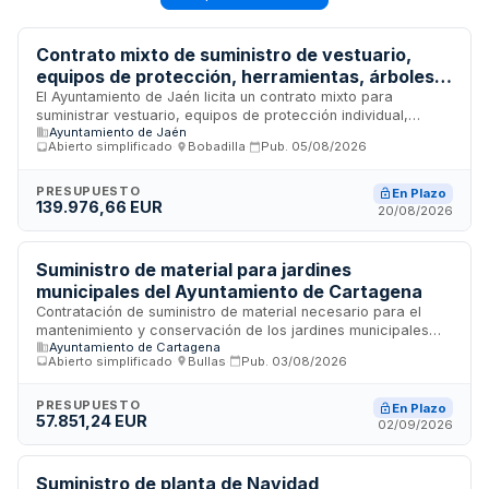
Contrato mixto de suministro de vestuario,
equipos de protección, herramientas, árboles,
flores y alquiler de maquinaria y vehículos para
El Ayuntamiento de Jaén licita un contrato mixto para
suministrar vestuario, equipos de protección individual,
reforestación urbana del Ayuntamiento de
Ayuntamiento de Jaén
herramientas, materiales, árboles, flores de temporada, así
Jaén
Abierto simplificado
·
Bobadilla
·
Pub.
05/08/2026
como alquiler de maquinaria, contenedores, camiones y
vehículos necesarios para ejecutar el proyecto de
reforestación urbana de la ciudad incluido en el Plan de
PRESUPUESTO
En Plazo
139.976,66 EUR
Fomento del Empleo Agrario 2025. El contrato tiene duración
20/08/2026
de diez meses y se estructura en seis lotes independientes.
Suministro de material para jardines
municipales del Ayuntamiento de Cartagena
Contratación de suministro de material necesario para el
mantenimiento y conservación de los jardines municipales
Ayuntamiento de Cartagena
del Ayuntamiento de Cartagena. El contrato comprende
Abierto simplificado
·
Bullas
·
Pub.
03/08/2026
diversos materiales y productos de vivero agrupados en
subfamilias, con una duración de un año o hasta agotar el
importe adjudicado. La contratación busca garantizar el
PRESUPUESTO
En Plazo
57.851,24 EUR
control de los suministros a todos los niveles, lograr
02/09/2026
economía de escala y uniformidad en los materiales
proporcionados.
Suministro de planta de Navidad