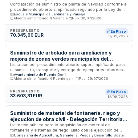
Contratación de suministro de planta de Navidad conforme al
procedimiento abierto simplificado regulado por la Ley de
Escuela Municipal de Jardineria y Paisaje
Contratos del Sector Público. El objeto del contrato se
Abierto simplificado
·
Valencia
·
Pub.
30/07/2026
especifica en el Anexo I del pliego de cláusulas
administrativas particulares y en el pliego de prescripciones
técnicas. La duración, plazo de entrega y demás
PRESUPUESTO
En Plazo
70.345,60 EUR
condiciones de ejecución constan en la documentación del
11/09/2026
procedimiento de licitación.
Suministro de arbolado para ampliación y
mejora de zonas verdes municipales del
Ayuntamiento de Puente Genil
Licitación por procedimiento abierto supersimplificado para
el suministro, transporte y entrega de ejemplares arbóreos
Ayuntamiento de Puente Genil
destinados a ampliar y mejorar las zonas verdes municipales
Abierto simplificado
·
Puente genil
·
Pub.
29/07/2026
del Ayuntamiento de Puente Genil. Los árboles deben reunir
dimensiones, características morfológicas y condiciones de
calidad específicas, presentar adecuado estado vegetativo,
PRESUPUESTO
En Plazo
33.603,31 EUR
correcto desarrollo radicular y encontrarse libres de plagas,
12/08/2026
enfermedades y daños. La actuación responde a la voluntad
municipal de incrementar la cobertura vegetal, mejorar la
calidad ambiental y paisajística, aumentar la superficie de
Suministro de material de fontanería, riego y
sombra disponible y contribuir a la adaptación al cambio
ejecución de obra civil - Delegación Territorial
climático.
de Agricultura, Pesca, Agua y Desarrollo Rural
Licitación pública para la adquisición de material de
fontanería y sistemas de riego, junto con la ejecución de
en Huelva
Consejeria de Agricultura, Ganadería, Pesca y Desarrollo Sostenible
trabajos de obra civil, convocada por la Delegación