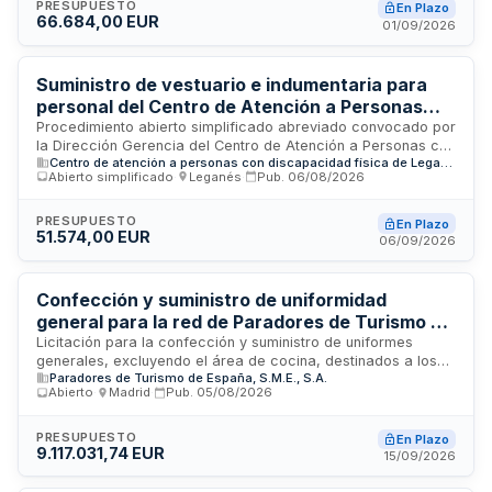
se confeccionarán conforme a las especificaciones
PRESUPUESTO
En Plazo
66.684,00 EUR
técnicas establecidas en la Resolución de 2 de octubre de
01/09/2026
2013, relativa al uniforme de trabajo de los funcionarios de la
Escala de Agentes Medioambientales. El contratista deberá
garantizar el suministro durante toda la vigencia del contrato
Suministro de vestuario e indumentaria para
a los precios unitarios adjudicados.
personal del Centro de Atención a Personas
con Discapacidad Física de Leganés
Procedimiento abierto simplificado abreviado convocado por
la Dirección Gerencia del Centro de Atención a Personas con
Centro de atención a personas con discapacidad física de Leganés (IMSERSO-CAMF)
Discapacidad Física de Leganés para la adquisición de
Abierto simplificado
·
Leganés
·
Pub.
06/08/2026
vestuario destinado al personal que trabaja en el centro. El
suministro se regirá por precios unitarios estimados según
consumo previsto durante la vigencia del contrato. Las
PRESUPUESTO
En Plazo
51.574,00 EUR
prendas deberán embalarse en cajas de cartón reciclado
06/09/2026
como condición especial de ejecución medioambiental. La
solvencia técnica se acreditará mediante referencias de
suministros similares de los últimos tres años.
Confección y suministro de uniformidad
general para la red de Paradores de Turismo de
España
Licitación para la confección y suministro de uniformes
generales, excluyendo el área de cocina, destinados a los
Paradores de Turismo de España, S.M.E., S.A.
99 establecimientos de Paradores de Turismo de España,
Abierto
·
Madrid
·
Pub.
05/08/2026
S.M.E., S.A. El contratista deberá encargarse de todas las
fases: toma de tallas, diseño, patronaje, confección,
embalaje y transporte a toda la red. El contrato incluye el
PRESUPUESTO
En Plazo
9.117.031,74 EUR
mantenimiento de stock mínimo suficiente para atender
15/09/2026
reposiciones ordinarias sin riesgo de rotura, así como la
entrega de informes anuales sobre pedidos realizados.