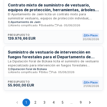
Contrato mixto de suministro de vestuario,
equipos de protección, herramientas, árboles,
flores y alquiler de maquinaria y vehículos para
El Ayuntamiento de Jaén licita un contrato mixto para
suministrar vestuario, equipos de protección individual,
reforestación urbana del Ayuntamiento de
Ayuntamiento de Jaén
herramientas, materiales, árboles, flores de temporada, así
Jaén
Abierto simplificado
·
Bobadilla
·
Pub.
05/08/2026
como alquiler de maquinaria, contenedores, camiones y
vehículos necesarios para ejecutar el proyecto de
reforestación urbana de la ciudad incluido en el Plan de
PRESUPUESTO
En Plazo
139.976,66 EUR
Fomento del Empleo Agrario 2025. El contrato tiene duración
20/08/2026
de diez meses y se estructura en seis lotes independientes.
Suministro de vestuario de intervención en
fuegos forestales para el Departamento de
Medio Natural y Agricultura de la Diputación
La Diputación Foral de Bizkaia licita el suministro de vestuario
especializado para intervención en fuegos forestales
Foral de Bizkaia
Diputación Foral de Bizkaia
destinado al personal adscrito al Departamento de Medio
Abierto simplificado
·
Bilbo
·
Pub.
05/08/2026
Natural y Agricultura. El contrato incluye la provisión de
prendas de protección y equipamiento textil necesario para
garantizar la seguridad del personal en labores de extinción
PRESUPUESTO
En Plazo
55.900,00 EUR
y control de incendios forestales en el territorio histórico de
21/08/2026
Bizkaia.
1
2
3
4
5
…
9