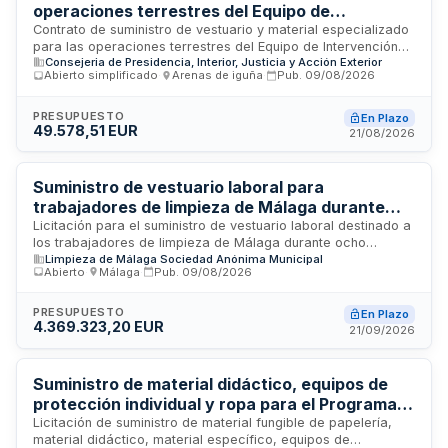
operaciones terrestres del Equipo de
Intervención de Protección Civil y Emergencias
Contrato de suministro de vestuario y material especializado
para las operaciones terrestres del Equipo de Intervención
de Cantabria
Consejeria de Presidencia, Interior, Justicia y Acción Exterior
del Servicio de Protección Civil y Emergencias de la
Abierto simplificado
·
Arenas de iguña
·
Pub.
09/08/2026
Dirección General de Seguridad y Protección Ciudadana del
Gobierno de Cantabria. El suministro incluye artículos
detallados en anexo técnico con especificaciones mínimas,
PRESUPUESTO
En Plazo
49.578,51 EUR
adaptación por tallaje según comunicación de la Dirección
21/08/2026
General, transporte, embalaje y distribución hasta el lugar
designado por la Administración.
Suministro de vestuario laboral para
trabajadores de limpieza de Málaga durante
ocho temporadas
Licitación para el suministro de vestuario laboral destinado a
los trabajadores de limpieza de Málaga durante ocho
Limpieza de Málaga Sociedad Anónima Municipal
temporadas, alternando entre periodos de verano e invierno.
Abierto
·
Málaga
·
Pub.
09/08/2026
El contrato incluye la toma de medidas personalizada y un
sistema de entrega individualizado para garantizar la
adaptación a las condiciones de trabajo, la identificación del
PRESUPUESTO
En Plazo
4.369.323,20 EUR
personal y la homogeneidad de la imagen corporativa de la
21/09/2026
entidad contratante.
Suministro de material didáctico, equipos de
protección individual y ropa para el Programa
de Empleo y Formación FONESPERA de la
Licitación de suministro de material fungible de papelería,
material didáctico, material específico, equipos de
Mancomunidad de Municipios de la Sierra de