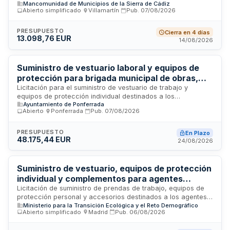
Mancomunidad de Municipios de la Sierra de Cádiz
protección individual, ropa deportiva y alquiler de equipos
Cádiz
Abierto simplificado
·
Villamartín
·
Pub.
07/08/2026
informáticos para la ejecución del Programa de Empleo y
Formación FONESPERA. La convocatoria es realizada por la
Mancomunidad de Municipios de la Sierra de Cádiz con
PRESUPUESTO
Cierra en 4 días
13.098,76 EUR
financiación de la Consejería de Empleo, Empresa y Trabajo
14/08/2026
Autónomo de la Junta de Andalucía. El contrato se estructura
en lotes diferenciados de compra de libros y material
didáctico, y adquisición de material específico para
Suministro de vestuario laboral y equipos de
especialidades formativas.
protección para brigada municipal de obras,
medio rural, cementerio y deportes del
Licitación para el suministro de vestuario de trabajo y
equipos de protección individual destinados a los
Ayuntamiento de Ponferrada
Ayuntamiento de Ponferrada
trabajadores municipales de los servicios de brigada de
Abierto
·
Ponferrada
·
Pub.
07/08/2026
obras, medio rural, cementerio y deportes del Ayuntamiento
de Ponferrada. El contrato incluye prendas de alta visibilidad,
cazadoras y otros elementos de equipamiento laboral
PRESUPUESTO
En Plazo
48.175,44 EUR
certificados según normas de seguridad europeas, con
24/08/2026
entregas escalonadas durante un período de doce meses.
Suministro de vestuario, equipos de protección
individual y complementos para agentes
medioambientales de la Dirección General de
Licitación de suministro de prendas de trabajo, equipos de
protección personal y accesorios destinados a los agentes
Biodiversidad, Bosques y Desertificación
Ministerio para la Transición Ecológica y el Reto Demográfico
medioambientales que dependen de la Dirección General de
Abierto simplificado
·
Madrid
·
Pub.
06/08/2026
Biodiversidad, Bosques y Desertificación del Ministerio para
la Transición Ecológica y el Reto Demográfico. Las prendas