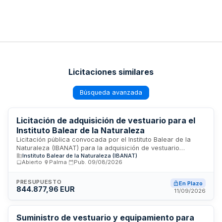
Licitaciones similares
Búsqueda avanzada
Licitación de adquisición de vestuario para el
Instituto Balear de la Naturaleza
Licitación pública convocada por el Instituto Balear de la
Naturaleza (IBANAT) para la adquisición de vestuario
Instituto Balear de la Naturaleza (IBANAT)
destinado a las actividades y operaciones del organismo en
Abierto
·
Palma
·
Pub.
09/08/2026
Palma. El contrato, con un presupuesto base de 567.071,04
euros, comprende la compra de prendas de vestir y ropa
especializada necesaria para el personal del instituto. Esta
PRESUPUESTO
En Plazo
844.877,96 EUR
adquisición se realiza mediante procedimiento de
11/09/2026
contratación pública abierto a empresas proveedoras de
equipamiento textil.
Suministro de vestuario y equipamiento para