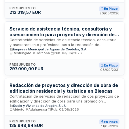
rehabilitación de seis edificios que comprenden ciento veinte
viviendas ubicados en los bloques A1, A2, A3, A4, A5 y A6
PRESUPUESTO
En Plazo
212.319,57 EUR
del grupo Juan XXIII, integrados en el área de regeneración y
20/08/2026
renovación urbana de Ofra en Santa Cruz de Tenerife. La
contratación conjunta de redacción de proyectos y dirección
de obra se justifica por la necesidad de asegurar la
Servicio de asistencia técnica, consultoría y
coordinación y continuidad entre la fase de redacción y
asesoramiento para proyectos y dirección de
ejecución de la obra.
obras de EMACSA
Contratación de servicios de asistencia técnica, consultoría
y asesoramiento profesional para la redacción de
Empresa Municipal de Aguas de Córdoba, S.A.
proyectos, dirección de obras y seguimiento técnico de
Restringido
·
Córdoba
·
Pub.
03/08/2026
servicios por parte de EMACSA. Se establece un sistema
dinámico de adquisición con duración de cinco años, dirigido
a profesionales y empresas que acrediten solvencia
PRESUPUESTO
En Plazo
297.000,00 EUR
económica, financiera y técnica mediante experiencia
08/09/2031
demostrada en servicios similares. La licitación se tramita
mediante procedimiento restringido ordinario.
Redacción de proyectos y dirección de obra de
edificación residencial y turística en Biescas
Contratación de servicios de redacción de dos proyectos de
edificación y dirección de obra para una promoción
Suelo y Vivienda de Aragón, S.L.U.
residencial con alojamiento turístico en Biescas. Los trabajos
Abierto
·
Adahuesca
·
Pub.
03/08/2026
incluyen la elaboración de proyectos básicos y de ejecución,
planos, presupuestos, plan de control de calidad, gestión de
residuos y seguridad y salud en obra. El adjudicatario deberá
PRESUPUESTO
En Plazo
135.948,64 EUR
coordinar con el Ayuntamiento para la licencia urbanística y
11/09/2026