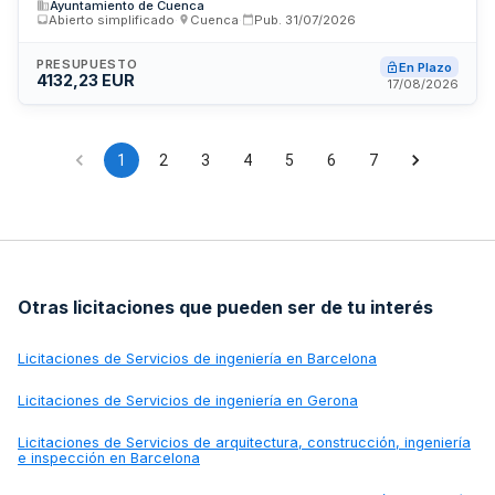
Ayuntamiento de Cuenca
dirección de obra para la retirada de elementos de
Abierto simplificado
·
Cuenca
·
Pub.
31/07/2026
fibrocemento y el acondicionamiento de un espacio
destinado a almacén en el patio de un edificio municipal. La
obra se realiza en un inmueble del Ayuntamiento de Cuenca
PRESUPUESTO
En Plazo
4132,23 EUR
destinado a centro de alojamiento de urgencia. Los trabajos
17/08/2026
incluyen la gestión técnica completa del proyecto, desde la
fase de diseño hasta la supervisión de la ejecución de los
trabajos.
1
2
3
4
5
6
7
Otras licitaciones que pueden ser de tu interés
Licitaciones de
Servicios de ingeniería en Barcelona
Licitaciones de
Servicios de ingeniería en Gerona
Licitaciones de
Servicios de arquitectura, construcción, ingeniería
e inspección en Barcelona