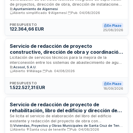
de proyectos, dirección de obra, dirección de instalaciones,
municipales en Algemesí
Ayuntamiento de Algemesí
dirección de ejecución material y coordinación de seguridad
Abierto simplificado
·
Algemesí
·
Pub.
04/08/2026
y salud para la reconstrucción de dos edificios municipales:
la escuela infantil Els Xiquets y el centro de participación con
biblioteca del Raval, en Algemesí. El contrato engloba un
PRESUPUESTO
En Plazo
122.364,66 EUR
único servicio de asistencia técnica para ambos proyectos
25/08/2026
con el mismo contratista adjudicatario de las obras,
incluyendo supervisión de trabajos de demolición, dirección
arquitectónica, dirección de instalaciones por técnico
Servicio de redacción de proyecto
competente, dirección de ejecución por arquitecto técnico,
constructivo, dirección de obra y coordinación
coordinación de seguridad laboral, seguimiento de control
de seguridad y salud para interconexión de
Licitación de servicios técnicos para la mejora de la
de calidad y gestión de residuos.
interconexión entre los sistemas de abastecimiento de agua
sistemas de agua entre Campo de Gibraltar y
Acosol, S.A.U.
Campo de Gibraltar y Costa del Sol, en el tramo Marbella-
Costa del Sol - ACOSOL
Abierto
·
Málaga
·
Pub.
04/08/2026
Fuengirola de Málaga, Fase 1. El contrato incluye la
redacción del proyecto constructivo, la dirección de obra y
la coordinación de seguridad y salud durante la ejecución. La
PRESUPUESTO
En Plazo
1.522.527,31 EUR
contratación se realiza por lotes independientes, permitiendo
18/09/2026
que diferentes empresas especializadas en ingeniería y
gestión de proyectos presenten ofertas adaptadas a sus
capacidades técnicas particulares.
Servicio de redacción de proyecto de
rehabilitación, libro del edificio y dirección de
obras para seis bloques de viviendas en Santa
Se licita el servicio de elaboración del libro del edificio
existente y redacción del proyecto de obra con
Cruz de Tenerife
Viviendas, Proyectos y Obras Municipales de Santa Cruz de Tenerife, S.A.
subproyectos correspondientes, así como la dirección de
Abierto
·
Santa cruz de tenerife
·
Pub.
04/08/2026
obra y coordinación de seguridad y salud para la