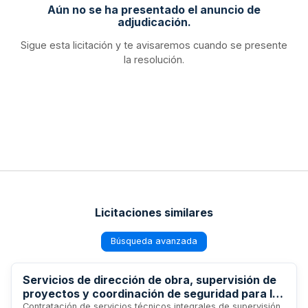
Aún no se ha presentado el anuncio de
adjudicación.
Sigue esta licitación y te avisaremos cuando se presente
la resolución.
Licitaciones similares
Búsqueda avanzada
Servicios de dirección de obra, supervisión de
proyectos y coordinación de seguridad para la
reconstrucción de dos equipamientos
Contratación de servicios técnicos integrales de supervisión