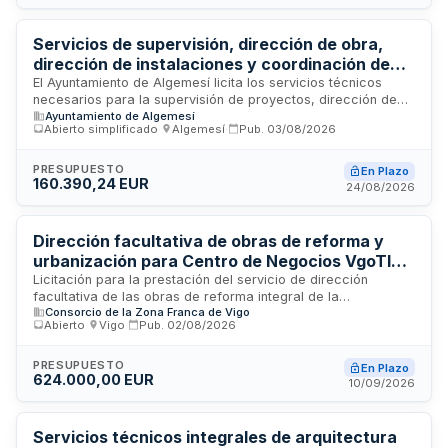
colaborar en reuniones semanales de seguimiento.
Servicios de supervisión, dirección de obra,
dirección de instalaciones y coordinación de
seguridad y salud para la reconstrucción de
El Ayuntamiento de Algemesí licita los servicios técnicos
necesarios para la supervisión de proyectos, dirección de
viales y zonas verdes en Algemesí tras la Dana
Ayuntamiento de Algemesí
obra, dirección de la ejecución material, dirección de
2024
Abierto simplificado
·
Algemesí
·
Pub.
03/08/2026
instalaciones y coordinación de seguridad y salud en la
reconstrucción del vial de la Avenida de Carlet y las zonas
verdes del barrio del Raval, afectadas por la Dana de 2024.
PRESUPUESTO
En Plazo
160.390,24 EUR
Los trabajos incluyen la asistencia técnica completa durante
24/08/2026
la ejecución de las obras, control de calidad y
medioambiental, con financiación del Ministerio de Política
Territorial y Memoria Democrática.
Dirección facultativa de obras de reforma y
urbanización para Centro de Negocios VgoTIC
Global HUB en Vigo
Licitación para la prestación del servicio de dirección
facultativa de las obras de reforma integral de la
Consorcio de la Zona Franca de Vigo
urbanización y tres edificios de un conjunto residencial
Abierto
·
Vigo
·
Pub.
02/08/2026
situado entre las calles López Mora y Tomás A. Alonso en
Vigo. El servicio incluye la supervisión técnica de la
ejecución de los trabajos, coordinación con equipos de
PRESUPUESTO
En Plazo
624.000,00 EUR
control y seguridad, y gestión de la documentación final para
10/09/2026
la implantación del futuro Centro de Negocios VgoTIC Global
HUB. La duración estimada es de veintiséis meses,
incluyendo la fase de cierre y liquidación de obras.
Servicios técnicos integrales de arquitectura