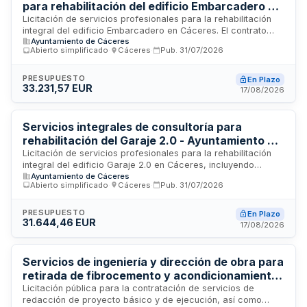
para rehabilitación del edificio Embarcadero en
Cáceres
Licitación de servicios profesionales para la rehabilitación
integral del edificio Embarcadero en Cáceres. El contrato
Ayuntamiento de Cáceres
incluye levantamiento de planos, estudios patológico y de
Abierto simplificado
·
Cáceres
·
Pub.
31/07/2026
eficiencia energética, elaboración de proyecto técnico,
dirección facultativa de obras, coordinación de seguridad y
salud, y elaboración del libro del edificio. Los trabajos se
PRESUPUESTO
En Plazo
33.231,57 EUR
enmarcan dentro del Plan de Actuación Integrado del
17/08/2026
municipio y cuentan con financiación del Fondo Europeo de
Desarrollo Regional para el período 2021-2027.
Servicios integrales de consultoría para
rehabilitación del Garaje 2.0 - Ayuntamiento de
Cáceres
Licitación de servicios profesionales para la rehabilitación
integral del edificio Garaje 2.0 en Cáceres, incluyendo
Ayuntamiento de Cáceres
levantamiento de planos, diagnóstico patológico, análisis de
Abierto simplificado
·
Cáceres
·
Pub.
31/07/2026
eficiencia energética, redacción de proyecto de
reparaciones y reformas, dirección facultativa de obras,
elaboración del libro del edificio y coordinación de
PRESUPUESTO
En Plazo
31.644,46 EUR
seguridad y salud en fase de ejecución. El contrato se
17/08/2026
enmarca dentro del Plan de Actuación Integrado municipal
financiado por fondos europeos FEDER.
Servicios de ingeniería y dirección de obra para
retirada de fibrocemento y acondicionamiento
de almacén en edificio municipal de Cuenca
Licitación pública para la contratación de servicios de
redacción de proyecto básico y de ejecución, así como