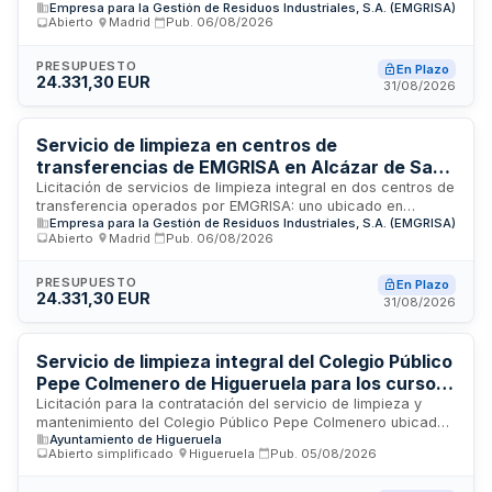
Empresa para la Gestión de Residuos Industriales, S.A. (EMGRISA)
ubicado en Alcázar de San Juan con superficie aproximada
Abierto
·
Madrid
·
Pub.
06/08/2026
de cien metros cuadrados en el Polígono Industrial Emilio
Castro, y otro en Mérida. El contrato tiene naturaleza privada
y se rige por la Ley de Contratos del Sector Público. La
PRESUPUESTO
En Plazo
24.331,30 EUR
adjudicación se realizará conforme a criterios de mejor
31/08/2026
relación calidad-precio, considerando aspectos económicos
y cualitativos. El licitador debe disponer de capacidad
organizativa y medios humanos y materiales suficientes para
Servicio de limpieza en centros de
ejecutar correctamente las tareas de limpieza, incluyendo
transferencias de EMGRISA en Alcázar de San
todos los costes asociados sin posibilidad de sobrecostes
Juan y Mérida
Licitación de servicios de limpieza integral en dos centros de
durante la ejecución.
transferencia operados por EMGRISA: uno ubicado en
Empresa para la Gestión de Residuos Industriales, S.A. (EMGRISA)
Alcázar de San Juan, Ciudad Real, con superficie
Abierto
·
Madrid
·
Pub.
06/08/2026
aproximada de 100 m² en el Polígono Industrial Emilio Castro,
y otro en Mérida. El contrato de naturaleza privada se rige
por la Ley de Contratos del Sector Público y se adjudicará
PRESUPUESTO
En Plazo
24.331,30 EUR
conforme a criterios de mejor relación calidad-precio. Las
31/08/2026
prestaciones incluyen todas las tareas y costes necesarios
para la limpieza y mantenimiento de ambas instalaciones,
siendo el precio fijo durante toda la ejecución sin posibilidad
Servicio de limpieza integral del Colegio Público
de sobrecostes.
Pepe Colmenero de Higueruela para los cursos
escolares 2026/2027 y 2027/2028
Licitación para la contratación del servicio de limpieza y
mantenimiento del Colegio Público Pepe Colmenero ubicado
Ayuntamiento de Higueruela
en Higueruela. El contrato comprende la limpieza ordinaria
Abierto simplificado
·
Higueruela
·
Pub.
05/08/2026
durante el período lectivo y limpieza intensiva y exhaustiva
en el mes de julio. El servicio se ejecutará durante el curso