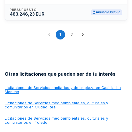
Santiago de Compostela, Vigo, Monzón, Lérida,
Logroño, Arnedo, Soria, Ceuta y Santander.
PRESUPUESTO
Anuncio Previo
483.246,23 EUR
1
2
Otras licitaciones que pueden ser de tu interés
Licitaciones de
Servicios sanitarios y de limpieza en Castilla-La
Mancha
Licitaciones de
Servicios medioambientales, culturales y
comunitarios en Ciudad Real
Licitaciones de
Servicios medioambientales, culturales y
comunitarios en Toledo