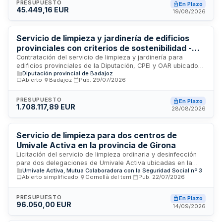
escolar 2026/2027, con posibilidad de prórroga para el
PRESUPUESTO
En Plazo
45.449,16 EUR
curso 2027/2028. El adjudicatario será responsable de la
19/08/2026
gestión del personal, materiales y suministros necesarios
para garantizar la higiene y mantenimiento de todas las
instalaciones del centro educativo.
Servicio de limpieza y jardinería de edificios
provinciales con criterios de sostenibilidad -
Diputación Provincial
Contratación del servicio de limpieza y jardinería para
edificios provinciales de la Diputación, CPEI y OAR ubicados
Diputación provincial de Badajoz
en diferentes localidades de la zona Centro-Los Baldíos. El
Abierto
·
Badajoz
·
Pub.
29/07/2026
servicio incluye mantenimiento, habitabilidad y salubridad de
los inmuebles mediante tareas de limpieza y cuidados de
jardinería, garantizando seguridad para trabajadores y
PRESUPUESTO
En Plazo
1.708.117,89 EUR
ciudadanos. La contratación incorpora criterios de
28/08/2026
sostenibilidad social, ambiental e igualdad conforme a la
normativa de contratación pública responsable de
Extremadura.
Servicio de limpieza para dos centros de
Umivale Activa en la provincia de Girona
Licitación del servicio de limpieza ordinaria y desinfección
para dos delegaciones de Umivale Activa ubicadas en la
Umivale Activa, Mutua Colaboradora con la Seguridad Social nº 3
provincia de Girona. El adjudicatario deberá disponer del
Abierto simplificado
·
Cornellà del terri
·
Pub.
22/07/2026
personal suficiente, asumir la subrogación del personal
existente conforme a convenio colectivo vigente,
proporcionar formación en métodos de limpieza y
PRESUPUESTO
En Plazo
96.050,00 EUR
desinfección, utilización de equipos de protección individual
14/09/2026
y ergonomía postural. Se contempla la posibilidad de
subcontratación solo para servicios especializados, siendo