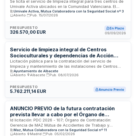
Se licita el servicio de limpieza integral para tres centros de
Umivale Activa ubicados en la Comunidad Valenciana. El
Umivale Activa, Mutua Colaboradora con la Seguridad Social nº 3
servicio incluye limpieza ordinaria y desinfección de las
Abierto
·
Pub.
15/07/2026
instalaciones, con formación del personal en métodos de
higiene y uso de equipos de protección. La empresa
adjudicataria deberá subrogar el personal existente
PRESUPUESTO
En Plazo
326.570,00 EUR
conforme a los convenios colectivos aplicables y disponer
09/09/2026
de recursos suficientes para garantizar la prestación
continua del servicio.
Servicio de limpieza integral de Centros
Socioculturales y dependencias de Acción
Social del Ayuntamiento de Albacete
Licitación pública para la contratación del servicio de
limpieza y mantenimiento de las instalaciones de Centros
Ayuntamiento de Albacete
Socioculturales y otras dependencias vinculadas al Servicio
Abierto
·
Albacete
·
Pub.
08/07/2026
de Acción Social del Ayuntamiento de Albacete. El contrato
incluye las tareas de limpieza integral, desinfección y
conservación de espacios destinados a prestación de
PRESUPUESTO
Anuncio Previo
5.762.211,14 EUR
servicios sociales y actividades comunitarias. La empresa
adjudicataria será responsable del mantenimiento higiénico-
sanitario de las instalaciones según especificaciones
técnicas municipales.
ANUNCIO PREVIO de la futura contratación
prevista llevar a cabo por el Órgano de
Contratación de MAZ a lo largo del ejercicio
Id licitación: PDC 2026 - 107; Órgano de Contratación:
Gerencia de MAZ Mútua de Accidentes de Trabajo y
2026 del servicio de limpieza integral de los
Maz, Mutua Colaboradora con la Seguridad Social nº 11
Enfermedades Profesionales de la Seguridad Social nº 11;
centros de MAZ en Barbastro, Alagón,
Abierto
·
Madrid
·
Pub.
05/02/2026
Importe: 0 EUR; Estado: PRE