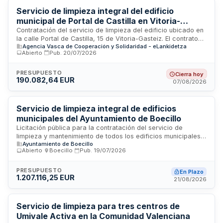
prohibida para el servicio ordinario.
Servicio de limpieza integral del edificio
municipal de Portal de Castilla en Vitoria-
Gasteiz
Contratación del servicio de limpieza del edificio ubicado en
la calle Portal de Castilla, 15 de Vitoria-Gasteiz. El contrato
Agencia Vasca de Cooperación y Solidaridad - eLankidetza
incluye todas las tareas de limpieza y aseo necesarias para
Abierto
·
Pub.
20/07/2026
el mantenimiento de las instalaciones, con duración a lo
largo de varios años. Se requiere cumplimiento de
normativas de seguridad y salud laboral, así como la
PRESUPUESTO
Cierra hoy
190.082,64 EUR
designación de un responsable para la gestión técnica,
07/08/2026
económica y administrativa del contrato.
Servicio de limpieza integral de edificios
municipales del Ayuntamiento de Boecillo
Licitación pública para la contratación del servicio de
limpieza y mantenimiento de todos los edificios municipales
Ayuntamiento de Boecillo
del Ayuntamiento de Boecillo, en Valladolid. El contrato,
Abierto
·
Boecillo
·
Pub.
19/07/2026
sujeto a regulación armonizada, se divide en varios lotes y
se tramita mediante procedimiento abierto con tramitación
ordinaria. El importe total estimado asciende a
PRESUPUESTO
En Plazo
1.207.116,25 EUR
aproximadamente 724.000 euros. Se busca garantizar la
21/08/2026
limpieza integral, desinfección y mantenimiento higiénico de
las dependencias municipales mediante un servicio
profesionalizado y de calidad.
Servicio de limpieza para tres centros de
Umivale Activa en la Comunidad Valenciana