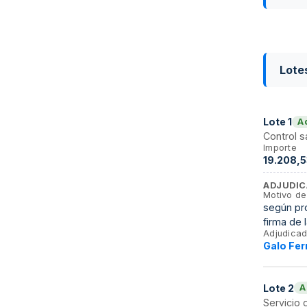
Lote
Lote
1
A
Control s
Importe
19.208,5
ADJUDIC
Motivo de
según pro
firma de 
Adjudicad
Galo Fer
Lote
2
A
Servicio