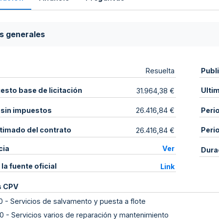
s generales
Publ
Resuelta
sto base de licitación
Ulti
31.964,38 €
 sin impuestos
Peri
26.416,84 €
stimado del contrato
Peri
26.416,84 €
cia
Ver
Dura
 la fuente oficial
Link
s CPV
0
-
Servicios de salvamento y puesta a flote
0
-
Servicios varios de reparación y mantenimiento