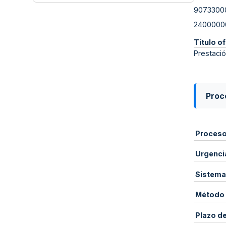
9073300
2400000
Título of
Prestació
Proce
Proces
Urgenci
Sistema
Método 
Plazo d