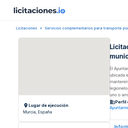
Licitaciones
Servicios complementarios para transporte po
Licit
munic
El Ayunta
ubicada e
mantenimi
legionelo
uno o am
Perfil
Lugar de ejecución
Ayuntami
Murcia, España
Infor