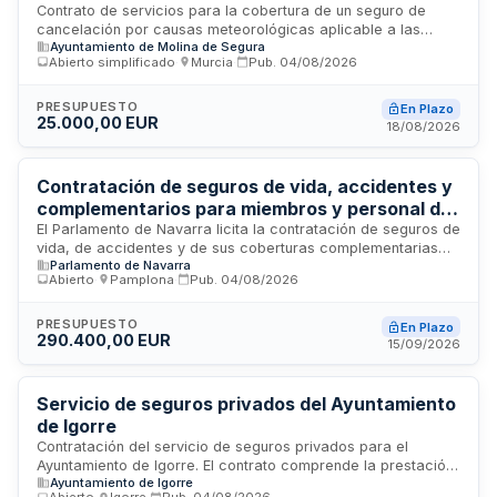
actividades de fiestas locales - Ayuntamiento
Contrato de servicios para la cobertura de un seguro de
cancelación por causas meteorológicas aplicable a las
de Molina de Segura
Ayuntamiento de Molina de Segura
actividades programadas por la Concejalía de Fiestas
Abierto simplificado
·
Murcia
·
Pub.
04/08/2026
Locales del Ayuntamiento de Molina de Segura. Se trata de
un contrato administrativo de servicios que se rige conforme
a la Ley de Contratos del Sector Público, cuya preparación,
PRESUPUESTO
En Plazo
25.000,00 EUR
adjudicación, efectos, modificación y extinción se regulan en
18/08/2026
el presente Pliego de Cláusulas Administrativas Generales y
el correspondiente Pliego de Prescripciones Técnicas.
Contratación de seguros de vida, accidentes y
complementarios para miembros y personal del
Parlamento de Navarra
El Parlamento de Navarra licita la contratación de seguros de
vida, de accidentes y de sus coberturas complementarias
Parlamento de Navarra
destinados a proteger a los parlamentarios, parlamentarias y
Abierto
·
Pamplona
·
Pub.
04/08/2026
personal funcionario que presta servicios en la institución. La
póliza debe cubrir garantías de fallecimiento, invalidez
permanente total y riesgos derivados de accidentes,
PRESUPUESTO
En Plazo
290.400,00 EUR
incluyendo personal en diferentes situaciones laborales y
15/09/2026
funcionarios en comisión de servicios.
Servicio de seguros privados del Ayuntamiento
de Igorre
Contratación del servicio de seguros privados para el
Ayuntamiento de Igorre. El contrato comprende la prestación
Ayuntamiento de Igorre
de cobertura aseguradora privada según las condiciones