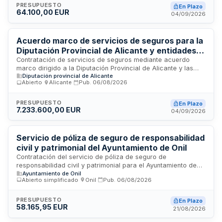
y seguro de responsabilidad civil de personal y autoridades.
PRESUPUESTO
En Plazo
64.100,00 EUR
La compañía adjudicataria deberá designar un agente o
04/09/2026
corredor de seguros que proporcione servicios de
asesoramiento y asistencia. Los licitadores pueden presentar
ofertas a uno o varios lotes, siendo obligatorio ofertar al
Acuerdo marco de servicios de seguros para la
precio base o inferior.
Diputación Provincial de Alicante y entidades
adheridas: responsabilidad civil, patrimonial y
Contratación de servicios de seguros mediante acuerdo
marco dirigido a la Diputación Provincial de Alicante y las
daños materiales
Diputación provincial de Alicante
entidades u organismos públicos adheridos a su Central de
Abierto
·
Alicante
·
Pub.
06/08/2026
Contratación. El objeto comprende la cobertura de seguros
en los ramos de responsabilidad civil y patrimonial, así como
daños materiales. Este acuerdo marco permite a todas las
PRESUPUESTO
En Plazo
7.233.600,00 EUR
administraciones y organismos adheridos acceder a
04/09/2026
coberturas de seguros bajo condiciones negociadas,
facilitando la gestión del riesgo y la protección del
patrimonio público de manera coordinada y eficiente.
Servicio de póliza de seguro de responsabilidad
civil y patrimonial del Ayuntamiento de Onil
Contratación del servicio de póliza de seguro de
responsabilidad civil y patrimonial para el Ayuntamiento de
Ayuntamiento de Onil
Onil. La póliza ampara las consecuencias económicas
Abierto simplificado
·
Onil
·
Pub.
06/08/2026
derivadas de responsabilidad civil general, patronal,
cruzada, profesional y posttrabajo que corresponda al
Ayuntamiento por acción u omisión a terceros en el ejercicio
PRESUPUESTO
En Plazo
58.165,95 EUR
de sus actividades y funciones. Se incluye la responsabilidad
21/08/2026
patrimonial de la administración conforme a la normativa