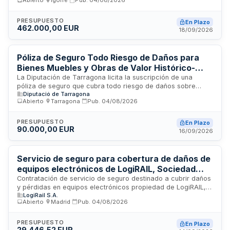
Abierto
·
Igorre
·
Pub.
04/08/2026
establecidas en el pliego de cláusulas administrativas
particulares y el pliego de prescripciones técnicas. La
revisión de precios no es posible. El contrato estará sujeto a
PRESUPUESTO
En Plazo
462.000,00 EUR
la existencia de crédito presupuestario adecuado en cada
18/09/2026
ejercicio. Los documentos están disponibles en la plataforma
de contratación pública de Euskadi y el perfil del contratante
municipal.
Póliza de Seguro Todo Riesgo de Daños para
Bienes Muebles y Obras de Valor Histórico-
Artístico de la Diputación de Tarragona
La Diputación de Tarragona licita la suscripción de una
póliza de seguro que cubra todo riesgo de daños sobre
Diputació de Tarragona
bienes muebles y obras de valor histórico-artístico de su
Abierto
·
Tarragona
·
Pub.
04/08/2026
propiedad o bajo su responsabilidad. La cobertura incluye
transporte interno de obras, cessions a terceros para
exposiciones e inclusión automática de nuevas
PRESUPUESTO
En Plazo
90.000,00 EUR
adquisiciones. El contrato requiere clausulas específicas de
16/09/2026
responsabilidad por obras no aseguradas, liquidación
directa con propietario y peritación asegurada, excluyendo
daños preexistentes, deterioro gradual y daños ocurridos
Servicio de seguro para cobertura de daños de
durante procesos de restauración.
equipos electrónicos de LogiRAIL, Sociedad
Mercantil Estatal
Contratación de servicio de seguro destinado a cubrir daños
y pérdidas en equipos electrónicos propiedad de LogiRAIL,
LogiRail S.A.
Sociedad Mercantil Estatal. La póliza incluye cobertura de
Abierto
·
Madrid
·
Pub.
04/08/2026
altas de equipos durante su vigencia. El adjudicatario deberá
implementar procesos de evaluación del riesgo de seguridad
de la información, designar un punto de contacto de
PRESUPUESTO
En Plazo
29.446,52 EUR