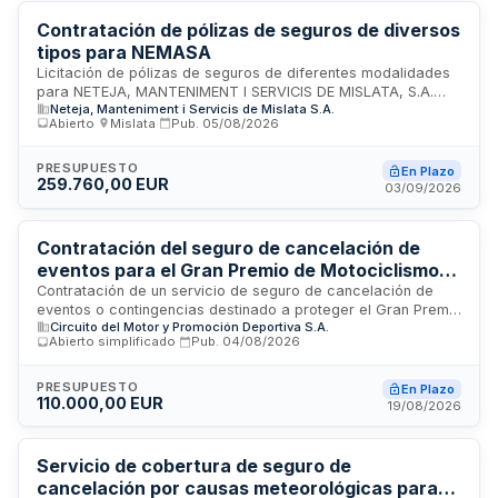
vigente en materia de procedimiento administrativo.
Contratación de pólizas de seguros de diversos
tipos para NEMASA
Licitación de pólizas de seguros de diferentes modalidades
para NETEJA, MANTENIMENT I SERVICIS DE MISLATA, S.A.
Neteja, Manteniment i Servicis de Mislata S.A.
(NEMASA), empresa de servicios de limpieza y
Abierto
·
Mislata
·
Pub.
05/08/2026
mantenimiento. El contrato comprende seis lotes
diferenciados: seguro de responsabilidad de órganos de
administración, flota de vehículos, accidentes,
PRESUPUESTO
En Plazo
259.760,00 EUR
responsabilidad civil, daños materiales y defensa y
03/09/2026
reclamación de daños. El objetivo es garantizar la cobertura
adecuada de riesgos patrimoniales, cumplir con normativa
de seguros obligatorios y asegurar prestaciones al personal
Contratación del seguro de cancelación de
municipal conforme a los convenios colectivos aplicables.
eventos para el Gran Premio de Motociclismo
2026 del Circuit Ricardo Tormo
Contratación de un servicio de seguro de cancelación de
eventos o contingencias destinado a proteger el Gran Premio
Circuito del Motor y Promoción Deportiva S.A.
de Motociclismo previsto en el Circuit Ricardo Tormo para el
Abierto simplificado
·
Pub.
04/08/2026
año 2026. El contrato se tramita mediante procedimiento
abierto simplificado con tramitación ordinaria, conforme a la
Ley de Contratos del Sector Público. El seguro cubrirá los
PRESUPUESTO
En Plazo
110.000,00 EUR
posibles riesgos de cancelación o contingencias que
19/08/2026
pudieran afectar a la celebración de este evento deportivo
de relevancia internacional.
Servicio de cobertura de seguro de
cancelación por causas meteorológicas para