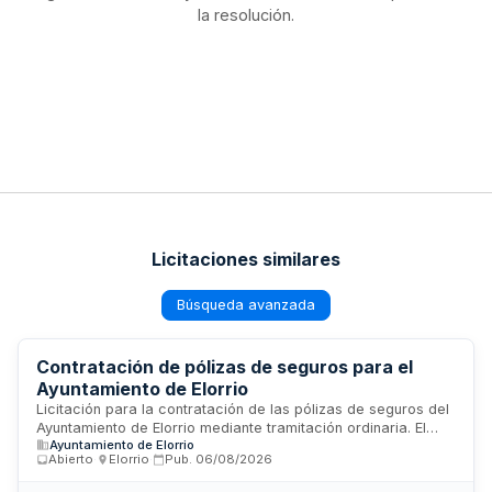
la resolución.
Licitaciones similares
Búsqueda avanzada
Contratación de pólizas de seguros para el
Ayuntamiento de Elorrio
Licitación para la contratación de las pólizas de seguros del
Ayuntamiento de Elorrio mediante tramitación ordinaria. El
Ayuntamiento de Elorrio
contrato abarca cuatro lotes independientes:
Abierto
·
Elorrio
·
Pub.
06/08/2026
responsabilidad civil y patrimonial frente a terceros, seguros
de daños a bienes inmuebles y muebles, seguro de vehículos