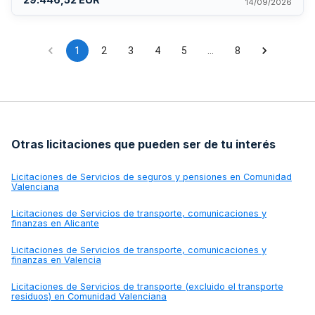
seguridad y garantizar que cualquier subcontratista que
14/09/2026
acceda a sistemas o información adopte políticas
equivalentes de protección de datos. El contrato se rige por
la Ley de Contratos del Sector Público y se ejecutará
conforme a las especificaciones técnicas del pliego anexo.
1
2
3
4
5
…
8
Otras licitaciones que pueden ser de tu interés
Licitaciones de
Servicios de seguros y pensiones en Comunidad
Valenciana
Licitaciones de
Servicios de transporte, comunicaciones y
finanzas en Alicante
Licitaciones de
Servicios de transporte, comunicaciones y
finanzas en Valencia
Licitaciones de
Servicios de transporte (excluido el transporte
residuos) en Comunidad Valenciana