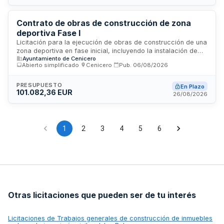
siendo dirigidas las obras por el Arquitecto Javier Rojo Ruz y
supervisadas en ejecución por Pilar Moreno Santiago. Se
exigen condiciones especiales relacionadas con innovación
Contrato de obras de construcción de zona
medioambiental.
deportiva Fase I
Licitación para la ejecución de obras de construcción de una
zona deportiva en fase inicial, incluyendo la instalación de
Ayuntamiento de Cenicero
infraestructuras deportivas municipales. El proyecto será
Abierto simplificado
·
Cenicero
·
Pub.
06/08/2026
llevado a cabo en las instalaciones deportivas de la
localidad, ubicadas en la calle Velázquez. La obra será
financiada conjuntamente por el ayuntamiento y el gobierno
PRESUPUESTO
En Plazo
101.082,36 EUR
regional, con un plazo de ejecución de tres meses desde la
26/08/2026
firma del acta de replanteo. El procedimiento es abierto
simplificado con adjudicación basada únicamente en criterio
de precio.
1
2
3
4
5
6
Otras licitaciones que pueden ser de tu interés
Licitaciones de
Trabajos generales de construcción de inmuebles