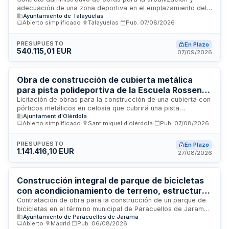
Talayuelas
adecuación de una zona deportiva en el emplazamiento del
Ayuntamiento de Talayuelas
antiguo campo de fútbol de Talayuelas, incluyendo la
Abierto simplificado
·
Talayuelas
·
Pub.
07/08/2026
creación de instalaciones polideportivas y entorno accesible.
El contrato constituye una única prestación integrada por
unidades de obra que deben realizarse simultáneamente por
PRESUPUESTO
En Plazo
540.115,01 EUR
un mismo agente ejecutor.
07/09/2026
Obra de construcción de cubierta metálica
para pista polideportiva de la Escuela Rossend
Montané en Olèrdola
Licitación de obras para la construcción de una cubierta con
pórticos metálicos en celosía que cubrirá una pista
Ajuntament d'Olèrdola
polideportiva existente en la Escuela Rossend Montané de
Abierto simplificado
·
Sant miquel d'olèrdola
·
Pub.
07/08/2026
Sant Pere Molanta, municipio de Olèrdola. El proyecto
ejecutivo ha sido redactado por STEM ARQUITECTES SCP y
aprobado definitivamente por el Ayuntamiento. Se tramita
PRESUPUESTO
En Plazo
1.141.416,10 EUR
mediante procedimiento abierto simplificado y la ejecución
27/08/2026
incluye la totalidad de trabajos necesarios para completar la
estructura metálica y la cubierta según especificaciones del
proyecto.
Construcción integral de parque de bicicletas
con acondicionamiento de terreno, estructuras
y equipamiento en Paracuellos de Jarama
Contratación de obra para la construcción de un parque de
bicicletas en el término municipal de Paracuellos de Jarama,
Ayuntamiento de Paracuellos de Jarama
que comprende el acondicionamiento del terreno,
Abierto
·
Madrid
·
Pub.
06/08/2026
movimiento de tierras, modelado y compactación de