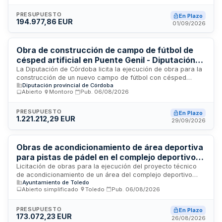
circuitos, ejecución de drenajes, cimentaciones, firmes y
pavimentos, estructuras de madera, obstáculos, mobiliario
PRESUPUESTO
En Plazo
194.977,86 EUR
urbano, jardinería, así como medidas de seguridad, salud y
01/09/2026
gestión de residuos. El contrato se rige por la Ley de
Contratos del Sector Público.
Obra de construcción de campo de fútbol de
césped artificial en Puente Genil - Diputación
de Córdoba
La Diputación de Córdoba licita la ejecución de obra para la
construcción de un nuevo campo de fútbol con césped
Diputación provincial de Córdoba
artificial ubicado en los sectores SG-D6 y SG-V7
Abierto
·
Montoro
·
Pub.
06/08/2026
denominados Llanos de Cristo del Plan General de
Ordenación Urbana vigente en Puente Genil. El proyecto
forma parte del Plan Provincial de Obras y Servicios
PRESUPUESTO
En Plazo
1.221.212,29 EUR
correspondiente al bienio 2025-2026 y persigue mejorar las
29/09/2026
infraestructuras deportivas municipales.
Obras de acondicionamiento de área deportiva
para pistas de pádel en el complejo deportivo
del Patronato Deportivo de Toledo
Licitación de obras para la ejecución del proyecto técnico
de acondicionamiento de un área del complejo deportivo
Ayuntamiento de Toledo
destinada a la dotación de pistas de pádel del Patronato
Abierto simplificado
·
Toledo
·
Pub.
06/08/2026
Deportivo. El Excmo. Ayuntamiento de Toledo licita estas
obras mediante procedimiento abierto simplificado con
criterios de adjudicación matemáticos. El proyecto incluye
PRESUPUESTO
En Plazo
173.072,23 EUR
estudio de seguridad y salud conforme a normativa vigente,
26/08/2026