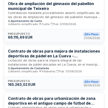
Obra de ampliación del gimnasio del pabellón
municipal de Teixeiro
Contratación mediante procedimiento abierto simplificado de
las obras de ampliación del gimnasio del pabellón municipal
Ayuntamiento de Curtis
ubicado en Teixeiro. El contrato incluye la ejecución de
Abierto simplificado
·
Curtis
·
Pub.
07/08/2026
trabajos conforme al proyecto técnico, estudio de seguridad
y salud, y gestión de residuos de construcción y demolición.
Los contratistas deberán acreditar solvencia económica y
PRESUPUESTO
En Plazo
66.115,69 EUR
técnica adecuada a la naturaleza de la obra, disponiendo de
27/08/2026
personal técnico cualificado y medios necesarios para
garantizar la calidad de ejecución.
Contrato de obras para mejora de instalaciones
deportivas de pádel en La Cueva -
Ayuntamiento de Castañeda
Licitación de obras para la mejora integral de las
instalaciones de pádel ubicadas en La Cueva, en el municipio
Ayuntamiento de Castañeda
de Castañeda. El proyecto contempla la mejora de la
Abierto simplificado
·
Villabanez
·
Pub.
07/08/2026
cubierta, faldones y vestuario de las pistas, así como la
dotación de servicios complementarios necesarios para
permitir la utilización durante todo el año y garantizar una
PRESUPUESTO
En Plazo
165.263,02 EUR
adecuada prestación del servicio público deportivo. El
28/08/2026
contrato se califica como administrativo de obras conforme
a la Ley de Contratos del Sector Público.
Contrato de obras para urbanización de zona
deportiva en el antiguo campo de fútbol de
Contrato administrativo de obras para la urbanización y