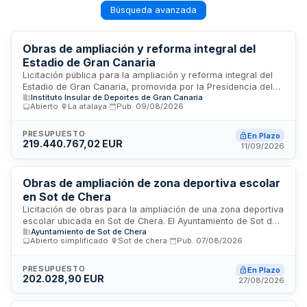
Búsqueda avanzada
Obras de ampliación y reforma integral del
Estadio de Gran Canaria
Licitación pública para la ampliación y reforma integral del
Estadio de Gran Canaria, promovida por la Presidencia del
Instituto Insular de Deportes de Gran Canaria
Instituto Insular de Deportes de Gran Canaria. El proyecto
Abierto
·
La atalaya
·
Pub.
09/08/2026
comprende actuaciones de renovación y mejora de las
instalaciones deportivas ubicadas en La Atalaya, con un
presupuesto de más de 219 millones de euros. Las obras
PRESUPUESTO
En Plazo
219.440.767,02 EUR
incluyen trabajos generales de construcción, instalaciones
11/09/2026
especializadas y acabados de edificios para modernizar la
infraestructura deportiva insular.
Obras de ampliación de zona deportiva escolar
en Sot de Chera
Licitación de obras para la ampliación de una zona deportiva
escolar ubicada en Sot de Chera. El Ayuntamiento de Sot de
Ayuntamiento de Sot de Chera
Chera contrata los trabajos de construcción de instalaciones
Abierto simplificado
·
Sot de chera
·
Pub.
07/08/2026
deportivas mediante procedimiento abierto simplificado. Las
obras se ejecutarán en la Calle Bajadilla del municipio y
comprenden la ejecución material de las instalaciones
PRESUPUESTO
En Plazo
202.028,90 EUR
deportivas según el proyecto redactado.
27/08/2026