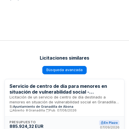
Licitaciones similares
Búsqueda avanzada
Servicio de centro de día para menores en
situación de vulnerabilidad social -
Ayuntamiento de Granadilla de Abona
Licitación de un servicio de centro de día destinado a
menores en situación de vulnerabilidad social en Granadilla.
Ayuntamiento de Granadilla de Abona
El contrato comprende la gestión integral del centro Guaydil,
Abierto
·
Granadilla
·
Pub.
07/08/2026
con el objetivo de facilitar la integración social de los
menores usuarios. Se trata de un contrato de servicios
administrativos sujeto a regulación armonizada, con
PRESUPUESTO
En Plazo
885.924,32 EUR
procedimiento abierto y publicación en el Diario Oficial de la
07/09/2026