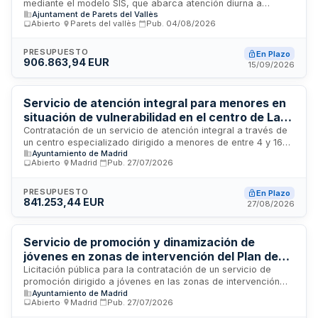
mediante el modelo SIS, que abarca atención diurna a
Vallès
Ajuntament de Parets del Vallès
menores con situaciones de vulnerabilidad y apoyo a
Abierto
·
Parets del vallès
·
Pub.
04/08/2026
familias con dificultades en competencias parentales en el
municipio de Parets del Vallès. El servicio incluye
rehabilitación de competencias parentales, espacios de
PRESUPUESTO
En Plazo
906.863,94 EUR
referencia para menores, trabajo en socialización y
15/09/2026
desarrollo personal, adquisición de autonomía y habilidades
sociales.
Servicio de atención integral para menores en
situación de vulnerabilidad en el centro de La
Elipa - Ayuntamiento de Madrid
Contratación de un servicio de atención integral a través de
un centro especializado dirigido a menores de entre 4 y 16
Ayuntamiento de Madrid
años en situación de vulnerabilidad del barrio de La Elipa en
Abierto
·
Madrid
·
Pub.
27/07/2026
Madrid. El servicio incluye prestaciones socioeducativas,
cena diaria, apoyo en tareas escolares y talleres de
habilidades sociales, respondiendo a las demandas de
PRESUPUESTO
En Plazo
841.253,44 EUR
familias con recursos insuficientes y facilitando la
27/08/2026
conciliación de la vida familiar y laboral.
Servicio de promoción y dinamización de
jóvenes en zonas de intervención del Plan de
Barrio del Distrito de Moratalaz
Licitación pública para la contratación de un servicio de
promoción dirigido a jóvenes en las zonas de intervención
Ayuntamiento de Madrid
del Plan de Barrio del Distrito de Moratalaz en Madrid. El
Abierto
·
Madrid
·
Pub.
27/07/2026
servicio tiene como objetivo impulsar acciones de
dinamización, inclusión social y participación juvenil en áreas