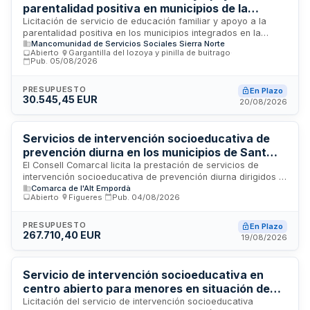
parentalidad positiva en municipios de la
Mancomunidad Sierra Norte
Licitación de servicio de educación familiar y apoyo a la
parentalidad positiva en los municipios integrados en la
Mancomunidad de Servicios Sociales Sierra Norte
Mancomunidad de Interés General de Servicios Sierra Norte.
Abierto
·
Gargantilla del lozoya y pinilla de buitrago
·
El contratista realizará intervenciones socioeducativas con
Pub.
05/08/2026
familias que tengan menores a cargo, derivadas por los
Servicios Sociales de la Mancomunidad. Las actuaciones
PRESUPUESTO
En Plazo
incluyen valoración, planificación, intervención familiar,
30.545,45 EUR
20/08/2026
coordinación y seguimiento. El servicio se presta en el
ámbito territorial de todos los municipios de la
Mancomunidad, garantizando desplazamientos sin coste
Servicios de intervención socioeducativa de
adicional para la Administración.
prevención diurna en los municipios de Sant
Miquel de Fluvià, Sant Pere Pescador, La
El Consell Comarcal licita la prestación de servicios de
intervención socioeducativa de prevención diurna dirigidos a
Jonquera y Saus-Camallera
Comarca de l'Alt Empordà
menores y familias en riesgo de exclusión social en cuatro
Abierto
·
Figueres
·
Pub.
04/08/2026
municipios del Alt Empordà. El servicio incluye actividades de
carácter preventivo, atención personalizada y coordinación
con la red de servicios sociales y educativos locales. La
PRESUPUESTO
En Plazo
267.710,40 EUR
entidad adjudicataria deberá contar con personal titulado en
19/08/2026
el ámbito social y garantizar la continuidad y calidad de la
prestación mediante seguimiento técnico y evaluación
periódica.
Servicio de intervención socioeducativa en
centro abierto para menores en situación de
vulnerabilidad del Ayuntamiento de Parets del
Licitación del servicio de intervención socioeducativa