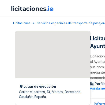
Licitaciones
Servicios especiales de transporte de pasajer
Licit
Ayunt
Licitació
el Ayunta
sus domic
mediante 
económica
Perfil
Lugar de ejecución
Ajuntame
Carrer el carreró, 13, Mataró, Barcelona,
Cataluña, España
Infor