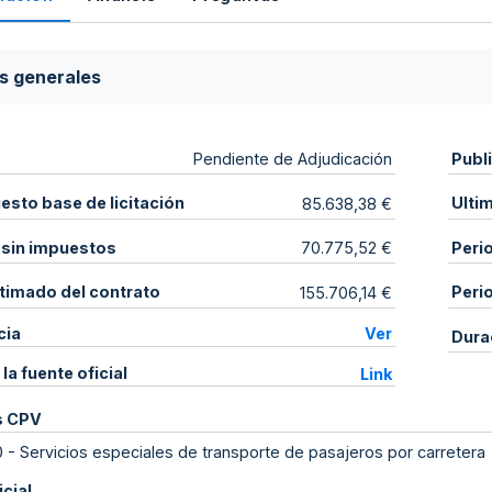
s generales
Publ
Pendiente de Adjudicación
sto base de licitación
Ulti
85.638,38 €
 sin impuestos
Peri
70.775,52 €
stimado del contrato
Peri
155.706,14 €
cia
Ver
Dura
 la fuente oficial
Link
s CPV
0
-
Servicios especiales de transporte de pasajeros por carretera
icial