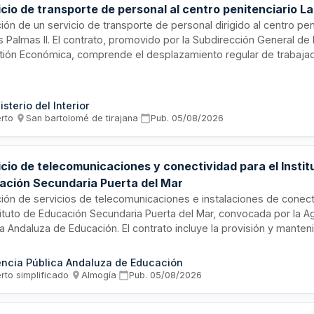
cio de transporte de personal al centro penitenciario La
ción de un servicio de transporte de personal dirigido al centro pen
 Palmas II. El contrato, promovido por la Subdirección General de 
tión Económica, comprende el desplazamiento regular de trabaja
al hacia la instalación penitenciaria. El servicio incluye la gestión i
porte, garantizando la puntualidad y seguridad en los desplazamien
puesto estimado para este contrato de servicios asciende a cant
isterio del Interior
icativa, reflejando la envergadura y continuidad del servicio requer
erto
·
San bartolomé de tirajana
·
Pub.
05/08/2026
namiento diario de la infraestructura penitenciaria.
cio de telecomunicaciones y conectividad para el Instit
ación Secundaria Puerta del Mar
ación de servicios de telecomunicaciones e instalaciones de conect
stituto de Educación Secundaria Puerta del Mar, convocada por la A
ca Andaluza de Educación. El contrato incluye la provisión y mante
structuras de red, acceso a internet y servicios telemáticos neces
onamiento integral del centro educativo, garantizando conectividad
ncia Pública Andaluza de Educación
actividades docentes, administrativas y de gestión académica.
rto simplificado
·
Almogía
·
Pub.
05/08/2026