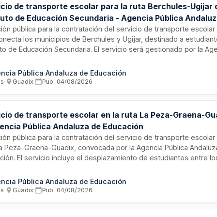
cio de transporte escolar para la ruta Berchules-Ugijar 
ituto de Educación Secundaria - Agencia Pública Andalu
ación
ción pública para la contratación del servicio de transporte escolar 
onecta los municipios de Berchules y Ugijar, destinado a estudiant
uto de Educación Secundaria. El servicio será gestionado por la Ag
uza de Educación, organismo responsable de la educación secund
ucía. Se trata de un contrato de transporte de pasajeros con carác
ncia Pública Andaluza de Educación
rente para garantizar la movilidad y acceso a la educación de estu
os
·
Guadix
·
Pub.
04/08/2026
entes en zonas rurales de la provincia de Granada.
icio de transporte escolar en la ruta La Peza-Graena-Gu
gencia Pública Andaluza de Educación
ción pública para la contratación del servicio de transporte escolar
La Peza-Graena-Guadix, convocada por la Agencia Pública Andaluz
ción. El servicio incluye el desplazamiento de estudiantes entre lo
onados hacia centros educativos, garantizando seguridad, puntua
ridad en los trayectos. La prestación se destina a facilitar el acces
ncia Pública Andaluza de Educación
ción de menores residentes en zonas rurales o periféricas. El cont
os
·
Guadix
·
Pub.
04/08/2026
esupuesto base de cincuenta y dos mil euros aproximadamente.