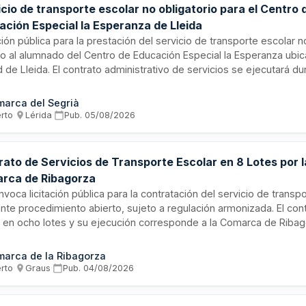
cio de transporte escolar no obligatorio para el Centro 
ación Especial la Esperanza de Lleida
ción pública para la prestación del servicio de transporte escolar n
ido al alumnado del Centro de Educación Especial la Esperanza ubic
 de Lleida. El contrato administrativo de servicios se ejecutará du
s escolares consecutivos, desde el curso 2026-2027 hasta el 202
ón corre a cargo del Departamento de Enseñanza del Consell Coma
arca del Segrià
à, que supervisa la correcta ejecución de las rutas y condiciones 
erto
·
Lérida
·
Pub.
05/08/2026
rvicio.
rato de Servicios de Transporte Escolar en 8 Lotes por l
rca de Ribagorza
voca licitación pública para la contratación del servicio de transp
nte procedimiento abierto, sujeto a regulación armonizada. El con
e en ocho lotes y su ejecución corresponde a la Comarca de Ribag
en de plurianualidad presupuestaria. La adjudicación se realizará 
ios de valoración de ofertas, pudiendo un único licitador optar a un
arca de la Ribagorza
erto
·
Graus
·
Pub.
04/08/2026