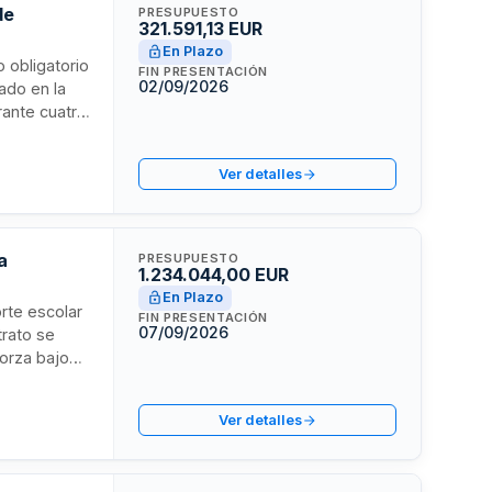
de
PRESUPUESTO
321.591,13 EUR
En Plazo
o obligatorio
FIN PRESENTACIÓN
02/09/2026
ado en la
rante cuatro
9-2030. La
rcal del
Ver detalles
de prestación
a
PRESUPUESTO
1.234.044,00 EUR
En Plazo
orte escolar
FIN PRESENTACIÓN
07/09/2026
trato se
orza bajo
mediante
o o varios
Ver detalles