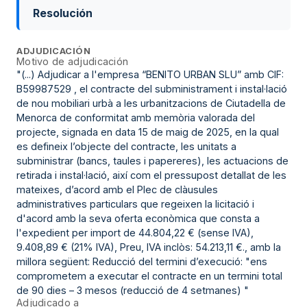
Resolución
ADJUDICACIÓN
Motivo de adjudicación
"(...) Adjudicar a l'empresa “BENITO URBAN SLU” amb CIF:
B59987529 , el contracte del subministrament i instal·lació
de nou mobiliari urbà a les urbanitzacions de Ciutadella de
Menorca de conformitat amb memòria valorada del
projecte, signada en data 15 de maig de 2025, en la qual
es defineix l’objecte del contracte, les unitats a
subministrar (bancs, taules i papereres), les actuacions de
retirada i instal·lació, així com el pressupost detallat de les
mateixes, d’acord amb el Plec de clàusules
administratives particulars que regeixen la licitació i
d'acord amb la seva oferta econòmica que consta a
l'expedient per import de 44.804,22 € (sense IVA),
9.408,89 € (21% IVA), Preu, IVA inclòs: 54.213,11 €., amb la
millora següent: Reducció del termini d’execució: "ens
comprometem a executar el contracte en un termini total
de 90 dies – 3 mesos (reducció de 4 setmanes) "
Adjudicado a