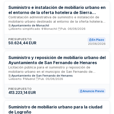
Suministro e instalación de mobiliario urbano en
el entorno de la oferta hotelera de Sierra
Nevada
Contratación administrativa de suministro e instalación de
mobiliario urbano destinado al entorno de la oferta hotelera
Ayuntamiento de Monachil
de Sierra Nevada. El contrato, de carácter mixto según la
Abierto simplificado
·
Monachil
·
Pub.
06/08/2026
LCSP, comprende tanto las prestaciones de suministro como
de montaje e instalación de los elementos. Se tramita
mediante procedimiento abierto simplificado abreviado, no
PRESUPUESTO
En Plazo
50.624,44 EUR
estando sujeto a regulación armonizada por su cuantía. El
20/08/2026
objeto no se divide en lotes dado que la realización
independiente de las prestaciones dificultaría la correcta
ejecución del contrato.
Suministro y reposición de mobiliario urbano del
Ayuntamiento de San Fernando de Henares
Licitación pública para el suministro y reposición de
mobiliario urbano en el municipio de San Fernando de
Ayuntamiento de San Fernando de Henares
Henares. La Junta de Gobierno Local del Ayuntamiento
Abierto
·
Madrid
·
Pub.
05/08/2026
contrata la provisión de elementos de mobiliario destinados
a espacios públicos, incluyendo su instalación y
mantenimiento. El objeto comprende la adquisición de
PRESUPUESTO
Anuncio Previo
413.223,14 EUR
diversos componentes de equipamiento urbano necesarios
para mejorar y mantener la infraestructura de uso público
municipal. La inversión presupuestada alcanza más de
cuatrocientos mil euros.
Suministro de mobiliario urbano para la ciudad
de Logroño