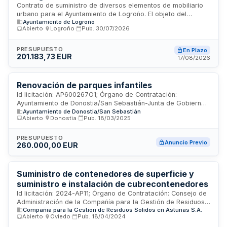
Contrato de suministro de diversos elementos de mobiliario
urbano para el Ayuntamiento de Logroño. El objeto del
Ayuntamiento de Logroño
contrato comprende la adquisición y entrega de diferentes
Abierto
·
Logroño
·
Pub.
30/07/2026
tipos de mobiliario destinado al equipamiento de espacios
públicos municipales. La contratación se rige por la Ley de
Contratos del Sector Público y requiere que los licitadores
PRESUPUESTO
En Plazo
201.183,73 EUR
acrediten solvencia económica, financiera y técnica. El
17/08/2026
adjudicatario asumirá las obligaciones derivadas del
Convenio Colectivo sectorial de aplicación y, en su caso,
cumplirá con los requisitos de inclusión de trabajadores con
Renovación de parques infantiles
discapacidad e igualdad empresarial.
Id licitación: AP600267O1; Órgano de Contratación:
Ayuntamiento de Donostia/San Sebastián-Junta de Gobierno
Ayuntamiento de Donostia/San Sebastián
Local; Valor Estimado: 260000EUR; Estado: PRE
Abierto
·
Donostia
·
Pub.
18/03/2025
PRESUPUESTO
Anuncio Previo
260.000,00 EUR
Suministro de contenedores de superficie y
suministro e instalación de cubrecontenedores
Id licitación: 2024-AP11; Órgano de Contratación: Consejo de
Administración de la Compañía para la Gestión de Residuos
Compañía para la Gestión de Residuos Sólidos en Asturias S.A.
Sólidos en Asturias S.A.; Importe: 297400 EUR; Estado: PRE
Abierto
·
Oviedo
·
Pub.
18/04/2024