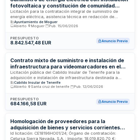
fotovoltaica y constitución de comunidad
energética - Ayuntamiento de Moguer
Licitación para la contratación integral de suministro de
energía eléctrica, asistencia técnica en redacción de
Ayuntamiento de Moguer
proyecto de ejecución, instalación de placas fotovoltaicas y
Abierto
·
Moguer
·
Pub.
15/06/2026
asesoramiento en la creación de una comunidad energética.
El Pleno del Ayuntamiento de Moguer busca modernizar su
infraestructura energética mediante fuentes renovables y
PRESUPUESTO
Anuncio Previo
8.842.547,48 EUR
fomentar la transición hacia modelos de gestión energética
compartida. El contrato incluye tanto la dimensión técnica del
proyecto fotovoltaico como el acompañamiento
administrativo y legal para constituir una estructura
Contrato mixto de suministro e instalación de
comunitaria de aprovechamiento energético.
infraestructura para videomarcadores en el
Estadio Heliodoro Rodríguez López de Tenerife
Licitación pública del Cabildo Insular de Tenerife para la
adquisición e instalación de infraestructura destinada a
Cabildo Insular de Tenerife
soportar videomarcadores en el Estadio Heliodoro Rodríguez
Abierto
·
Santa cruz de tenerife
·
Pub.
12/06/2026
López de Santa Cruz de Tenerife. El contrato incluye tanto el
suministro de los equipos y materiales necesarios como los
servicios de instalación y puesta en funcionamiento de la
PRESUPUESTO
Anuncio Previo
684.166,58 EUR
infraestructura requerida para los sistemas de
videomarcadores. Esta obra busca modernizar las
instalaciones deportivas del estadio con tecnología de
visualización actualizada.
Homologación de proveedores para la
adquisición de bienes y servicios corrientes
disponibles en el mercado para Cetursa Sierra
Id licitación: CE18196HO01/24; Órgano de contratación:
Cetursa Sierra Nevada, S.A. ; Importe: 18.019.820,70 €;
Nevada SA