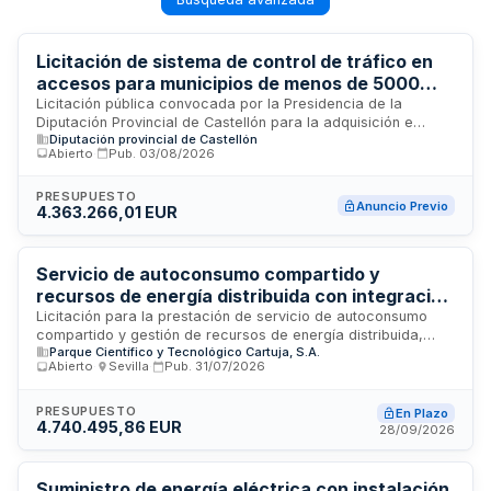
Licitación de sistema de control de tráfico en
accesos para municipios de menos de 5000
habitantes - Diputación Provincial de Castellón
Licitación pública convocada por la Presidencia de la
Diputación Provincial de Castellón para la adquisición e
Diputación provincial de Castellón
implantación de un sistema integral de control de tráfico en
Abierto
·
Pub.
03/08/2026
accesos destinado a municipios de pequeño tamaño con
población inferior a 5000 habitantes. El proyecto incluye el
suministro, instalación, configuración y puesta en marcha de
PRESUPUESTO
Anuncio Previo
4.363.266,01 EUR
la solución tecnológica, así como los servicios asociados de
mantenimiento y asistencia técnica durante el período de
vigencia del contrato. Esta iniciativa pretende mejorar la
gestión y regulación del tráfico vehicular en los municipios
Servicio de autoconsumo compartido y
de la provincia, optimizando la circulación y enhanciendo la
recursos de energía distribuida con integración
seguridad vial mediante tecnología de control automatizado
B2G - Parque Científico y Tecnológico Cartuja
Licitación para la prestación de servicio de autoconsumo
en puntos estratégicos de acceso.
compartido y gestión de recursos de energía distribuida,
Parque Científico y Tecnológico Cartuja, S.A.
incluyendo soluciones de integración B2G (Business to Grid).
Abierto
·
Sevilla
·
Pub.
31/07/2026
El Parque Científico y Tecnológico Cartuja licita esta
actuación en Sevilla con el objetivo de optimizar el consumo
energético y la integración de fuentes renovables
PRESUPUESTO
En Plazo
4.740.495,86 EUR
distribuidas en sus instalaciones. El contrato abarca la
28/09/2026
implementación de sistemas que permitan el
aprovechamiento compartido de energía autoconsumida y la
interconexión con la red eléctrica de distribución.
Suministro de energía eléctrica con instalación