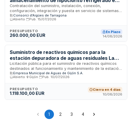
almacenamiento de hipoclorito refrigerado en
instalaciones de tratamiento de agua del
Contratación del suministro, instalación, conexión,
configuración, integración y puesta en servicio de sistemas
Consorcio de Aguas de Tarragona
Consorci d'Aigües de Tarragona
de almacenamiento de hipoclorito refrigerado en tres
Abierto
·
Pub.
15/07/2026
instalaciones del Consorcio de Aguas de Tarragona: la
Estación de Tratamiento de Agua Potable, la Estación de
Bombeo EB2 y el Depósito Coto del Rey. El contratista debe
PRESUPUESTO
En Plazo
260.000,00 EUR
ejecutar las obras como solución integral y funcional,
14/08/2026
garantizando el funcionamiento operativo completo de los
equipos conforme a los requisitos técnicos especificados.
Suministro de reactivos químicos para la
estación depuradora de aguas residuales La
Reguerona
Licitación pública para el suministro de reactivos químicos
destinados al funcionamiento y mantenimiento de la estación
Empresa Municipal de Aguas de Gijón S.A.
depuradora de aguas residuales La Reguerona. El contrato
Abierto
·
Gijón
·
Pub.
10/07/2026
incluye la provisión de los productos necesarios para los
tratamientos de depuración de aguas, con obligaciones
contractuales respecto a las condiciones de ejecución,
PRESUPUESTO
Cierra en 4 días
1.118.100,00 EUR
plazos de entrega y cumplimiento de normativas
10/08/2026
medioambientales y laborales aplicables al sector.
1
2
3
4