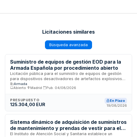
Licitaciones similares
Búsqueda avanzada
Suministro de equipos de gestión EOD para la
Armada Española por procedimiento abierto
Licitación pública para el suministro de equipos de gestión
para dispositivos desactivadores de artefactos explosivos
Armada
EOD. Promovida por la Dirección de Gestión Económica de la
Abierto
·
Madrid
·
Pub.
04/08/2026
Jefatura de Apoyo Logístico de la Armada, con sede en
Madrid. El contrato se rige por la Ley de Contratos del Sector
Público en los ámbitos de Defensa y Seguridad, regulando
PRESUPUESTO
En Plazo
125.304,00 EUR
las prestaciones técnicas, económicas y administrativas que
19/08/2026
deberá cumplir el adjudicatario seleccionado mediante
procedimiento abierto.
Sistema dinámico de adquisición de suministros
de mantenimiento y prendas de vestir para el
Instituto de Atención Social y Sanitaria
El Instituto de Atención Social y Sanitaria establece un