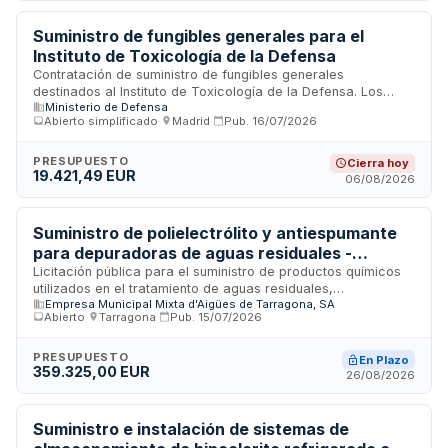
Los gastos de publicidad de la licitación corren a cargo del
adjudicatario.
Suministro de fungibles generales para el
Instituto de Toxicología de la Defensa
Contratación de suministro de fungibles generales
destinados al Instituto de Toxicología de la Defensa. Los
Ministerio de Defensa
bienes objeto del suministro deberán cumplir con normativa
Abierto simplificado
·
Madrid
·
Pub.
16/07/2026
técnica específica y estar fabricados bajo normas ISO 9001,
conforme a las prescripciones técnicas establecidas. El
contrato incluye la designación de un Director responsable
PRESUPUESTO
Cierra hoy
19.421,49 EUR
de la vigilancia de su correcta ejecución.
06/08/2026
Suministro de polielectrólito y antiespumante
para depuradoras de aguas residuales -
EMATSA Tarragona
Licitación pública para el suministro de productos químicos
utilizados en el tratamiento de aguas residuales,
Empresa Municipal Mixta d'Aigües de Tarragona, SA
específicamente polielectrólito y antiespumante, destinados
Abierto
·
Tarragona
·
Pub.
15/07/2026
a las estaciones depuradoras de aguas residuales
gestionadas por la empresa municipal EMATSA en
Tarragona. Los productos se suministrarán conforme a las
PRESUPUESTO
En Plazo
359.325,00 EUR
especificaciones técnicas establecidas por el departamento
26/08/2026
de depuración y medio ambiente de la entidad gestora,
cumpliendo con los estándares de calidad requeridos para
asegurar la eficacia de los procesos de tratamiento de
Suministro e instalación de sistemas de
agua.