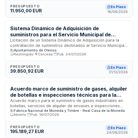
esterilizados de filtración de diferentes capacidades con
membranas de éster de celulosa y placas petridish. La
PRESUPUESTO
En Plazo
11.950,00 EUR
entrega se realizará en las sedes de Zaragoza, Huesca y
18/08/2026
Teruel según especificaciones técnicas establecidas.
Sistema Dinámico de Adquisición de
suministros para el Servicio Municipal de
Emergencias y Protección Civil del Concello de
Licitación de un Sistema Dinámico de Adquisición para la
contratación de suministros destinados al Servicio Municipal
Oleiros
Ayuntamiento de Oleiros
de Emergencias y Protección Civil del Concello de Oleiros. El
Restringido
·
Cerceda
·
Pub.
24/07/2026
procedimiento se articula en dos fases: adhesión de
empresas proveedoras al sistema y posterior licitación de
contratos específicos según necesidades reales de la
PRESUPUESTO
En Plazo
39.850,92 EUR
Administración. Los suministros se realizarán bajo
31/12/2026
condiciones técnicas y económicas definidas en cada
convocatoria, sin garantía de volumen mínimo de compra.
Acuerdo marco de suministro de gases, alquiler
de botellas e inspecciones técnicas para la
Fábrica Nacional de Moneda y Timbre
Acuerdo marco para el suministro de gases industriales en
botellas, servicios de alquiler de envases e inspecciones
Fábrica Nacional de Moneda y Timbre - Real Casa de la Moneda
técnicas destinado a la Fábrica Nacional de Moneda y
Abierto
·
Pub.
16/07/2026
Timbre-Real Casa de la Moneda. El contratista será
responsable del almacenamiento adecuado de las botellas
llenas, la entrega en el lugar designado y la conexión al
PRESUPUESTO
En Plazo
195.189,27 EUR
sistema existente, pudiendo proponer mejoras siempre que
24/08/2026
sean aprobadas por la dirección del departamento afectado.