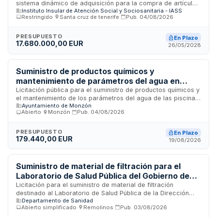
sistema dinámico de adquisición para la compra de artículos
Instituto Insular de Atención Social y Sociosanitaria - IASS
de uso corriente destinados a la conservación y
Restringido
·
Santa cruz de tenerife
·
Pub.
04/08/2026
mantenimiento de sus centros, así como prendas de vestir
para el personal y las personas usuarias. El procedimiento se
articula en dos fases: la primera de admisión de empresas
PRESUPUESTO
En Plazo
17.680.000,00 EUR
en categorías específicas de productos, y la segunda de
26/05/2028
licitación y adjudicación de contratos específicos. Las
especificaciones técnicas concretas de los bienes se
determinarán en cada contratación específica.
Suministro de productos químicos y
mantenimiento de parámetros del agua en
piscinas municipales del Ayuntamiento de
Licitación pública para el suministro de productos químicos y
el mantenimiento de los parámetros del agua de las piscinas
Monzón
Ayuntamiento de Monzón
municipales del Ayuntamiento de Monzón. El contrato tiene
Abierto
·
Monzón
·
Pub.
04/08/2026
una duración de dos años desde su formalización, con
posibilidad de prórroga por dos años adicionales de forma
anual. El suministro se realizará según las necesidades de
PRESUPUESTO
En Plazo
179.440,00 EUR
demanda del servicio en función de la estacionalidad de
19/08/2026
funcionamiento de las instalaciones y su consumo.
Suministro de material de filtración para el
Laboratorio de Salud Pública del Gobierno de
Aragón
Licitación para el suministro de material de filtración
destinado al Laboratorio de Salud Pública de la Dirección
Departamento de Sanidad
General de Salud Pública del Departamento de Sanidad del
Abierto simplificado
·
Remolinos
·
Pub.
03/08/2026
Gobierno de Aragón. El suministro incluye embudos