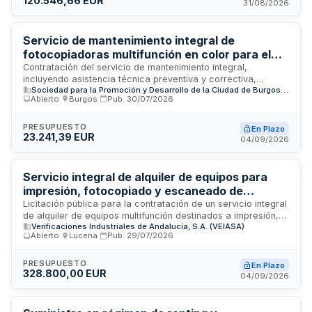
120.546,66 EUR
equipos de reprografía del organismo, garantizando la
31/08/2026
continuidad operativa de estos servicios esenciales para el
funcionamiento de la empresa pública de transporte.
Servicio de mantenimiento integral de
fotocopiadoras multifunción en color para el
Fórum Evolución Burgos
Contratación del servicio de mantenimiento integral,
incluyendo asistencia técnica preventiva y correctiva,
Sociedad para la Promoción y Desarrollo de la Ciudad de Burgos S.A.
reparaciones y suministro de consumibles, para dos equipos
Abierto
·
Burgos
·
Pub.
30/07/2026
Canon imageRUNNER ADVANCE C256i ubicados en el Fórum
Evolución Burgos. El servicio funciona bajo modelo mixto con
canon fijo anual más tarifa por copia en blanco y negro y
PRESUPUESTO
En Plazo
23.241,39 EUR
color, garantizando disponibilidad técnica y máxima calidad
04/09/2026
de funcionamiento de los equipos según estándares del
fabricante.
Servicio integral de alquiler de equipos para
impresión, fotocopiado y escaneado de
documentos - VEIASA
Licitación pública para la contratación de un servicio integral
de alquiler de equipos multifunción destinados a impresión,
Verificaciones Industriales de Andalucía, S.A. (VEIASA)
fotocopiado y escaneado de documentos. El organismo
Abierto
·
Lucena
·
Pub.
29/07/2026
contratante es Verificaciones Industriales de Andalucía, S.A.
(VEIASA), empresa de la Junta de Andalucía. El servicio
comprende el suministro, mantenimiento, reparación y
PRESUPUESTO
En Plazo
328.800,00 EUR
gestión de equipos de ofimática para uso administrativo. El
04/09/2026
presupuesto base de licitación asciende a doscientos
cuarenta y seis mil seiscientos euros, con duración
plurianual.