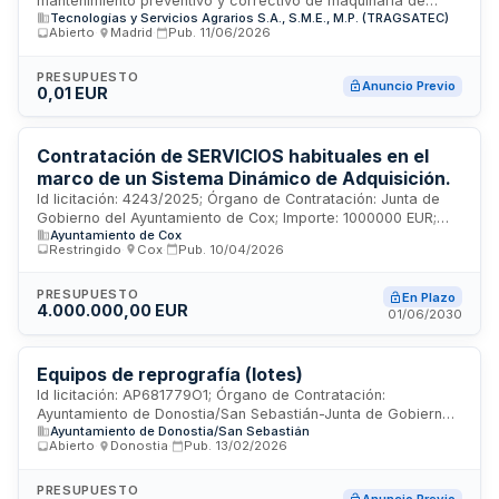
mantenimiento preventivo y correctivo de maquinaria de
Tecnologías y Servicios Agrarios S.A., S.M.E., M.P. (TRAGSATEC)
oficina de la empresa Tecnologías y Servicios Agrarios S.A.
Abierto
·
Madrid
·
Pub.
11/06/2026
(TRAGSATEC). El servicio incluye reparaciones, revisiones
periódicas y asistencia técnica de equipos ofimáticos tales
como fotocopiadoras, impresoras multifunción, escáneres y
PRESUPUESTO
Anuncio Previo
0,01 EUR
equipos afines utilizados en las instalaciones de la
organización. Destinado a garantizar la operatividad continua
del parque de máquinas de oficina.
Contratación de SERVICIOS habituales en el
marco de un Sistema Dinámico de Adquisición.
Id licitación: 4243/2025; Órgano de Contratación: Junta de
Gobierno del Ayuntamiento de Cox; Importe: 1000000 EUR;
Ayuntamiento de Cox
Estado: PUB
Restringido
·
Cox
·
Pub.
10/04/2026
PRESUPUESTO
En Plazo
4.000.000,00 EUR
01/06/2030
Equipos de reprografía (lotes)
Id licitación: AP681779O1; Órgano de Contratación:
Ayuntamiento de Donostia/San Sebastián-Junta de Gobierno
Ayuntamiento de Donostia/San Sebastián
Local; Valor Estimado: 1500000EUR; Estado: PRE
Abierto
·
Donostia
·
Pub.
13/02/2026
PRESUPUESTO