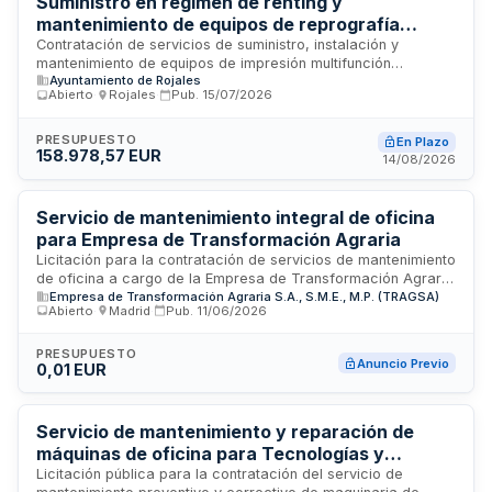
Suministro en régimen de renting y
mantenimiento de equipos de reprografía
multifunción para el Ayuntamiento de Rojales
Contratación de servicios de suministro, instalación y
mantenimiento de equipos de impresión multifunción
Ayuntamiento de Rojales
mediante arrendamiento sin opción a compra para las
Abierto
·
Rojales
·
Pub.
15/07/2026
diversas dependencias del Ayuntamiento de Rojales. El
contrato incluye la gestión integral de los equipos de
reprografía durante su vigencia, garantizando el
PRESUPUESTO
En Plazo
158.978,57 EUR
funcionamiento óptimo de la infraestructura de impresión
14/08/2026
municipal.
Servicio de mantenimiento integral de oficina
para Empresa de Transformación Agraria
Licitación para la contratación de servicios de mantenimiento
de oficina a cargo de la Empresa de Transformación Agraria
Empresa de Transformación Agraria S.A., S.M.E., M.P. (TRAGSA)
S.A., S.M.E., M.P. (TRAGSA). El contrato comprende labores
Abierto
·
Madrid
·
Pub.
11/06/2026
de conservación, limpieza y mantenimiento preventivo de
espacios e instalaciones de oficina, garantizando la
funcionalidad y estado óptimo de las dependencias
PRESUPUESTO
Anuncio Previo
0,01 EUR
administrativas. El servicio se orienta a mantener condiciones
de habitabilidad, seguridad e higiene en los lugares de
trabajo de la organización, optimizando la eficiencia
operativa y el confort de los usuarios.
Servicio de mantenimiento y reparación de
máquinas de oficina para Tecnologías y
Servicios Agrarios S.A.
Licitación pública para la contratación del servicio de