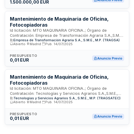
Anuncio Previo
1.500.000,00 EUR
Mantenimiento de Maquinaria de Oficina,
Fotocopiadoras
Id licitación: MTO MAQUINARIA OFICINA..; Órgano de
Contratación: Empresa de Transformación Agraria S.A.,S.M.E.,
Empresa de Transformación Agraria S.A., S.M.E., M.P. (TRAGSA)
M.P., (TRAGSA); Importe: 0.01 EUR; Estado: PRE
Abierto
·
Madrid
·
Pub.
14/07/2025
PRESUPUESTO
Anuncio Previo
0,01 EUR
Mantenimiento de Maquinaria de Oficina,
Fotocopiadoras
Id licitación: MTO MAQUINARIA OFICINA..; Órgano de
Contratación: Tecnologías y Servicios Agrarios S.A.,S.M.E.,
Tecnologías y Servicios Agrarios S.A., S.M.E., M.P. (TRAGSATEC)
M.P., (TRAGSATEC); Importe: 0.01 EUR; Estado: PRE
Abierto
·
Madrid
·
Pub.
14/07/2025
PRESUPUESTO
Anuncio Previo
0,01 EUR