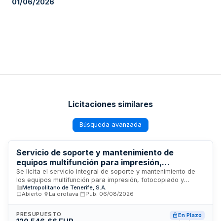
01/06/2026
Licitaciones similares
Búsqueda avanzada
Servicio de soporte y mantenimiento de
equipos multifunción para impresión,
fotocopiado y escaneado - Metropolitano de
Se licita el servicio integral de soporte y mantenimiento de
los equipos multifunción para impresión, fotocopiado y
Tenerife
Metropolitano de Tenerife, S.A.
escaneado que Metropolitano de Tenerife tiene instalados en
Abierto
·
La orotava
·
Pub.
06/08/2026
sus dependencias, así como de los nuevos equipos que se
suministren en el futuro. El contrato incluye la reparación y el
mantenimiento preventivo y correctivo de toda la flota de
PRESUPUESTO
En Plazo