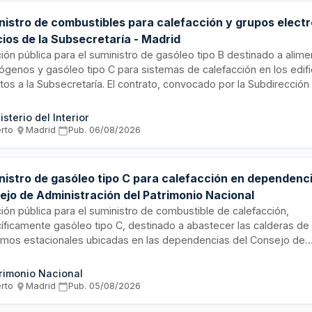
nistro de combustibles para calefacción y grupos elect
cios de la Subsecretaría - Madrid
ción pública para el suministro de gasóleo tipo B destinado a alim
rógenos y gasóleo tipo C para sistemas de calefacción en los edifi
itos a la Subsecretaría. El contrato, convocado por la Subdirecció
ón Económica y Patrimonial, engloba el abastecimiento energético
arantizar la operatividad de las instalaciones y el confort térmico 
isterio del Interior
bles ubicados en Madrid. El importe estimado asciende a 55.862,
erto
·
Madrid
·
Pub.
06/08/2026
nistro de gasóleo tipo C para calefacción en dependenci
ejo de Administración del Patrimonio Nacional
ción pública para el suministro de combustible de calefacción,
íficamente gasóleo tipo C, destinado a abastecer las calderas de 
mos estacionales ubicadas en las dependencias del Consejo de
istración del Patrimonio Nacional. El contrato se regula mediante 
ios y se tramita conforme a procedimiento abierto ordinario bajo l
rimonio Nacional
izada.
erto
·
Madrid
·
Pub.
05/08/2026