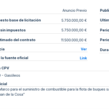
Publ
Anuncio Previo
sto base de licitación
Ulti
5.750.000,00 €
 sin impuestos
Peri
5.750.000,00 €
stimado del contrato
Peri
11.500.000,00 €
cia
Ver
Dura
 la fuente oficial
Link
s CPV
0
-
Gasóleos
icial
arco para el suministro de combustible para la flota de buques sani
uan de la Cosa”