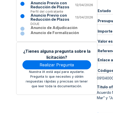
Anuncio Previo con
12/04/2026
Reducción de Plazos
Estado
Perfil del contratante
Anuncio Previo con
13/04/2026
Reducción de Plazos
Presupue
DOUE
Anuncio de Adjudicación
Importe
Anuncio de Formalización
Valor e
¿Tienes alguna pregunta sobre la
Referen
licitación?
Enlace a
Realizar Pregunta
Código
Nuestra IA está aquí para ayudarte.
Pregunta lo que necesites y obtén
0913400
respuestas rápidas y precisas sin tener
que leer toda la documentación.
Título of
Acuerdo M
Mar” y “J