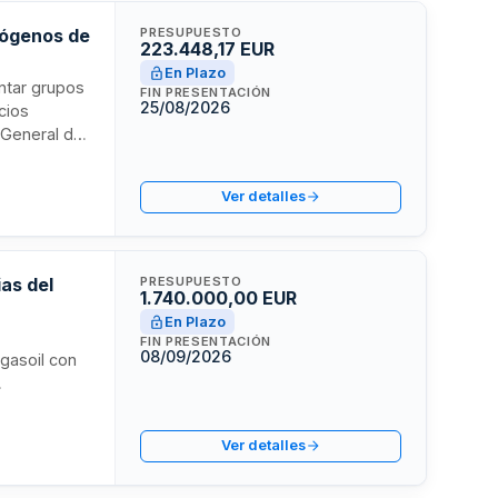
rógenos de
PRESUPUESTO
223.448,17 EUR
En Plazo
entar grupos
FIN PRESENTACIÓN
25/08/2026
cios
n General de
 necesario
de los
Ver detalles
04 euros.
as del
PRESUPUESTO
1.740.000,00 EUR
En Plazo
FIN PRESENTACIÓN
08/09/2026
gasoil con
precios
egislación
Ver detalles