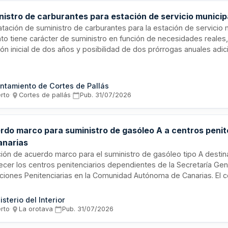
nistro de carburantes para estación de servicio municip
tación de suministro de carburantes para la estación de servicio m
ato tiene carácter de suministro en función de necesidades reales
ón inicial de dos años y posibilidad de dos prórrogas anuales adic
os unitarios se determinan mediante índice Platts medio del mes 
ción de tasas regulatorias, prima comercial ofertada en euros por l
stos correspondientes. La administración no adquiere compromi
ntamiento de Cortes de Pallás
mo mínimo ni de agotar presupuesto.
erto
·
Cortes de pallás
·
Pub.
31/07/2026
rdo marco para suministro de gasóleo A a centros penit
anarias
ación de acuerdo marco para el suministro de gasóleo tipo A desti
ecer los centros penitenciarios dependientes de la Secretaría Gen
tuciones Penitenciarias en la Comunidad Autónoma de Canarias. El c
cado por la Subdirección General de Planificación y Gestión Econ
mpla un importe máximo de ejecución para garantizar el funciona
isterio del Interior
ivo de las instalaciones penitenciarias mediante el suministro reg
erto
·
La orotava
·
Pub.
31/07/2026
stible diésel de calidad reglamentaria.