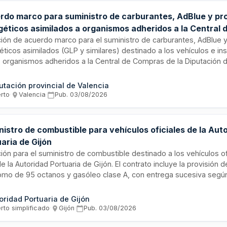
rdo marco para suministro de carburantes, AdBlue y pr
géticos asimilados a organismos adheridos a la Central 
ras de la Diputación de Valencia
ación de acuerdo marco para el suministro de carburantes, AdBlue 
éticos asimilados (GLP y similares) destinado a los vehículos e in
s organismos adheridos a la Central de Compras de la Diputación d
ministro se realizará mediante sistemas de pago con tarjetas de b
tica en estaciones de servicios asociadas, así como mediante en
utación provincial de Valencia
lio de combustible en depósitos fijos. Esta licitación centraliza l
erto
·
Valencia
·
Pub.
03/08/2026
mbustibles para múltiples entidades públicas adheridas, optimiza
ficando la gestión administrativa del abastecimiento energético.
istro de combustible para vehículos oficiales de la Aut
aria de Gijón
ción para el suministro de combustible destinado a los vehículos of
de la Autoridad Portuaria de Gijón. El contrato incluye la provisión 
lomo de 95 octanos y gasóleo clase A, con entrega sucesiva según
idades operativas de la administración portuaria. El adjudicatario 
tizar la gestión, control y seguimiento del consumo de combustib
oridad Portuaria de Gijón
ulo, aportando reportes de datos diarios o mensuales.
rto simplificado
·
Gijón
·
Pub.
03/08/2026