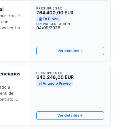
al
PRESUPUESTO
764.400,00 EUR
unicipal. El
En Plazo
, con
FIN PRESENTACIÓN
ionales. Los
04/09/2026
con
itro e
so de
Ver detalles
enciarios
PRESUPUESTO
640.248,00 EUR
Anuncio Previo
nado a
eral de
ontrato,
ómica,
miento
Ver detalles
ular de