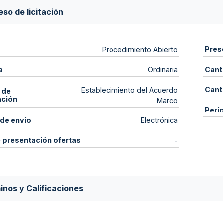
so de licitación
o
Pres
Procedimiento Abierto
a
Cant
Ordinaria
Cant
Establecimiento del Acuerdo
 de
ación
Marco
Perí
de envío
Electrónica
e presentación ofertas
-
inos y Calificaciones