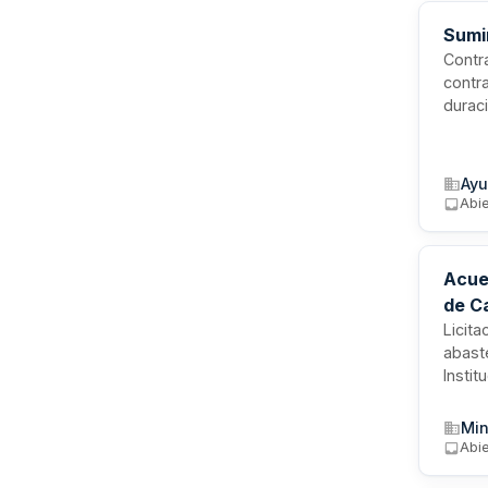
Sumi
Contra
contr
duraci
preci
aplica
impue
Ayu
consu
Abi
Acue
de C
Licit
abast
Insti
convo
conte
Min
operat
Abi
combu