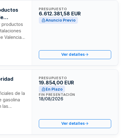
oductos
PRESUPUESTO
6.612.381,58 EUR
de
Anuncio Previo
y productos
stalaciones
e Valencia.
anda
trega a
Ver detalles
as compras
ndo costes y
oridad
PRESUPUESTO
19.854,00 EUR
En Plazo
iciales de la
FIN PRESENTACIÓN
18/08/2026
de gasolina
 las
deberá
le de cada
Ver detalles