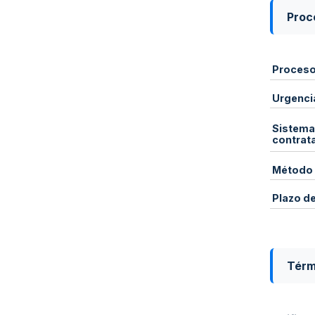
Proce
Proces
Urgenci
Sistema
contrat
Método 
Plazo d
Térm