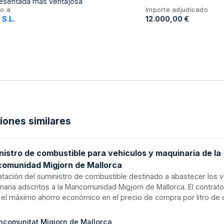
resentada más ventajosa
o a
Importe adjudicado
 S.L.
12.000,00 €
ciones similares
nistro de combustible para vehículos y maquinaria de la
omunidad Migjorn de Mallorca
atación del suministro de combustible destinado a abastecer los ve
naria adscritos a la Mancomunidad Migjorn de Mallorca. El contrat
r el máximo ahorro económico en el precio de compra por litro de 
ar la prestación del servicio de repostaje y optimizar la gestión 
nte un sistema de tarjetas con código de barras individualizadas 
comunitat Migjorn de Mallorca