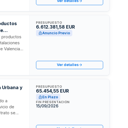
Ver detalles
oductos
PRESUPUESTO
6.612.381,58 EUR
de
Anuncio Previo
y productos
stalaciones
e Valencia.
anda
trega a
Ver detalles
as compras
ndo costes y
a Urbana y
PRESUPUESTO
65.454,55 EUR
En Plazo
do a
FIN PRESENTACIÓN
15/09/2026
vicio de
ntrato se
l
ercial. La