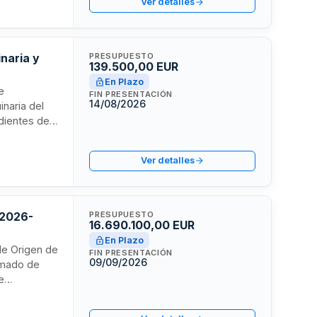
Ver detalles
requiriendo
a y técnica
naria y
PRESUPUESTO
139.500,00 EUR
En Plazo
e
FIN PRESENTACIÓN
14/08/2026
naria del
dientes del
ferenciados:
ósitos de
Ver detalles
o en el
 mecanismos
 2026-
PRESUPUESTO
16.690.100,00 EUR
En Plazo
de Origen de
FIN PRESENTACIÓN
09/09/2026
timado de
e
le de
ca y