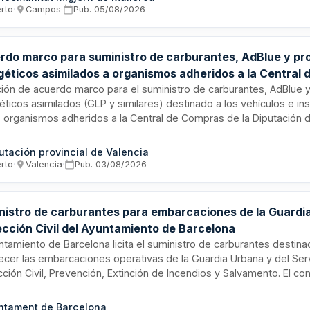
uinaria.
erto
·
Campos
·
Pub.
05/08/2026
rdo marco para suministro de carburantes, AdBlue y pr
géticos asimilados a organismos adheridos a la Central 
ras de la Diputación de Valencia
ación de acuerdo marco para el suministro de carburantes, AdBlue 
éticos asimilados (GLP y similares) destinado a los vehículos e in
s organismos adheridos a la Central de Compras de la Diputación d
ministro se realizará mediante sistemas de pago con tarjetas de b
tica en estaciones de servicios asociadas, así como mediante en
utación provincial de Valencia
lio de combustible en depósitos fijos. Esta licitación centraliza l
erto
·
Valencia
·
Pub.
03/08/2026
mbustibles para múltiples entidades públicas adheridas, optimiza
ficando la gestión administrativa del abastecimiento energético.
nistro de carburantes para embarcaciones de la Guardi
ección Civil del Ayuntamiento de Barcelona
untamiento de Barcelona licita el suministro de carburantes destina
ecer las embarcaciones operativas de la Guardia Urbana y del Ser
ción Civil, Prevención, Extinción de Incendios y Salvamento. El co
ará bajo criterios de contratación pública sostenible, incluyendo e
imiento de normas sociolaborales en la cadena de distribución com
ntament de Barcelona