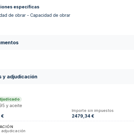
ciones específicas
dad de obrar - Capacidad de obrar
umentos
s y adjudicación
djudicado
95 y aceite
Importe sin impuestos
 €
2479,34 €
ACIÓN
 adjudicación