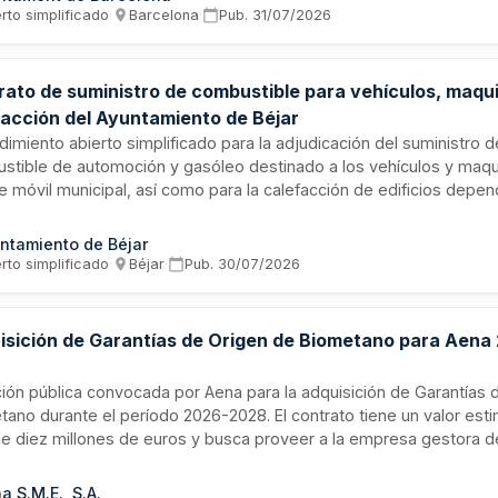
icación se realizará mediante procedimiento abierto simplificado, 
rto simplificado
·
Barcelona
·
Pub.
31/07/2026
as empresas licitadoras acrediten la solvencia económica, financier
a en el pliego de prescripciones técnicas.
rato de suministro de combustible para vehículos, maqui
facción del Ayuntamiento de Béjar
dimiento abierto simplificado para la adjudicación del suministro d
stible de automoción y gasóleo destinado a los vehículos y maqui
e móvil municipal, así como para la calefacción de edificios depen
. Ayuntamiento de Béjar. El contrato se estructura en dos lotes di
taje dentro del término municipal y suministro de gasóleo en dep
ntamiento de Béjar
cios municipales. El objeto busca lograr el máximo ahorro económic
rto simplificado
·
Béjar
·
Pub.
30/07/2026
 por litro y mejorar la prestación del servicio de repostaje y los
trol e información.
isición de Garantías de Origen de Biometano para Aena
8
ación pública convocada por Aena para la adquisición de Garantías 
tano durante el período 2026-2028. El contrato tiene un valor es
e diez millones de euros y busca proveer a la empresa gestora d
uertos españoles de certificados que acrediten el origen renovab
tano, contribuyendo así a los objetivos de sostenibilidad energéti
a S.M.E., S.A.