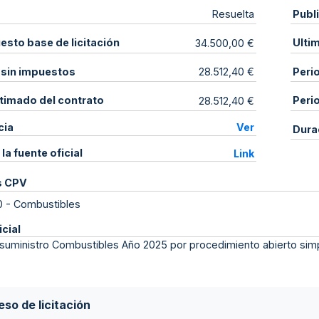
Publ
Resuelta
sto base de licitación
Ulti
34.500,00 €
 sin impuestos
Peri
28.512,40 €
stimado del contrato
Peri
28.512,40 €
cia
Ver
Dura
 la fuente oficial
Link
s CPV
0
-
Combustibles
icial
suministro Combustibles Año 2025 por procedimiento abierto simp
so de licitación