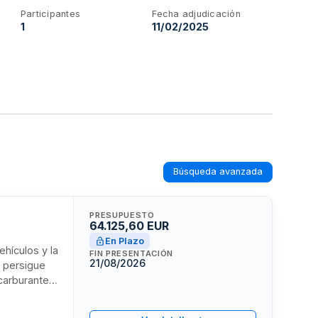
Participantes
Fecha adjudicación
1
11/02/2025
Búsqueda avanzada
PRESUPUESTO
64.125,60 EUR
En Plazo
hículos y la
FIN PRESENTACIÓN
21/08/2026
o persigue
carburante,
del consumo
por vehículo