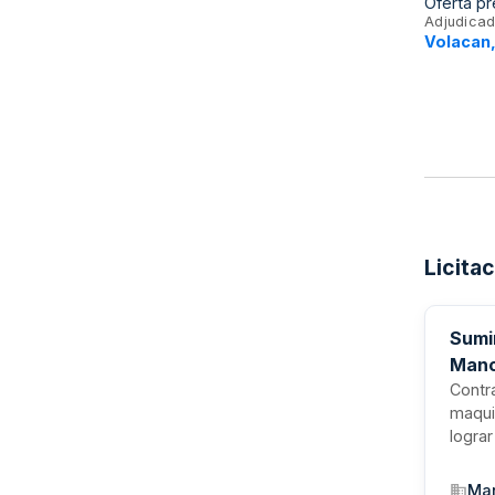
Oferta p
Adjudicad
Volacan,
Licita
Sumi
Manc
Contr
maqui
logra
mejor
media
Man