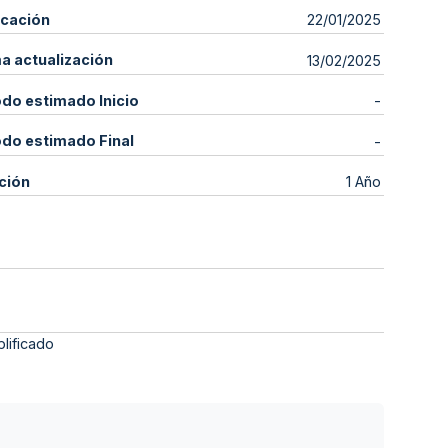
icación
22/01/2025
ma actualización
13/02/2025
odo estimado Inicio
-
odo estimado Final
-
ción
1 Año
lificado