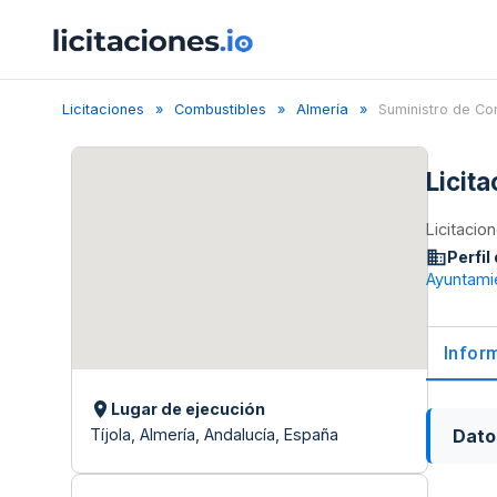
Licitaciones
Combustibles
Almería
Suministro de Co
Licit
Licitacio
Perfil
Ayuntamie
Infor
Lugar de ejecución
Dato
Tíjola, Almería, Andalucía, España