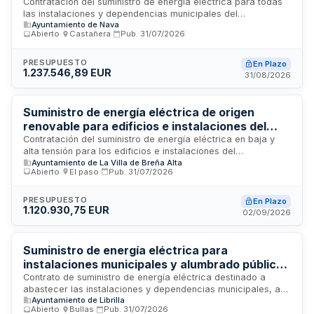
Ayuntamiento de Nava
Contratación del suministro de energía eléctrica para todas
las instalaciones y dependencias municipales del
Ayuntamiento de Nava
Ayuntamiento de Nava. El suministro debe ser de origen cien
Abierto
·
Castañera
·
Pub.
31/07/2026
por cien renovable, conforme a criterios de sostenibilidad y
eficiencia energética. El contrato integra además un servicio
de elaboración y entrega de inventario de suministros
PRESUPUESTO
En Plazo
1.237.546,89 EUR
eléctricos y un servicio de dimensionamiento de
31/08/2026
instalaciones fotovoltaicas, ejecutándose conforme a la
normativa de contratación pública y las directivas europeas
de eficiencia energética.
Suministro de energía eléctrica de origen
renovable para edificios e instalaciones del
Ayuntamiento de la Villa de Breña Alta
Contratación del suministro de energía eléctrica en baja y
alta tensión para los edificios e instalaciones del
Ayuntamiento de La Villa de Breña Alta
Ayuntamiento de la Villa de Breña Alta. El suministro debe ser
Abierto
·
El paso
·
Pub.
31/07/2026
de origen cien por cien renovable, conforme a criterios de
sostenibilidad y eficiencia energética en cumplimiento de la
normativa europea. El contrato incluye la gestión
PRESUPUESTO
En Plazo
1.120.930,75 EUR
administrativa, facturación, atención de incidencias y
02/09/2026
seguimiento de consumos, garantizando el funcionamiento
de las instalaciones municipales y la prestación de servicios
públicos.
Suministro de energía eléctrica para
instalaciones municipales y alumbrado público
del Ayuntamiento de Librilla
Contrato de suministro de energía eléctrica destinado a
abastecer las instalaciones y dependencias municipales, así
Ayuntamiento de Librilla
como el sistema de alumbrado público del Ayuntamiento de
Abierto
·
Bullas
·
Pub.
31/07/2026
Librilla. La adjudicación se realizará mediante procedimiento