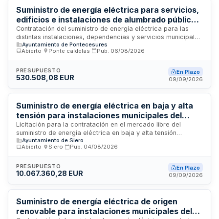
transición hacia una economía baja en carbono.
Suministro de energía eléctrica para servicios,
edificios e instalaciones de alumbrado público
del Ayuntamiento de Pontecesures
Contratación del suministro de energía eléctrica para las
distintas instalaciones, dependencias y servicios municipales
Ayuntamiento de Pontecesures
del Ayuntamiento de Pontecesures, incluyendo alumbrado
Abierto
·
Ponte caldelas
·
Pub.
06/08/2026
público. El contrato se regirá mediante procedimiento abierto
con tramitación ordinaria, siendo un contrato sujeto a
regulación armonizada. La adjudicación se realizará en base
PRESUPUESTO
En Plazo
530.508,08 EUR
a un único criterio de adjudicación. El suministro incluye
09/09/2026
potencia y energía con precio indexado a OMIE pass-
through, determinado según las necesidades reales del
municipio durante el período de duración contractual.
Suministro de energía eléctrica en baja y alta
tensión para instalaciones municipales del
Ayuntamiento de Siero y organismos
Licitación para la contratación en el mercado libre del
suministro de energía eléctrica en baja y alta tensión
autónomos
Ayuntamiento de Siero
destinado a todos los edificios e instalaciones del
Abierto
·
Siero
·
Pub.
04/08/2026
Ayuntamiento de Siero, la Fundación Municipal de Cultura y el
Patronato Deportivo Municipal. El contrato incluye la gestión
técnica de suministros con tarifas 2.0 TD, 3.0 TD y 6.1 TD, así
PRESUPUESTO
En Plazo
10.067.360,28 EUR
como servicios de valor añadido asociados a la
09/09/2026
comercialización y acceso a redes de distribución.
Suministro de energía eléctrica de origen
renovable para instalaciones municipales del