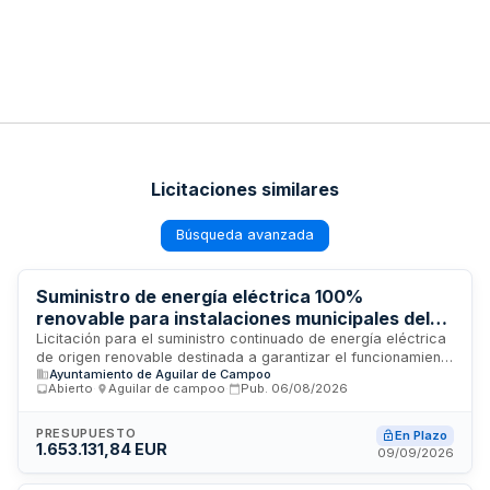
Licitaciones similares
Búsqueda avanzada
Suministro de energía eléctrica 100%
renovable para instalaciones municipales del
Ayuntamiento de Aguilar de Campoo
Licitación para el suministro continuado de energía eléctrica
de origen renovable destinada a garantizar el funcionamiento
Ayuntamiento de Aguilar de Campoo
de todas las instalaciones y dependencias municipales del
Abierto
·
Aguilar de campoo
·
Pub.
06/08/2026
Ayuntamiento de Aguilar de Campoo. El contrato incluye la
posibilidad de contratar instalaciones de autoconsumo
compartido que permita a los distintos puntos de suministro
PRESUPUESTO
En Plazo
1.653.131,84 EUR
municipales beneficiarse de energía generada localmente,
09/09/2026
en coherencia con los compromisos de eficiencia energética
y sostenibilidad del municipio conforme a la normativa de