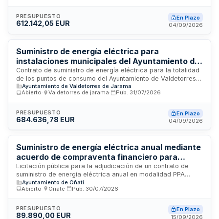
abierto con criterio único de precio. El contrato tiene
vigencia inicial de un año, prorrogable por dos períodos
PRESUPUESTO
En Plazo
612.142,05 EUR
anuales adicionales, hasta un máximo de tres años. Se
04/09/2026
requiere acreditar solvencia económica y técnica conforme
a los requisitos establecidos en la normativa de contratos
del sector público.
Suministro de energía eléctrica para
instalaciones municipales del Ayuntamiento de
Valdetorres de Jarama
Contrato de suministro de energía eléctrica para la totalidad
de los puntos de consumo del Ayuntamiento de Valdetorres
Ayuntamiento de Valdetorres de Jarama
de Jarama, incluyendo edificios municipales, instalaciones y
Abierto
·
Valdetorres de jarama
·
Pub.
31/07/2026
alumbrado público. Se trata de una prestación recurrente y
esencial para el funcionamiento de los servicios municipales.
El consumo anual estimado es de 764.653 kWh. La
PRESUPUESTO
En Plazo
684.636,78 EUR
adjudicación se realizará mediante procedimiento abierto en
04/09/2026
tramitación ordinaria, seleccionando la oferta con precio
más bajo en el componente de energía.
Suministro de energía eléctrica anual mediante
acuerdo de compraventa financiero para
MERKAOÑA S.L.
Licitación pública para la adjudicación de un contrato de
suministro de energía eléctrica anual en modalidad PPA
Ayuntamiento de Oñati
(Power Purchase Agreement) financiero. El organismo
Abierto
·
Oñate
·
Pub.
30/07/2026
contratante es MERKAOÑA S.L., que requiere el suministro de
energía a través de un procedimiento abierto ordinario con
adjudicación por criterios de calidad-precio. El contrato tiene
PRESUPUESTO
En Plazo
89.890,00 EUR
duración inicial de un año, sin revisión de precios, regido por
15/09/2026