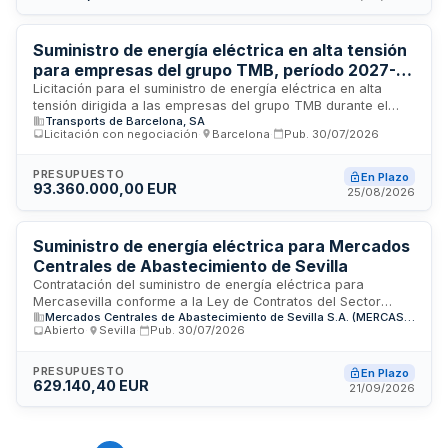
la LCSP en su preparación y adjudicación.
Suministro de energía eléctrica en alta tensión
para empresas del grupo TMB, período 2027-
2029
Licitación para el suministro de energía eléctrica en alta
tensión dirigida a las empresas del grupo TMB durante el
Transports de Barcelona, SA
período 2027-2029. El procedimiento se rige por el Real
Licitación con negociación
·
Barcelona
·
Pub.
30/07/2026
Decreto-ley 3/2020 y se trata de una compra conjunta
sometida a la normativa de contratación de entidades que
operan en el sector del transporte. Las características
PRESUPUESTO
En Plazo
93.360.000,00 EUR
particulares de cada suministro y la segmentación de
25/08/2026
consumo se detallan en los anexos contractuales,
estableciéndose que todos los participantes deben estar
conectados a la red en escalón de tensión 1 y 2.
Suministro de energía eléctrica para Mercados
Centrales de Abastecimiento de Sevilla
Contratación del suministro de energía eléctrica para
Mercasevilla conforme a la Ley de Contratos del Sector
Mercados Centrales de Abastecimiento de Sevilla S.A. (MERCASEVILLA S.A.)
Público. El contrato regula la prestación de energía eléctrica
Abierto
·
Sevilla
·
Pub.
30/07/2026
necesaria para el funcionamiento de los Mercados Centrales
de Abastecimiento de Sevilla, mediante procedimiento
general de licitación. Las condiciones específicas, duración,
PRESUPUESTO
En Plazo
629.140,40 EUR
precio y demás características particulares del suministro se
21/09/2026
definen en el Cuadro Anexo de Características Particulares.